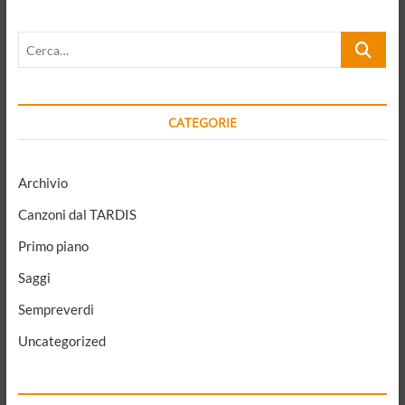
strisciante.
Abbassare
Cerca…
il
tono
delle
“verità”
CATEGORIE
Archivio
Canzoni dal TARDIS
Primo piano
Saggi
Sempreverdi
Uncategorized