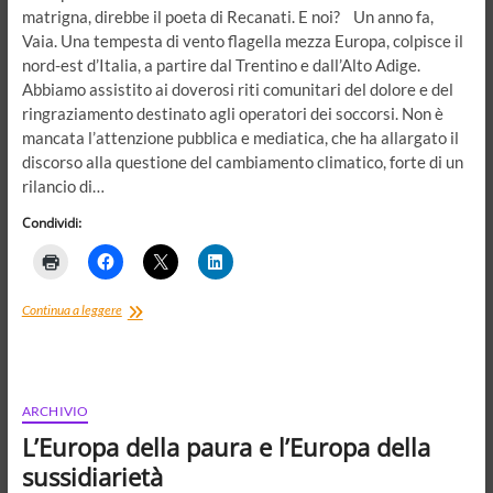
matrigna, direbbe il poeta di Recanati. E noi? Un anno fa,
Vaia. Una tempesta di vento flagella mezza Europa, colpisce il
nord-est d’Italia, a partire dal Trentino e dall’Alto Adige.
Abbiamo assistito ai doverosi riti comunitari del dolore e del
ringraziamento destinato agli operatori dei soccorsi. Non è
mancata l’attenzione pubblica e mediatica, che ha allargato il
discorso alla questione del cambiamento climatico, forte di un
rilancio di…
Condividi:
La
Continua a leggere
polis
e
l’ecologia.
Natura
madre
ARCHIVIO
e
L’Europa della paura e l’Europa della
matrigna
tra
sussidiarietà
scienza,