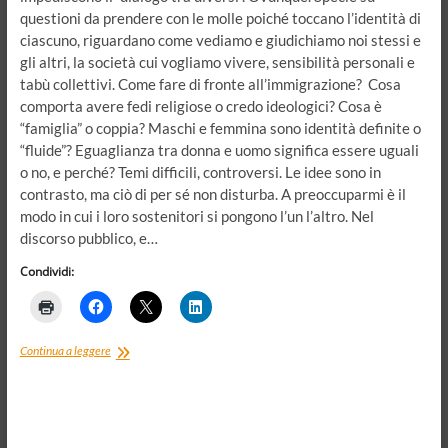
questioni da prendere con le molle poiché toccano l’identità di
ciascuno, riguardano come vediamo e giudichiamo noi stessi e
gli altri, la società cui vogliamo vivere, sensibilità personali e
tabù collettivi. Come fare di fronte all’immigrazione? Cosa
comporta avere fedi religiose o credo ideologici? Cosa è
“famiglia” o coppia? Maschi e femmina sono identità definite o
“fluide”? Eguaglianza tra donna e uomo significa essere uguali
o no, e perché? Temi difficili, controversi. Le idee sono in
contrasto, ma ciò di per sé non disturba. A preoccuparmi è il
modo in cui i loro sostenitori si pongono l’un l’altro. Nel
discorso pubblico, e…
Condividi:
Venti
Continua a leggere
di
guerra
culturale,
guerra
civile