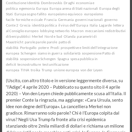
Costituzione Identità
Dombrovskis
Draghi
economia e
politica
egemonia
Europa
Europa arena di Stati nazionali
Europa degli
Stati
Europa sogno fallito
europeismo equivoco
europeismo
facile
formiche e cicale
Francia
Germania
governi nazionali
governo
Conte 2
Grecia
identità politica
il virus dell'Europa
Italia
Lagarde
lettera
al Consiglio europeo
lobbying networks
Macron
meccanismi redistributivi
di beni pubblici
Merkel
Nord e Sud
Olanda
parametri di
Maastricht
parole parole parole
patto di
stabilità
Portogallo
potere
Prodi
prospettive e limiti dell'integrazione
europea
Schengen
siamo in guerra
solidarietà
sospensione Patto di
stabilità
sospensione Schengen
Spagna
spesa pubblica in
deficit
tecnostrutture
test unificazione
europea
TINA
troika
Trump
unione europea
von der Leyen
(Uscito, con altro titolo e in versione leggermente diversa, su
“l’Adige”, 4 aprile 2020 – Pubblicato su questo sito il 4 aprile
2020) – Von den Leyen chiede pubblicamente scusa all’Italia. Il
premier Conte la ringrazia, ma aggiunge: «Cara Ursula, sento
idee non degne dell’Europa». La cancelliera Merkel non
gradisce. Rimarranno solo parole? Chi è l’Europa colpita dal
virus? Negli Usa Trump fa fronte alla crisi epidemica
stanziando oltre 2mila miliardi di dollari e richiama un milione