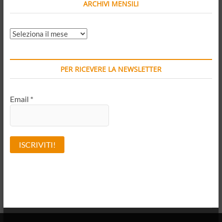
ARCHIVI MENSILI
ARCHIVI
MENSILI
PER RICEVERE LA NEWSLETTER
Email
*
A
l
t
e
r