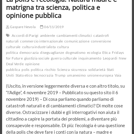
e
matrigna tra scienza, politica e
i
opinione pubblica
veri
stupidi.
L’ora
Gaspare Nevola
06/11/2019
dei
Accordi di Parigi
ambiente
cambiamenti climatici
catastrofi
doveri
naturali
commercio internazionale
comunicazione
conversione
verso
culturale
cultura industrialista
cultura
la
politica
democrazia
diseguaglianze
dogmatismo
ecologia
Etica
Fridays
comunità
for Future
giustizia sociale
guerra culturale
inquinamento
Leopardi
New
Deal Verde
opinione
pubblica
polis
politica
rischio
Scienza
sicurezza
solidarietà
Stati
Uniti
Stato etico
tecnocrazia
Trump
umanesimo
unione europea
Vaia
(Uscito, in versione leggermente diversa e con altro titolo, su
“l’Adige”, 4 novembre 2019 – Pubblicato su questo sito il 6
novembre 2019) – Di cosa parliamo quando parliamo di
catastrofi naturali e di cambiamenti climatici? Di molte cose
diverse. Ostracizzare i dubbi e gli interrogativi non aiuta il
cittadino a capire la portata dei problemi, a diventare più
consapevole e responsabile. Di più: l’ecologia è una questione
della polis che deve fare i conti con la natura – madre e