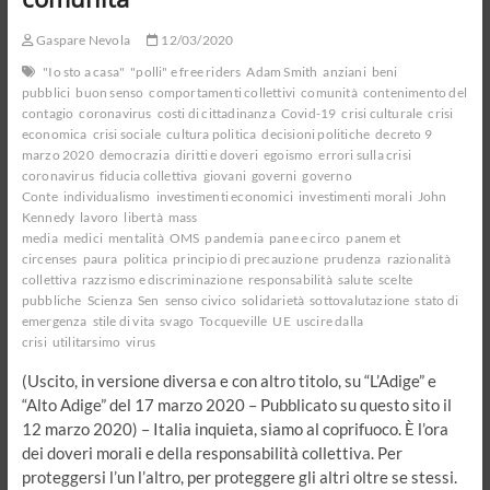
Gaspare Nevola
12/03/2020
"Io sto a casa"
"polli" e free riders
Adam Smith
anziani
beni
pubblici
buon senso
comportamenti collettivi
comunità
contenimento del
contagio
coronavirus
costi di cittadinanza
Covid-19
crisi culturale
crisi
economica
crisi sociale
cultura politica
decisioni politiche
decreto 9
marzo 2020
democrazia
diritti e doveri
egoismo
errori sulla crisi
coronavirus
fiducia collettiva
giovani
governi
governo
Conte
individualismo
investimenti economici
investimenti morali
John
Kennedy
lavoro
libertà
mass
media
medici
mentalità
OMS
pandemia
pane e circo
panem et
circenses
paura
politica
principio di precauzione
prudenza
razionalità
collettiva
razzismo e discriminazione
responsabilità
salute
scelte
pubbliche
Scienza
Sen
senso civico
solidarietà
sottovalutazione
stato di
emergenza
stile di vita
svago
Tocqueville
UE
uscire dalla
crisi
utilitarsimo
virus
(Uscito, in versione diversa e con altro titolo, su “L’Adige” e
“Alto Adige” del 17 marzo 2020 – Pubblicato su questo sito il
12 marzo 2020) – Italia inquieta, siamo al coprifuoco. È l’ora
dei doveri morali e della responsabilità collettiva. Per
proteggersi l’un l’altro, per proteggere gli altri oltre se stessi.