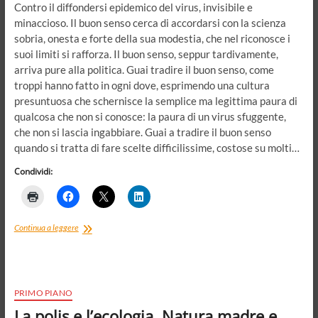
Contro il diffondersi epidemico del virus, invisibile e
minaccioso. Il buon senso cerca di accordarsi con la scienza
sobria, onesta e forte della sua modestia, che nel riconosce i
suoi limiti si rafforza. Il buon senso, seppur tardivamente,
arriva pure alla politica. Guai tradire il buon senso, come
troppi hanno fatto in ogni dove, esprimendo una cultura
presuntuosa che schernisce la semplice ma legittima paura di
qualcosa che non si conosce: la paura di un virus sfuggente,
che non si lascia ingabbiare. Guai a tradire il buon senso
quando si tratta di fare scelte difficilissime, costose su molti…
Condividi:
Il
Continua a leggere
decreto
“Io
sto
a
casa”,
PRIMO PIANO
i
La polis e l’ecologia. Natura madre e
“polli”