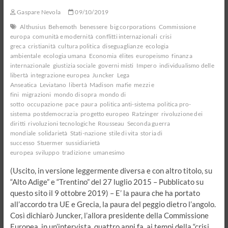
politica
Gaspare Nevola
09/10/2019
e
opinione
Althusius
Behemoth
benessere
big corporations
Commissione
pubblica
europa
comunità e modernità
conflitti internazionali
crisi
greca
cristianità
cultura politica
diseguaglianze
ecologia
ambientale
ecologia umana
Economia
élites
europeismo
finanza
internazionale
giustizia sociale
governi misti
Impero
individualismo delle
libertà
integrazione europea
Juncker
Lega
Anseatica
Leviatano
libertà
Madison
mafie
mezzi e
fini
migrazioni
mondo di sopra
mondo di
sotto
occupazione
pace
paura
politica anti-sistema
politica pro-
sistema
postdemocrazia
progetto europeo
Ratzinger
rivoluzione dei
diritti
rivoluzioni tecnologiche
Rousseau
Seconda guerra
mondiale
solidarietà
Stati-nazione
stile di vita
storia di
successo
Stuermer
sussidiarietà
europea
sviluppo
tradizione
umanesimo
(Uscito, in versione leggermente diversa e con altro titolo, su
“Alto Adige” e “Trentino” del 27 luglio 2015 – Pubblicato su
questo sito il 9 ottobre 2019) – E’ la paura che ha portato
all’accordo tra UE e Grecia, la paura del peggio dietro l’angolo.
Così dichiarò Juncker, l’allora presidente della Commissione
Europea, in un’intervista, quattro anni fa, ai tempi della “crisi