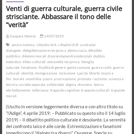
sussidiarietà
Venti di guerra culturale, guerra civile
strisciante. Abbassare il tono delle
“verità”
Gaspare Nevola
14/07/2019
amico-nemico
cittadini di A
cittadini di B
contrasto
dialogato
delegittimazione reciproca
democrazia
dibattito
pubblico
dilemmi morali
disorientamenti esistenziali
dubbio
metodico
élites culturali
estraneità reciproca
famiglia
naturale
fanatismo
fluidità di genere
gente comune
guerra civile
guerre
culturali
identità
immigrazione
inclusione
Laicità
libertà
mezzi e
fini
morale
omofobia
paure
procreazione
protesta
razzismo
scienza e
tecnica
società separata
solidarietà
stigma
straniero
teoria
etichettamento
tolleranza
trappole cognitive
trappole culturali
trappole
morali
(Uscito in versione leggermente diversa e con altro titolo su
“l’Adige”, 4 aprile 2019; – Pubblicato su questo sito il 14 luglio
2019) – Il dibattito politico-culturale è desolante. La serenità
del confronto laico è alle corde. Estremizzazioni e fanatismi
impediscono il “dialogo tra diversi”. Ovunque. Specie su