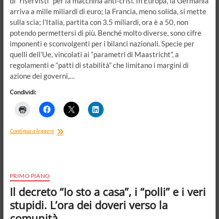
di “riservisti” per la macchina anti-crisi. In Europa, la Germania
arriva a mille miliardi di euro; la Francia, meno solida, si mette
sulla scia; l’Italia, partita con 3.5 miliardi, ora è a 50, non
potendo permettersi di più. Benché molto diverse, sono cifre
imponenti e sconvolgenti per i bilanci nazionali. Specie per
quelli dell’Ue, vincolati ai “parametri di Maastricht”, a
regolamenti e “patti di stabilità” che limitano i margini di
azione dei governi,…
Condividi:
Il
Continua a leggere
virus
dell’Europa
PRIMO PIANO
Il decreto “Io sto a casa”, i “polli” e i veri
stupidi. L’ora dei doveri verso la
comunità