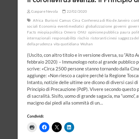
governo
Conte
Gaspare Nevola
2
22/02/2020
e
Africa
Burioni
Camus
Cina
Conferenza di Rio de Janeiro
cont
le
sociali
Economia
eventi mediatici
globalizzazione
governi
gover
pressioni
Facts
miopia politica
Omero
ONU
opinione pubblica
paura
poli
del
internazionali
responsabilità
rischio
ristoranti cinesi
saggezza dell
virus
della prudenza
vita quotidiana
Wuhan
Covid-
19
(Uscito, con altro titolo e in versione diversa, su “Alto 
febbraio 2020) – Immunologo noto al grande pubblico per
scrive: «Circa 2500 persone stanno tornando dalla Cina i
aggiunge: «Non riesco a capire perché la Regione Tosca
Intanto, notizie delle ultime ore dicono di diversi casi d
Principio di Precauzione (PdP). Vivere secondo questo pri
di sacralità. Sisifo, uomo di grande sagacia, ma “uomo”, 
macigno dai piedi alla sommità di un…
Condividi: