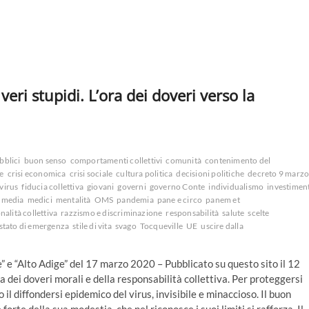
i veri stupidi. L’ora dei doveri verso la
bblici
buon senso
comportamenti collettivi
comunità
contenimento del
le
crisi economica
crisi sociale
cultura politica
decisioni politiche
decreto 9 marz
avirus
fiducia collettiva
giovani
governi
governo Conte
individualismo
investimen
 media
medici
mentalità
OMS
pandemia
pane e circo
panem et
nalità collettiva
razzismo e discriminazione
responsabilità
salute
scelte
stato di emergenza
stile di vita
svago
Tocqueville
UE
uscire dalla
ge” e “Alto Adige” del 17 marzo 2020 – Pubblicato su questo sito il 12
ra dei doveri morali e della responsabilità collettiva. Per proteggersi
ro il diffondersi epidemico del virus, invisibile e minaccioso. Il buon