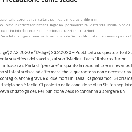
agio Italia
coronavirus
cultura politica
democrazia
dilemmi
no Conte
incertezza scientifica
inganno
ipermodernità
Mattarella
media
Medical
tica
principio di precauzione
ragionare
razzismo
relazioni
'intelletto
saggezza morale
Scienza
scuole
Sisifo
stili di vita
unione europea
virt
Adige”, 22.2.2020 e “l’Adige”, 23.2.2020 – Pubblicato su questo sito il 2
 la sua difesa dei vaccini, sul suo “Medical Facts” Roberto Burioni
n Toscana». Parla di “persone” in quanto la nazionalità è irrilevante. 
na si intestardisca ad affermare che la quarantena non è necessaria».
i contagio, anche gravi, e di due morti in Italia. Ragioniamoci. Si chiam
ncipio non è facile. Ci proietta nella condizione di un Sisifo spogliat
aveva sfidato gli dei. Per punizione Zeus lo condanna a spingere un