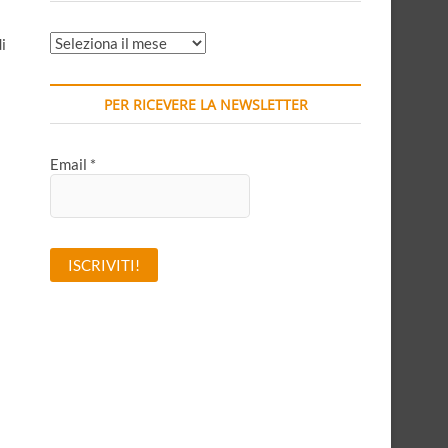
ARCHIVI
i
MENSILI
PER RICEVERE LA NEWSLETTER
Email
*
A
l
t
e
r
n