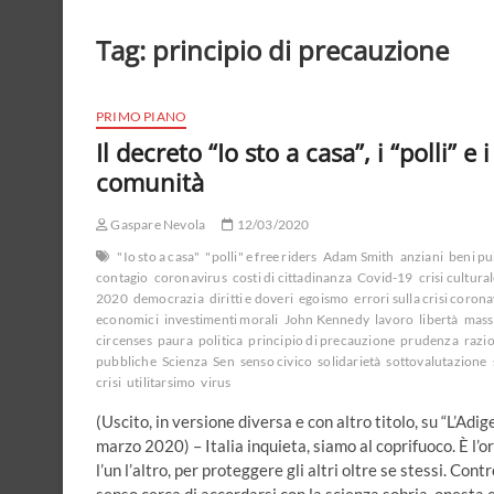
Tag:
principio di precauzione
PRIMO PIANO
Il decreto “Io sto a casa”, i “polli” e 
comunità
Gaspare Nevola
12/03/2020
"Io sto a casa"
"polli" e free riders
Adam Smith
anziani
beni pu
contagio
coronavirus
costi di cittadinanza
Covid-19
crisi cultura
2020
democrazia
diritti e doveri
egoismo
errori sulla crisi coron
economici
investimenti morali
John Kennedy
lavoro
libertà
mass
circenses
paura
politica
principio di precauzione
prudenza
razio
pubbliche
Scienza
Sen
senso civico
solidarietà
sottovalutazione
crisi
utilitarsimo
virus
(Uscito, in versione diversa e con altro titolo, su “L’Adi
marzo 2020) – Italia inquieta, siamo al coprifuoco. È l’o
l’un l’altro, per proteggere gli altri oltre se stessi. Cont