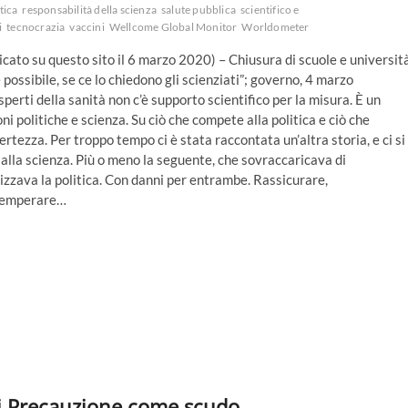
tica
responsabilità della scienza
salute pubblica
scientifico e
i
tecnocrazia
vaccini
Wellcome Global Monitor
Worldometer
licato su questo sito il 6 marzo 2020) – Chiusura di scuole e universit
 possibile, se ce lo chiedono gli scienziati”; governo, 4 marzo
sperti della sanità non c’è supporto scientifico per la misura. È un
ni politiche e scienza. Su ciò che compete alla politica e ciò che
certezza. Per troppo tempo ci è stata raccontata un’altra storia, e ci si
a alla scienza. Più o meno la seguente, che sovraccaricava di
izzava la politica. Con danni per entrambe. Rassicurare,
stemperare…
 di Precauzione come scudo