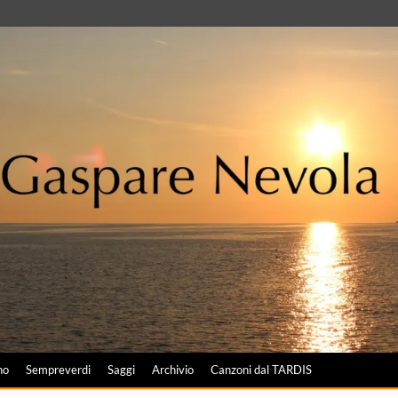
no
Sempreverdi
Saggi
Archivio
Canzoni dal TARDIS