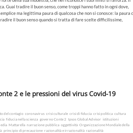
orte della sua modestia, che nel riconosce i suoi limiti si rafforza. Il
ca. Guai tradire il buon senso, come troppi hanno fatto in ogni dove,
emplice ma legittima paura di qualcosa che non si conosce: la paura d
radire il buon senso quando si tratta di fare scelte difficilissime,
onte 2 e le pressioni del virus Covid-19
o del contagio
coronavirus
crisi culturale
crisi di fiducia
crisi politica
cultura
cia
fiducia nella scienza
governo Conte 2
Ipsos Global Advisor
istituzioni
edia
Mattarella
narrazione pubblica
oggettività
Organizzazione Mondiale della
tà
principio di precauzione
razionalità e irrazionalità
razionalità