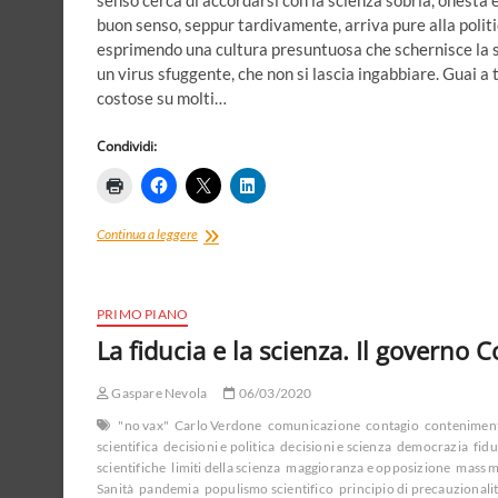
senso cerca di accordarsi con la scienza sobria, onesta e f
buon senso, seppur tardivamente, arriva pure alla politi
esprimendo una cultura presuntuosa che schernisce la s
un virus sfuggente, che non si lascia ingabbiare. Guai a t
costose su molti…
Condividi:
Il
Continua a leggere
decreto
“Io
sto
a
PRIMO PIANO
casa”,
La fiducia e la scienza. Il governo C
i
“polli”
Gaspare Nevola
e
06/03/2020
i
"no vax"
Carlo Verdone
comunicazione
contagio
conteniment
veri
scientifica
decisioni e politica
decisioni e scienza
democrazia
fidu
stupidi.
scientifiche
limiti della scienza
maggioranza e opposizione
mass m
L’ora
Sanità
pandemia
populismo scientifico
principio di precauzionali
dei