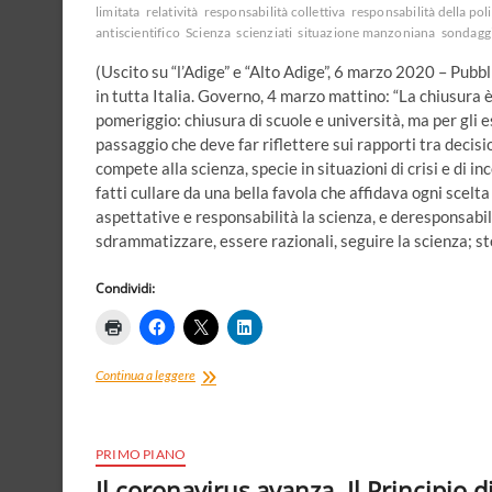
limitata
relatività
responsabilità collettiva
responsabilità della poli
doveri
antiscientifico
Scienza
scienziati
situazione manzoniana
sondagg
verso
la
(Uscito su “l’Adige” e “Alto Adige”, 6 marzo 2020 – Pubb
comunità
in tutta Italia. Governo, 4 marzo mattino: “La chiusura è
pomeriggio: chiusura di scuole e università, ma per gli e
passaggio che deve far riflettere sui rapporti tra decisio
compete alla scienza, specie in situazioni di crisi e di in
fatti cullare da una bella favola che affidava ogni scelt
aspettative e responsabilità la scienza, e deresponsabil
sdrammatizzare, essere razionali, seguire la scienza; 
Condividi:
La
Continua a leggere
fiducia
e
la
scienza.
PRIMO PIANO
Il
Il coronavirus avanza. Il Principio