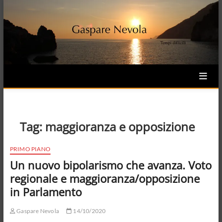
Skip
to
content
Tag:
maggioranza e opposizione
PRIMO PIANO
Un nuovo bipolarismo che avanza. Voto
regionale e maggioranza/opposizione
in Parlamento
Gaspare Nevola
14/10/2020