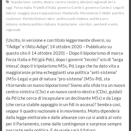
bipolarismo
centro-destra
centro-sinistra
elezioni regionali ieri e
oggi
Forza Italia
Fratelli d'Italia
governo Conte 1
governo Conte 2
Lega di
Salvini
maggioranza e opposizione
Mattarella
Movimento 5 Stelle
partiti e
coalizioni
Partito Democratico
politica anti-sistema
politica pro-
sistema
sistema politico italiano
tripolarismo
vincitori. perdenti e voto
regionale
(Uscito, in versione e con titolo leggermente diversi, su
“l’Adige” e l’Alto Adige”, 14 ottobre 2020 – Pubblicato su
questo sito il 14 ottobre 2020) – Dopo il bipolarismo di marca
Forza Italia e Pd (già Pds), dopo i governi “tecnici” e/o di “larga
intesa”, dopo il tripolarismo M5s, Pd, Lega che ha dato vita a
maggioranze prima echeggianti una politica “anti-sistema”
(M5s-Lega) e poi di natura “pro-sistema” (M5s-Pd), sta
ritornando un nuovo bipolarismo? Siamo alla sfida tra un nuovo
centro-sinistra (CSx) e un nuovo centro-destra (CDx), guidati
da Pd (che cerca di incapsulare un declinante M5s) e da Lega
(che cerca stabile appoggio in un FdI in ascesa)? Sembra così,
seppur il quadro nazionale è in movimento. Molto dipenderà
dalla legge elettorale e dalle alleanze con cui si andrà al voto
per il Parlamento, come dalle contingenze e sorprese sempre
nascoste nella politica. E da quale sarà il futuro…