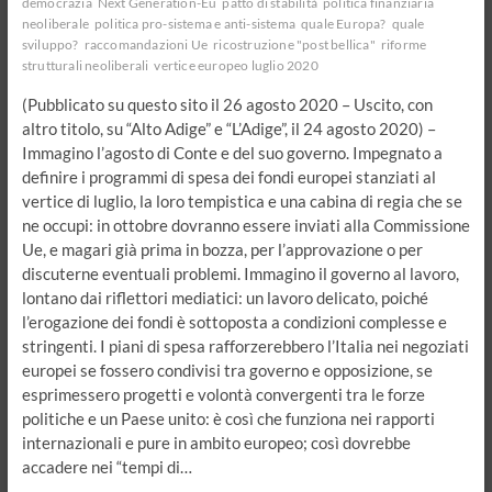
democrazia
Next Generation-Eu
patto di stabilità
politica finanziaria
neoliberale
politica pro-sistema e anti-sistema
quale Europa?
quale
sviluppo?
raccomandazioni Ue
ricostruzione "post bellica"
riforme
strutturali neoliberali
vertice europeo luglio 2020
(Pubblicato su questo sito il 26 agosto 2020 – Uscito, con
altro titolo, su “Alto Adige” e “L’Adige”, il 24 agosto 2020) –
Immagino l’agosto di Conte e del suo governo. Impegnato a
definire i programmi di spesa dei fondi europei stanziati al
vertice di luglio, la loro tempistica e una cabina di regia che se
ne occupi: in ottobre dovranno essere inviati alla Commissione
Ue, e magari già prima in bozza, per l’approvazione o per
discuterne eventuali problemi. Immagino il governo al lavoro,
lontano dai riflettori mediatici: un lavoro delicato, poiché
l’erogazione dei fondi è sottoposta a condizioni complesse e
stringenti. I piani di spesa rafforzerebbero l’Italia nei negoziati
europei se fossero condivisi tra governo e opposizione, se
esprimessero progetti e volontà convergenti tra le forze
politiche e un Paese unito: è così che funziona nei rapporti
internazionali e pure in ambito europeo; così dovrebbe
accadere nei “tempi di…