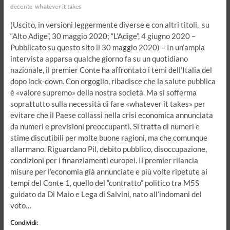
decente
whatever it takes
(Uscito, in versioni leggermente diverse e con altri titoli, su
“Alto Adige”, 30 maggio 2020; “L’Adige”, 4 giugno 2020 –
Pubblicato su questo sito il 30 maggio 2020) – In un’ampia
intervista apparsa qualche giorno fa su un quotidiano
nazionale, il premier Conte ha affrontato i temi dell’Italia del
dopo lock-down. Con orgoglio, ribadisce che la salute pubblica
è «valore supremo» della nostra società. Ma si sofferma
soprattutto sulla necessità di fare «whatever it takes» per
evitare che il Paese collassi nella crisi economica annunciata
da numeri e previsioni preoccupanti. Si tratta di numeri e
stime discutibili per molte buone ragioni, ma che comunque
allarmano. Riguardano Pil, debito pubblico, disoccupazione,
condizioni per i finanziamenti europei. Il premier rilancia
misure per l’economia già annunciate e più volte ripetute ai
tempi del Conte 1, quello del “contratto” politico tra M5S
guidato da Di Maio e Lega di Salvini, nato all’indomani del
voto…
Condividi: