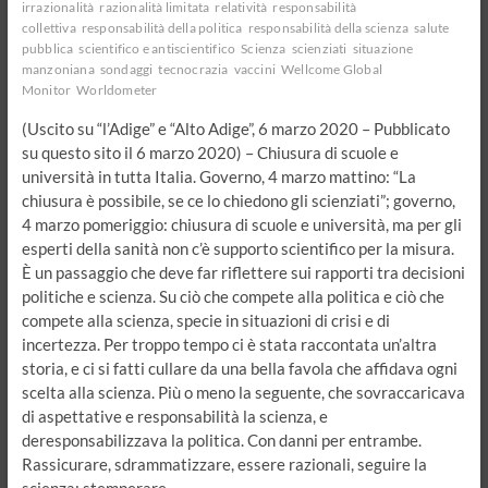
irrazionalità
razionalità limitata
relatività
responsabilità
collettiva
responsabilità della politica
responsabilità della scienza
salute
pubblica
scientifico e antiscientifico
Scienza
scienziati
situazione
manzoniana
sondaggi
tecnocrazia
vaccini
Wellcome Global
Monitor
Worldometer
(Uscito su “l’Adige” e “Alto Adige”, 6 marzo 2020 – Pubblicato
su questo sito il 6 marzo 2020) – Chiusura di scuole e
università in tutta Italia. Governo, 4 marzo mattino: “La
chiusura è possibile, se ce lo chiedono gli scienziati”; governo,
4 marzo pomeriggio: chiusura di scuole e università, ma per gli
esperti della sanità non c’è supporto scientifico per la misura.
È un passaggio che deve far riflettere sui rapporti tra decisioni
politiche e scienza. Su ciò che compete alla politica e ciò che
compete alla scienza, specie in situazioni di crisi e di
incertezza. Per troppo tempo ci è stata raccontata un’altra
storia, e ci si fatti cullare da una bella favola che affidava ogni
scelta alla scienza. Più o meno la seguente, che sovraccaricava
di aspettative e responsabilità la scienza, e
deresponsabilizzava la politica. Con danni per entrambe.
Rassicurare, sdrammatizzare, essere razionali, seguire la