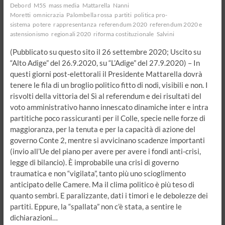
Debord
M5S
mass media
Mattarella
Nanni
Moretti
omnicrazia
Palombella rossa
partiti
politica pro-
sistema
potere
rappresentanza
referendum 2020
referendum 2020 e
astensionismo
regionali 2020
riforma costituzionale
Salvini
(Pubblicato su questo sito il 26 settembre 2020; Uscito su
“Alto Adige” del 26.9.2020, su “L’Adige” del 27.9.2020) – In
questi giorni post-elettorali il Presidente Mattarella dovrà
tenere le fila di un broglio politico fitto di nodi, visibili e non. I
risvolti della vittoria del Sì al referendum e dei risultati del
voto amministrativo hanno innescato dinamiche inter e intra
partitiche poco rassicuranti per il Colle, specie nelle forze di
maggioranza, per la tenuta e per la capacità di azione del
governo Conte 2, mentre si avvicinano scadenze importanti
(invio all’Ue del piano per avere per avere i fondi anti-crisi,
legge di bilancio). È improbabile una crisi di governo
traumatica e non “vigilata”, tanto più uno scioglimento
anticipato delle Camere. Ma il clima politico è più teso di
quanto sembri. E paralizzante, dati i timori e le debolezze dei
partiti. Eppure, la “spallata” non c’è stata, a sentire le
dichiarazioni…