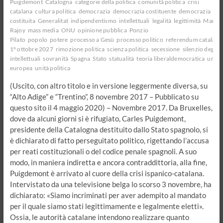
Puigdemont
Catalogna
categorie della politica
comunità politica
crisi
catalana
cultura politica
democrazia
democrazia costituente
democrazia
costituita
Generalitat
indipendentismo
intellettuali
legalità
legittimità
Maria
Rajoy
mass media
ONU
opinione pubblica
Ponzio
Pilato
popolo
potere
processo a Gesù
processo politico
referendum catalano
1° ottobre 2027
rimozione politica
scienza politica
secessione
silenzio degli
intellettuali
sovranità
Spagna
Stato
statualità
teoria liberaldemocratica
unio
europea
unità politica
(Uscito, con altro titolo e in versione leggermente diversa, su
“Alto Adige” e “Trentino”, 8 novembre 2017 – Pubblicato su
questo sito il 4 maggio 2020) – Novembre 2017. Da Bruxelles,
dove da alcuni giorni si è rifugiato, Carles Puigdemont,
presidente della Catalogna destituito dallo Stato spagnolo, si
è dichiarato di fatto perseguitato politico, rigettando l’accusa
per reati costituzionali o del codice penale spagnoli. A suo
modo, in maniera indiretta e ancora contraddittoria, alla fine,
Puigdemont è arrivato al cuore della crisi ispanico-catalana.
Intervistato da una televisione belga lo scorso 3 novembre, ha
dichiarato: «Siamo incriminati per aver adempito al mandato
per il quale siamo stati legittimamente e legalmente eletti».
Ossia, le autorità catalane intendono realizzare quanto