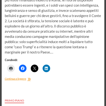
più volte rimandato indietro a Roma; le risorse disponibili
potrebbero essere ingenti, e i soldi van spesi con intelligenza,
lungimiranza e senso di giustizia, e invece scatenano appetiti
belluini e guerre per chi deve gestirli, fino a travolgere il Conte
2. La società è sfibrata, la tensione sociale è latente e può
esplodere da un giorno all’altro. Il discorso pubblico è
avvelenato da censure praticate su internet, mentre altri
media conducono campagne manipolative dell’opinione
pubblica: solo superficialità induce molti a liquidare tutto
come “caso Trump” e a ritenere la questione lontana o
marginale per il nostro Paese.…
Condividi:
Governo
Continua a leggere
condiviso
o
elezioni
anticipate.
Lettera
PRIMO PIANO
aperta