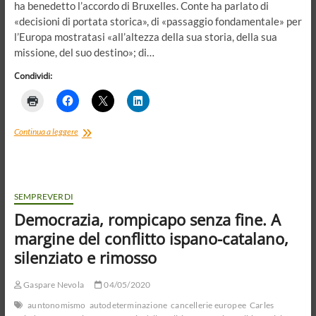
ha benedetto l’accordo di Bruxelles. Conte ha parlato di
«decisioni di portata storica», di «passaggio fondamentale» per
l’Europa mostratasi «all’altezza della sua storia, della sua
missione, del suo destino»; di…
Condividi:
Il
Continua a leggere
velo
sull’Unione
europea
e
il
SEMPREVERDI
governo
Democrazia, rompicapo senza fine. A
Conte
2
margine del conflitto ispano-catalano,
silenziato e rimosso
Gaspare Nevola
04/05/2020
auntonomismo
autodeterminazione
cancellerie europee
Carles