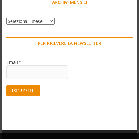
ARCHIVI MENSILI
ARCHIVI
MENSILI
PER RICEVERE LA NEWSLETTER
Email
*
A
l
t
e
r