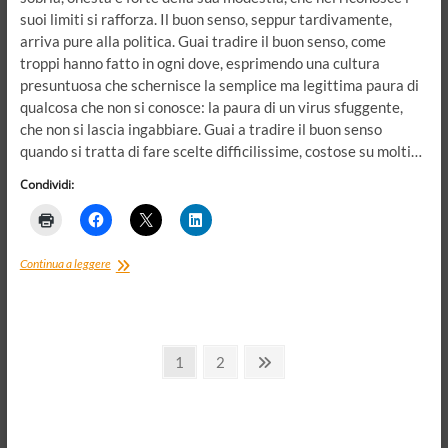
suoi limiti si rafforza. Il buon senso, seppur tardivamente,
arriva pure alla politica. Guai tradire il buon senso, come
troppi hanno fatto in ogni dove, esprimendo una cultura
presuntuosa che schernisce la semplice ma legittima paura di
qualcosa che non si conosce: la paura di un virus sfuggente,
che non si lascia ingabbiare. Guai a tradire il buon senso
quando si tratta di fare scelte difficilissime, costose su molti…
Condividi:
Il
Continua a leggere
decreto
“Io
sto
a
Paginazione
casa”,
Page
Page
Next
1
2
i
page
degli
“polli”
e
articoli
i
veri