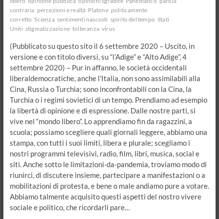
libero
opinione pubblica
opinioni sgradite
Panebianco
parola
contraria
percezioni e realtà
Platone
politicamente
corretto
Scienza
sentimenti nascosti
spirito del tempo
Stati
Uniti
stigmatizzazione
tolleranza
virus
(Pubblicato su questo sito il 6 settembre 2020 – Uscito, in
versione e con titolo diversi, su “l’Adige” e “Alto Adige”, 4
settembre 2020) – Pur in affanno, le società occidentali
liberaldemocratiche, anche l’Italia, non sono assimilabili alla
Cina, Russia o Turchia; sono inconfrontabili con la Cina, la
Turchia o i regimi sovietici di un tempo. Prendiamo ad esempio
la libertà di opinione e di espressione. Dalle nostre parti, si
vive nel “mondo libero”. Lo apprendiamo fin da ragazzini, a
scuola; possiamo scegliere quali giornali leggere, abbiamo una
stampa, con tutti i suoi limiti, libera e plurale; scegliamo i
nostri programmi televisivi, radio, film, libri, musica, social e
siti. Anche sotto le limitazioni-da-pandemia, troviamo modo di
riunirci, di discutere insieme, partecipare a manifestazioni o a
mobilitazioni di protesta, e bene o male andiamo pure a votare.
Abbiamo talmente acquisito questi aspetti del nostro vivere
sociale e politico, che ricordarli pare…