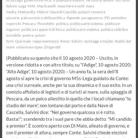
M5S/Lega
governo Pd-M5s
il Diavolo e Manon
l'errore di Salvini
la crisi di
Salvini
Lega
M5S
Machiavelli
maschere e volti
mass
media
Mattarella
Meloni
Nave di Cascella
palazzi romani e
pizzerie
palcoscenico della politica
Papeete
paragoverno
PD
pentole e
coperchi
Pescara
Pirandello
politica
politica anti-sistema
politica e
inganno
politica e rapporti di forza
politica pro-sistema
politica visibile e
invisibile
potere
poteri
forti
Quirinale
rappresentanza
Renzi
Salvini
sondaggi e mojito
Stadio del
mare
unione europea
Zingaretti
(Pubblicato su questo sito il 10 agosto 2020 – Uscito, in
versione ridotta e con altro titolo, su “l’Adige”, 10 agosto 2020;
“Alto Adige”, 10 agosto 2020) – Un anno fa, la sera dell’8
agosto si apre la crisi di governo M5s-Lega guidato da Conte:
una crisi surreale, anche per la sua dinamica e il suo esito. In un
comizio affollato di leghisti e di turisti al mare, sulla spiaggia di
Pescara, da un palco allestito in quello che i locali chiamano “lo
stadio del mare”, non lontano dal porto e dalla Nave di
Cascella, Salvini dice: “Nel governo qualcosa si è rotto.
Basta!”; scendendo tra i suoi pare che abbia detto: “Mi candido
a premier”. È scontro aperto con Di Maio, alleato di governo, e
con il premier di allora, sempre Conte. Salvini chiede elezioni