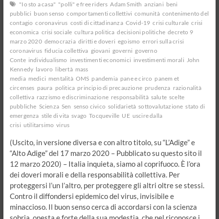
"Io sto a casa"
"polli" e free riders
Adam Smith
anziani
beni
pubblici
buon senso
comportamenti collettivi
comunità
contenimento del
contagio
coronavirus
costi di cittadinanza
Covid-19
crisi culturale
crisi
economica
crisi sociale
cultura politica
decisioni politiche
decreto 9
marzo 2020
democrazia
diritti e doveri
egoismo
errori sulla crisi
coronavirus
fiducia collettiva
giovani
governi
governo
Conte
individualismo
investimenti economici
investimenti morali
John
Kennedy
lavoro
libertà
mass
media
medici
mentalità
OMS
pandemia
pane e circo
panem et
circenses
paura
politica
principio di precauzione
prudenza
razionalità
collettiva
razzismo e discriminazione
responsabilità
salute
scelte
pubbliche
Scienza
Sen
senso civico
solidarietà
sottovalutazione
stato di
emergenza
stile di vita
svago
Tocqueville
UE
uscire dalla
crisi
utilitarsimo
virus
(Uscito, in versione diversa e con altro titolo, su “L’Adige” e
“Alto Adige” del 17 marzo 2020 – Pubblicato su questo sito il
12 marzo 2020) – Italia inquieta, siamo al coprifuoco. È l’ora
dei doveri morali e della responsabilità collettiva. Per
proteggersi l’un l’altro, per proteggere gli altri oltre se stessi.
Contro il diffondersi epidemico del virus, invisibile e
minaccioso. Il buon senso cerca di accordarsi con la scienza
sobria, onesta e forte della sua modestia, che nel riconosce i