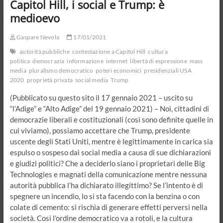
Capitol Hill, i social e Trump: è
al
Presidente
medioevo
Mattarella
sulla
Gaspare Nevola
17/01/2021
crisi
del
autorità pubbliche
contestazione a Capitol Hill
cultura
governo
politica
democrazia
informazione
internet
libertà di espressione
mass
Conte
media
pluralismo democratico
poteri economici
presidenziali USA
2
2020
proprietà privata
social media
Trump
(Pubblicato su questo sito il 17 gennaio 2021 – uscito su
“l’Adige” e “Alto Adige” del 19 gennaio 2021) – Noi, cittadini di
democrazie liberali e costituzionali (così sono definite quelle in
cui viviamo), possiamo accettare che Trump, presidente
uscente degli Stati Uniti, mentre è legittimamente in carica sia
espulso o sospeso dai social media a causa di sue dichiarazioni
e giudizi politici? Che a deciderlo siano i proprietari delle Big
Technologies e magnati della comunicazione mentre nessuna
autorità pubblica l’ha dichiarato illegittimo? Se l’intento è di
spegnere un incendio, lo si sta facendo con la benzina o con
colate di cemento: si rischia di generare effetti perversi nella
società. Così l’ordine democratico va a rotoli, e la cultura