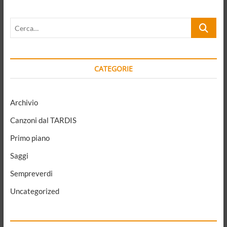
stupidi.
L’ora
Cerca…
dei
doveri
verso
la
comunità
CATEGORIE
Archivio
Canzoni dal TARDIS
Primo piano
Saggi
Sempreverdi
Uncategorized