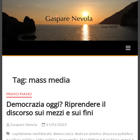
Skip
to
content
Tag:
mass media
PRIMO PIANO
Democrazia oggi? Riprendere il
discorso sui mezzi e sui fini
Gaspare Nevola
31/01/2023
capitalismo neoliberale
democrazia
destra e sinistra
discorso pubblico
e cultura politica
lotta politica
mass media
Max Weber e Karl Marx
mezzi e