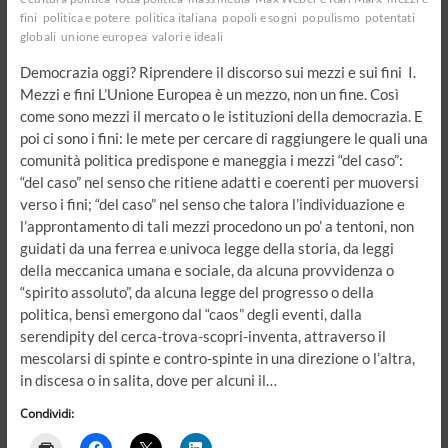
fini
politica e potere
politica italiana
popoli e sogni
populismo
potentati
globali
unione europea
valori e ideali
Democrazia oggi? Riprendere il discorso sui mezzi e sui fini I.
Mezzi e fini L’Unione Europea è un mezzo, non un fine. Così
come sono mezzi il mercato o le istituzioni della democrazia. E
poi ci sono i fini: le mete per cercare di raggiungere le quali una
comunità politica predispone e maneggia i mezzi “del caso”:
“del caso” nel senso che ritiene adatti e coerenti per muoversi
verso i fini; “del caso” nel senso che talora l’individuazione e
l’approntamento di tali mezzi procedono un po’ a tentoni, non
guidati da una ferrea e univoca legge della storia, da leggi
della meccanica umana e sociale, da alcuna provvidenza o
“spirito assoluto”, da alcuna legge del progresso o della
politica, bensì emergono dal “caos” degli eventi, dalla
serendipity del cerca-trova-scopri-inventa, attraverso il
mescolarsi di spinte e contro-spinte in una direzione o l’altra,
in discesa o in salita, dove per alcuni il…
Condividi: