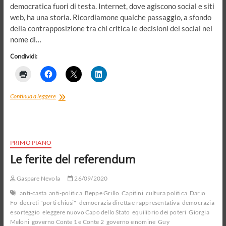
democratica fuori di testa. Internet, dove agiscono social e siti
web, ha una storia. Ricordiamone qualche passaggio, a sfondo
della contrapposizione tra chi critica le decisioni dei social nel
nome di…
Condividi:
Capitol
Continua a leggere
Hill,
i
social
e
Trump:
PRIMO PIANO
è
Le ferite del referendum
medioevo
Gaspare Nevola
26/09/2020
anti-casta
anti-politica
Beppe Grillo
Capitini
cultura politica
Dario
Fo
decreti "porti chiusi"
democrazia diretta e rappresentativa
democrazia
e sorteggio
eleggere nuovo Capo dello Stato
equilibrio dei poteri
Giorgia
Meloni
governo Conte 1 e Conte 2
governo e nomine
Guy