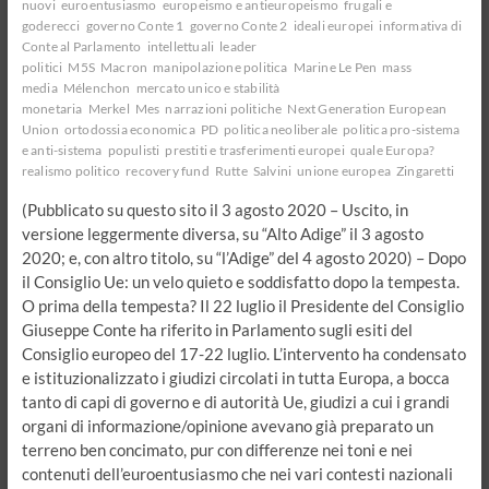
nuovi
euroentusiasmo
europeismo e antieuropeismo
frugali e
di
goderecci
governo Conte 1
governo Conte 2
ideali europei
informativa di
Salvini?
Conte al Parlamento
intellettuali
leader
politici
M5S
Macron
manipolazione politica
Marine Le Pen
mass
media
Mélenchon
mercato unico e stabilità
monetaria
Merkel
Mes
narrazioni politiche
Next Generation European
Union
ortodossia economica
PD
politica neoliberale
politica pro-sistema
e anti-sistema
populisti
prestiti e trasferimenti europei
quale Europa?
realismo politico
recovery fund
Rutte
Salvini
unione europea
Zingaretti
(Pubblicato su questo sito il 3 agosto 2020 – Uscito, in
versione leggermente diversa, su “Alto Adige” il 3 agosto
2020; e, con altro titolo, su “l’Adige” del 4 agosto 2020) – Dopo
il Consiglio Ue: un velo quieto e soddisfatto dopo la tempesta.
O prima della tempesta? Il 22 luglio il Presidente del Consiglio
Giuseppe Conte ha riferito in Parlamento sugli esiti del
Consiglio europeo del 17-22 luglio. L’intervento ha condensato
e istituzionalizzato i giudizi circolati in tutta Europa, a bocca
tanto di capi di governo e di autorità Ue, giudizi a cui i grandi
organi di informazione/opinione avevano già preparato un
terreno ben concimato, pur con differenze nei toni e nei
contenuti dell’euroentusiasmo che nei vari contesti nazionali