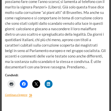
possiamo fare come l’anno scorso’, si lamenta al telefono con il
marito la signora Panzeri» (Libero). Già solo questa frase dice
molto sulla corruzione “ai piani alti” di Bruxelles. Ma anche su
come ragionano e si comportano in tema di corruzione coloro
che sono stati colpiti dallo scandalo venuto alla luce in questi
giorni: calcolano e giocano a nascondere il loro malaffare
dietro un uso scaltro e spregiudicato della legalità. Da giorni i
quotidiani italiani, chi più chi meno, aprono con titoli a
caratteri cubitali sulla corruzione scoperta dai magistrati
belgi in seno al Parlamento europeo e nel gruppo socialista. Gli
accenti e commenti delle varie testate sono anche differenti,
ma la sostanza sullo scandalo è la stessa e condivisa. È utile
documentarli con una breve rassegna. Prendiamo…
Condividi:
Corruzione
Continua a leggere
nei
palazzi
di