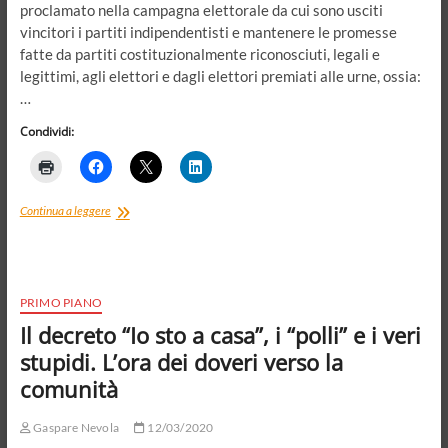
proclamato nella campagna elettorale da cui sono usciti
vincitori i partiti indipendentisti e mantenere le promesse
fatte da partiti costituzionalmente riconosciuti, legali e
legittimi, agli elettori e dagli elettori premiati alle urne, ossia:
…
Condividi:
Democrazia,
Continua a leggere
rompicapo
senza
fine.
A
margine
PRIMO PIANO
del
Il decreto “Io sto a casa”, i “polli” e i veri
conflitto
ispano-
stupidi. L’ora dei doveri verso la
catalano,
comunità
silenziato
e
rimosso
Gaspare Nevola
12/03/2020