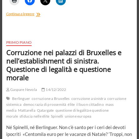
Democrazia
Continua a leggere
oggi?
Riprendere
il
discorso
sui
PRIMO PIANO
mezzi
Corruzione nei palazzi di Bruxelles e
e
sui
nell’establishment di sinistra.
fini
Questione di legalità e questione
morale
Gaspare Nevola
14/12/2022
Berlinguer
corruzione a Bruxelles
corruzione a sinistra
corruzione
sistemica
democrazia di prossemità
élite
il buon cittadino
mass
media
Mattarella
Qatargate
questione di legalità e questione
morale
sfiducia nelle élite
Spinelli
unione europea
Né Spinelli, né Berlinguer. Non c’è santo per i ceri dei devoti
ipocriti «Centomila euro per le vacanze di Natale? ‘Troppi, non