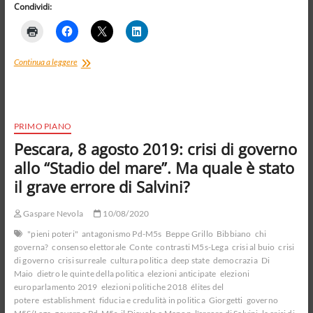
Condividi:
Democrazia
Continua a leggere
e
paura
di
esprimere
le
PRIMO PIANO
proprie
Pescara, 8 agosto 2019: crisi di governo
idee
allo “Stadio del mare”. Ma quale è stato
il grave errore di Salvini?
Gaspare Nevola
10/08/2020
"pieni poteri"
antagonismo Pd-M5s
Beppe Grillo
Bibbiano
chi
governa?
consenso elettorale
Conte
contrasti M5s-Lega
crisi al buio
crisi
di governo
crisi surreale
cultura politica
deep state
democrazia
Di
Maio
dietro le quinte della politica
elezioni anticipate
elezioni
europarlamento 2019
elezioni politiche 2018
élites del
potere
establishment
fiducia e credulità in politica
Giorgetti
governo