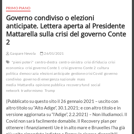
Bruxelles
e
PRIMO PIANO
nell’establishment
Governo condiviso o elezioni
di
sinistra.
anticipate. Lettera aperta al Presidente
Questione
Mattarella sulla crisi del governo Conte
di
legalità
2
e
questione
Gaspare Nevola
26/01/2021
morale
"pieni poteri"
centro-destra
centro-sinistra
crisi di fiducia
crisi
economica
crisi governo Conte 1
crisi governo Conte 2
cultura
politica
democrazia
elezioni anticipate
gestione crisi Covid
governo
condiviso
governo di emergenza nazionale
mass
media
Mattarella
opinione pubblica
recovery fund
social
network
trasformismo
Trump
(Pubblicato su questo sito il 26 gennaio 2021 – uscito con
altro titolo su “Alto Adige”, 30.1.2021; e con altro titolo e in
versione aggiornata su “l’Adige”, 2.2.2021) – Non illudiamoci. Il
Covid non sarà facilmente domabile. Il Recovery plan per
ottenere i finanziamenti Ue è in alto mare e Bruxelles l’ha già