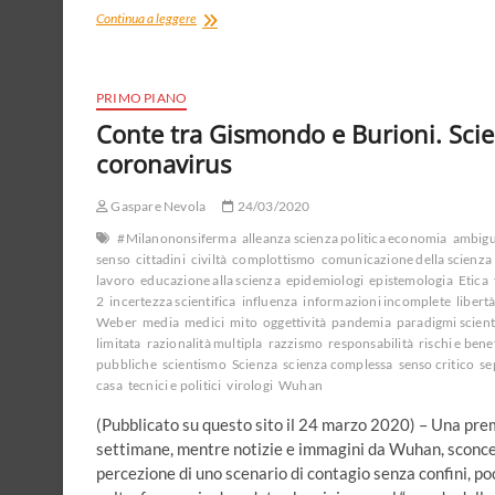
Trappole
Continua a leggere
del
coronavirus.
Le
scelte
PRIMO PIANO
pubbliche
Conte tra Gismondo e Burioni. Scien
tra
coronavirus
sicurezza
e
libertà
Gaspare Nevola
24/03/2020
#Milanononsiferma
alleanza scienza politica economia
ambigu
senso
cittadini
civiltà
complottismo
comunicazione della scienza
lavoro
educazione alla scienza
epidemiologi
epistemologia
Etica
2
incertezza scientifica
influenza
informazioni incomplete
libert
Weber
media
medici
mito
oggettività
pandemia
paradigmi scienti
limitata
razionalità multipla
razzismo
responsabilità
rischi e bene
pubbliche
scientismo
Scienza
scienza complessa
senso critico
se
casa
tecnici e politici
virologi
Wuhan
(Pubblicato su questo sito il 24 marzo 2020) – Una prem
settimane, mentre notizie e immagini da Wuhan, sconcer
percezione di uno scenario di contagio senza confini, po