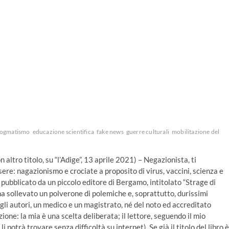
ogmatismo
educazione scientifica
fake news
guerre culturali
mobilitazione del
altro titolo, su “l’Adige”, 13 aprile 2021) – Negazionista, ti
ere: nagazionismo e crociate a proposito di virus, vaccini, scienza e
 pubblicato da un piccolo editore di Bergamo, intitolato “Strage di
, ha sollevato un polverone di polemiche e, soprattutto, durissimi
degli autori, un medico e un magistrato, né del noto ed accreditato
one: la mia è una scelta deliberata; il lettore, seguendo il mio
i potrà trovare senza difficoltà su internet). Se già il titolo del libro è