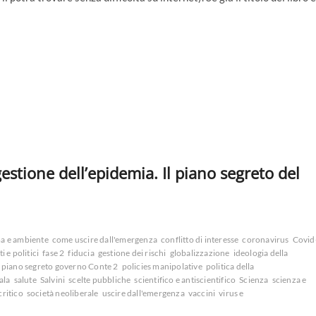
estione dell’epidemia. Il piano segreto del
ma e ambiente
come uscire dall'emergenza
conflitto di interesse
coronavirus
Covid
i e politici
fase 2
fiducia
gestione dei rischi
globalizzazione
ideologia della
piano segreto governo Conte 2
policies manipolative
politica della
ala
salute
Salvini
scelte pubbliche
scientifico e antiscientifico
Scienza
scienza e
critico
società neoliberale
uscire dall'emergenza
vaccini
virus e