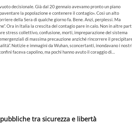
n vuoto decisionale. Già dal 20 gennaio avevamo pronto un piano
spaventare la popolazione e contenere il contagio». Così un alto
orriere della Sera di qualche giorno fa. Bene. Anzi, perplessi. Ma
”. Ora in Italia la crescita del contagio pare in calo. Non in altre part
are stress collettivo, confusione, morti, impreparazione del sistema
emergenziali di massima precauzione anziché rincorrere il precipitar
onalità”. Notizie e immagini da Wuhan, sconcertanti, inondavano i nostr
confini faceva capolino, ma pochi hanno avuto il coraggio di…
pubbliche tra sicurezza e libertà