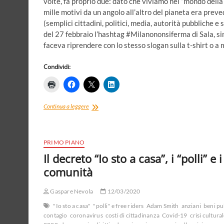
volte, fa proprio due: dato che viviamo nel “mondo della 
mille motivi da un angolo all’altro del pianeta era preve
(semplici cittadini, politici, media, autorità pubbliche e
del 27 febbraio l’hashtag #Milanononsiferma di Sala, sin
faceva riprendere con lo stesso slogan sulla t-shirt o a 
Condividi:
Conte
Continua a leggere
tra
Gismondo
e
Burioni.
PRIMO PIANO
Scienza,
Il decreto “Io sto a casa”, i “polli” e 
miti
comunità
e
scelte
pubbliche,
Gaspare Nevola
12/03/2020
a
proposito
"Io sto a casa"
"polli" e free riders
Adam Smith
anziani
beni pu
del
contagio
coronavirus
costi di cittadinanza
Covid-19
crisi cultura
coronavirus