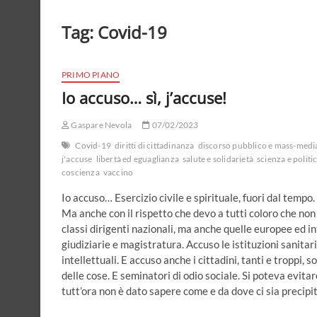
Tag:
Covid-19
PRIMO PIANO
Io accuso… sì, j’accuse!
Gaspare Nevola
07/02/2023
Covid-19
diritti di cittadinanza
discorso pubblico e mass-medi
j'accuse
libertà ed eguaglianza
salute e solidarietà
scienza e politi
coscienza
vaccino
Io accuso… Esercizio civile e spirituale, fuori dal tempo
Ma anche con il rispetto che devo a tutti coloro che no
classi dirigenti nazionali, ma anche quelle europee ed i
giudiziarie e magistratura. Accuso le istituzioni sanita
intellettuali. E accuso anche i cittadini, tanti e troppi, s
delle cose. E seminatori di odio sociale. Si poteva evita
tutt’ora non è dato sapere come e da dove ci sia precip