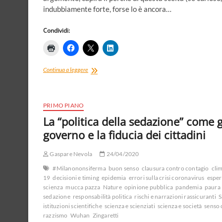
indubbiamente forte, forse lo è ancora…
Condividi:
Negazionista,
Continua a leggere
ti
scomunico!
PRIMO PIANO
La “politica della sedazione” come g
governo e la fiducia dei cittadini
Gaspare Nevola
24/04/2020
#Milanononsiferma
buon senso
clausura contro contagio
cli
19
decisioni e timing
epidemia
errori sulla crisi coronavirus
espert
scienza
mucca pazza
Nature
opinione pubblica
pandemia
paura
sedazione
responsabilità politica
rischi e narrazioni rassicuranti
S
istituzioni scientifiche
scienza e scienziati
scienza e società
senso 
razzismo
Wuhan
Zingaretti