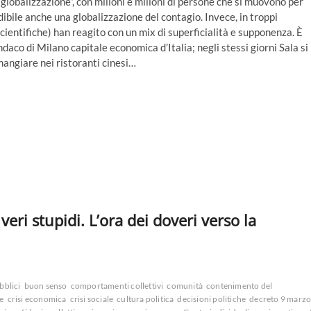
globalizzazione”, con milioni e milioni di persone che si muovono per
dibile anche una globalizzazione del contagio. Invece, in troppi
 scientifiche) han reagito con un mix di superficialità e supponenza. È
daco di Milano capitale economica d’Italia; negli stessi giorni Sala si
mangiare nei ristoranti cinesi…
i veri stupidi. L’ora dei doveri verso la
bblici
buon senso
comportamenti collettivi
comunità
contenimento del
le
crisi economica
crisi sociale
cultura politica
decisioni politiche
decreto 9 marz