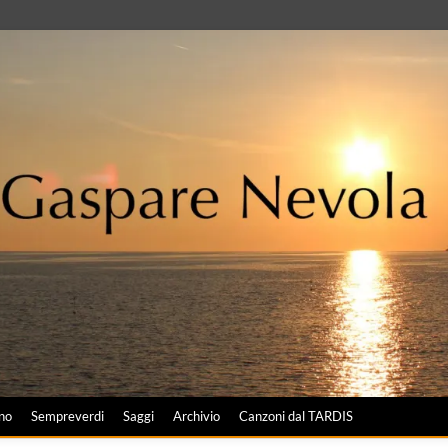
no
Sempreverdi
Saggi
Archivio
Canzoni dal TARDIS