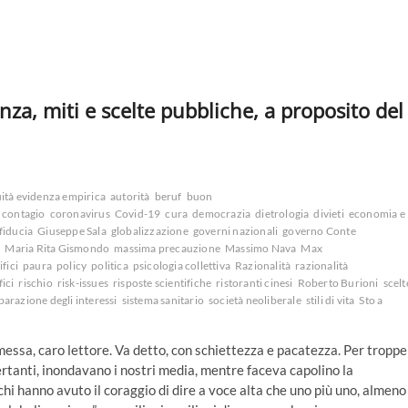
za, miti e scelte pubbliche, a proposito del
ità evidenza empirica
autorità
beruf
buon
contagio
coronavirus
Covid-19
cura
democrazia
dietrologia
divieti
economia e
fiducia
Giuseppe Sala
globalizzazione
governi nazionali
governo Conte
à
Maria Rita Gismondo
massima precauzione
Massimo Nava
Max
fici
paura
policy
politica
psicologia collettiva
Razionalità
razionalità
fici
rischio
risk-issues
risposte scientifiche
ristoranti cinesi
Roberto Burioni
scelt
parazione degli interessi
sistema sanitario
società neoliberale
stili di vita
Sto a
essa, caro lettore. Va detto, con schiettezza e pacatezza. Per troppe
tanti, inondavano i nostri media, mentre faceva capolino la
chi hanno avuto il coraggio di dire a voce alta che uno più uno, almeno