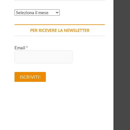
ARCHIVI
MENSILI
PER RICEVERE LA NEWSLETTER
Email
*
A
l
t
e
r
n