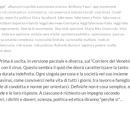
egge"
alleanza tra politica economia scienza
Anthony Fauci
app movimenti
e col coronavirus
coronavirus
coronavirus e scienze sociali
coscienza
Covid-
gia
esperti e politica
Etica
facebook
fake news
fake news e Putin
fake news e
Istituto Superiore Sanità
leggi fake news Germania
leggi fake news Italia
leggi fake
 insegnamento
libertà di movimento
libertà di opinione
Maria Rita Gismondo
Max
e
notizia e opinione
notizie vere e false
opinione pubblica
opinionismo
paura e
razionalità complessa
razionalità limitata
razionalità multipla
reato di
democrazia
risk-issues
risk-policies
Roberto Burioni
sapere e potere
scelte
cation
rima è uscita, in versione parziale e diversa, sul “Corriere del Veneto
 con il virus. Questo sembra il quid che dovrà caratterizzare la tanto
a durata indefinita. Ogni singola persona e la società nel suo insieme
rus, come conviverci nella vita di tutti i giorni, tra lavoro e famiglia
e di condotta e norme per orientarci. Definirle non è cosa semplice, e
nde e le loro risposte. A ciascuno è richiesto un impegno secondo
i, i diritti e doveri; scienza, politica ed etica diranno “perché sì”…