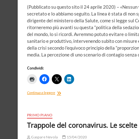
(Pubblicato su questo sito il 24 aprile 2020) – «Nessu
secretato e lo abbiamo seguito. La linea è stata di non 
dirigente del ministero della Salute, come si legge sul C
ritorneremo più avanti su questa “politica della sedazione
del mondo, lo si ricordi. Avremmo potuto evitare o limit
sanitario e produttivo, intervenendo subito con misure 
della crisi secondo l’equivoco principio della “proporzi
media. La percezione di uno scenario di contagio senza 
Condividi:
La
Continua a leggere
“politica
della
sedazione”
come
PRIMO PIANO
gestione
Trappole del coronavirus. Le scelte 
dell’epidemia.
Il
Gaspare Nevola
piano
15/04/2020