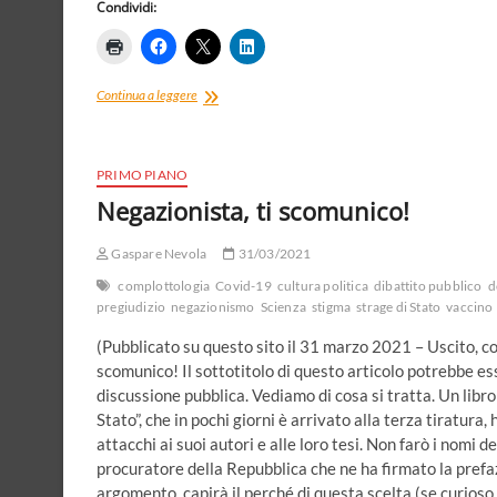
Condividi:
Io
Continua a leggere
accuso…
sì,
j’accuse!
PRIMO PIANO
Negazionista, ti scomunico!
Gaspare Nevola
31/03/2021
complottologia
Covid-19
cultura politica
dibattito pubblico
d
pregiudizio
negazionismo
Scienza
stigma
strage di Stato
vaccino
(Pubblicato su questo sito il 31 marzo 2021 – Uscito, con 
scomunico! Il sottotitolo di questo articolo potrebbe ess
discussione pubblica. Vediamo di cosa si tratta. Un libro
Stato”, che in pochi giorni è arrivato alla terza tiratura
attacchi ai suoi autori e alle loro tesi. Non farò i nomi 
procuratore della Repubblica che ne ha firmato la prefazi
argomento, capirà il perché di questa scelta (se curioso, l