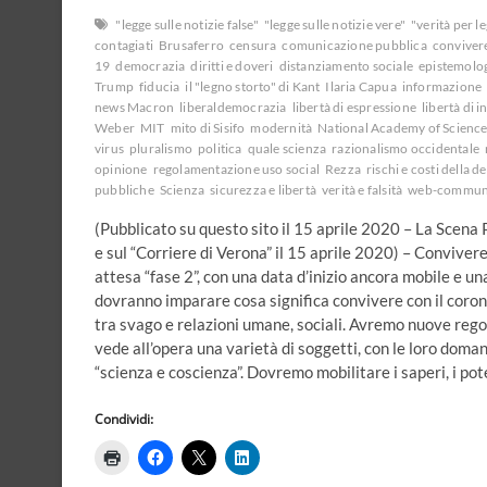
segreto
"legge sulle notizie false"
"legge sulle notizie vere"
"verità per l
del
contagiati
Brusaferro
censura
comunicazione pubblica
conviver
governo
19
democrazia
diritti e doveri
distanziamento sociale
epistemolo
e
Trump
fiducia
il "legno storto" di Kant
Ilaria Capua
informazione
la
news Macron
liberaldemocrazia
libertà di espressione
libertà di
fiducia
Weber
MIT
mito di Sisifo
modernità
National Academy of Scienc
dei
virus
pluralismo
politica
quale scienza
razionalismo occidentale
cittadini
opinione
regolamentazione uso social
Rezza
rischi e costi della 
pubbliche
Scienza
sicurezza e libertà
verità e falsità
web-communi
(Pubblicato su questo sito il 15 aprile 2020 – La Scena P
e sul “Corriere di Verona” il 15 aprile 2020) – Convivere
attesa “fase 2”, con una data d’inizio ancora mobile e un
dovranno imparare cosa significa convivere con il coronavi
tra svago e relazioni umane, sociali. Avremo nuove regol
vede all’opera una varietà di soggetti, con le loro doma
“scienza e coscienza”. Dovremo mobilitare i saperi, i poter
Condividi: