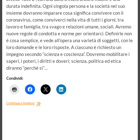
durata indefinita. Ogni singola persona e la società nel suo
insieme dovranno imparare cosa significa convivere con il
coronavirus, come conviverci nella vita di tutti i giorni, tra
lavoro e famiglia, tra svago e relazioni umane, sociali. Avremo
nuove regole di condotta e norme per orientarci. Definirle non
è cosa semplice, e vede all’opera una varietà di soggetti, con le
loro domande e le loro risposte. A ciascuno è richiesto un
impegno secondo “scienza e coscienza”. Dovremo mobilitare i
saperi, i poteri, i diritti e doveri; scienza, politica ed etica
diranno “perché sì”…
Condividi:
Trappole
Continua a leggere
del
coronavirus.
Le
scelte
pubbliche
tra