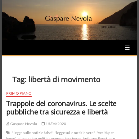
Skip
to
content
Tag:
libertà di movimento
PRIMO PIANO
Trappole del coronavirus. Le scelte
pubbliche tra sicurezza e libertà
Gaspare Nevola
15/04/2020
"legge sulle notizie false"
"legge sulle notizie vere"
"verità per
legge"
alleanza tra politica economia scienza
Anthony Fauci
app