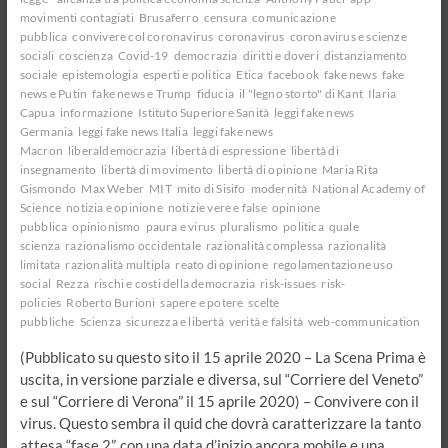
movimenti contagiati
Brusaferro
censura
comunicazione
pubblica
convivere col coronavirus
coronavirus
coronavirus e scienze
sociali
coscienza
Covid-19
democrazia
diritti e doveri
distanziamento
sociale
epistemologia
esperti e politica
Etica
facebook
fake news
fake
news e Putin
fake news e Trump
fiducia
il "legno storto" di Kant
Ilaria
Capua
informazione
Istituto Superiore Sanità
leggi fake news
Germania
leggi fake news Italia
leggi fake news
Macron
liberaldemocrazia
libertà di espressione
libertà di
insegnamento
libertà di movimento
libertà di opinione
Maria Rita
Gismondo
Max Weber
MIT
mito di Sisifo
modernità
National Academy of
Science
notizia e opinione
notizie vere e false
opinione
pubblica
opinionismo
paura e virus
pluralismo
politica
quale
scienza
razionalismo occidentale
razionalità complessa
razionalità
limitata
razionalità multipla
reato di opinione
regolamentazione uso
social
Rezza
rischi e costi della democrazia
risk-issues
risk-
policies
Roberto Burioni
sapere e potere
scelte
pubbliche
Scienza
sicurezza e libertà
verità e falsità
web-communication
(Pubblicato su questo sito il 15 aprile 2020 – La Scena Prima è
uscita, in versione parziale e diversa, sul “Corriere del Veneto”
e sul “Corriere di Verona” il 15 aprile 2020) – Convivere con il
virus. Questo sembra il quid che dovrà caratterizzare la tanto
attesa “fase 2”, con una data d’inizio ancora mobile e una