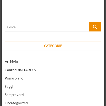
e
l’uomo
“animale
politico”.
Convivenza,
Cerca…
numeri
piccoli
e
grandi,
diritto
CATEGORIE
Archivio
Canzoni dal TARDIS
Primo piano
Saggi
Sempreverdi
Uncategorized