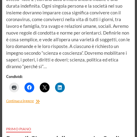
durata indefinita. Ogni singola persona e la società nel suo
insieme dovranno imparare cosa significa convivere con il
coronavirus, come conviverci nella vita di tutti i giorni, tra
lavoro e famiglia, tra svago e relazioni umane, sociali. Avremo
nuove regole di condotta e norme per orientarci. Definirle non
è cosa semplice, e vede all’opera una varietà di soggetti, con le
loro domande e le loro risposte. A ciascuno è richiesto un
impegno secondo “scienza e coscienza”. Dovremo mobilitare i
saperi, i poteri, i diritti e doveri; scienza, politica ed etica
diranno “perché sì”…
Condividi:
Trappole
Continua a leggere
del
coronavirus.
Le
scelte
pubbliche
PRIMO PIANO
tra