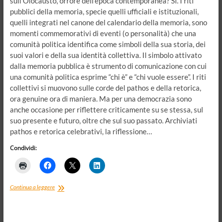
sull’Olocausto, orrore dell’epoca contemporanea? Sì. I riti
pubblici della memoria, specie quelli ufficiali e istituzionali,
quelli integrati nel canone del calendario della memoria, sono
momenti commemorativi di eventi (o personalità) che una
comunità politica identifica come simboli della sua storia, dei
suoi valori e della sua identità collettiva. Il simbolo attivato
dalla memoria pubblica è strumento di comunicazione con cui
una comunità politica esprime “chi è” e “chi vuole essere”. I riti
collettivi si muovono sulle corde del pathos e della retorica,
ora genuine ora di maniera. Ma per una democrazia sono
anche occasione per riflettere criticamente su se stessa, sul
suo presente e futuro, oltre che sul suo passato. Archiviati
pathos e retorica celebrativi, la riflessione…
Condividi:
Dopo
Continua a leggere
il
Giorno
della