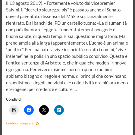
il 13 agosto 2019) – Fortemente voluto dal vicepremier
Salvini, il “decreto sicurezza bis” è passato anche al Senato,
dove il paventato dissenso del M5S è sostanzialmente
rientrato. Dai banchi del PD un cartello tuona: «La disumanità
non può diventare legge!». L’understatement non gode di
buona salute, di questi tempi. E sia: questione migratoria. Ma
prendiamola alla larga (apparentemente). L’uomo è un animale
“politico”. Per sua natura vive in società con altri uomini, “vive
insieme” nella polis, in uno spazio pubblico condiviso. Questa è
l’antica sentenza di Aristotele, che in qualche modo si rinnova
ogni giorno. Per vivere insieme, però, in quanto uomini
abbiamo bisogno di regole e norme, di principi che convincano
e soddisfino i singoli individui e le collettività ora più ora meno
eterogenei per credenze e culture,…
Condividi:
Il
Continua a leggere
puzzle
migratorio