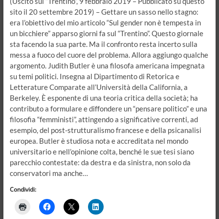
(Uscito sul “Trentino”, 9 febbraio 2019 – Pubblicato su questo
sito il 20 settembre 2019) – Gettare un sasso nello stagno:
era l’obiettivo del mio articolo “Sul gender non è tempesta in
un bicchiere” apparso giorni fa sul “Trentino”. Questo giornale
sta facendo la sua parte. Ma il confronto resta incerto sulla
messa a fuoco del cuore del problema. Allora aggiungo qualche
argomento. Judith Butler è una filosofa americana impegnata
su temi politici. Insegna al Dipartimento di Retorica e
Letterature Comparate all’Università della California, a
Berkeley. È esponente di una teoria critica della società; ha
contributo a formulare e diffondere un “pensare politico” e una
filosofia “femministi”, attingendo a significative correnti, ad
esempio, del post-strutturalismo francese e della psicanalisi
europea. Butler è studiosa nota e accreditata nel mondo
universitario e nell’opinione colta, benché le sue tesi siano
parecchio contestate: da destra e da sinistra, non solo da
conservatori ma anche…
Condividi: