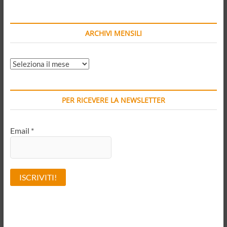
ARCHIVI MENSILI
ARCHIVI
MENSILI
PER RICEVERE LA NEWSLETTER
Email
*
A
l
t