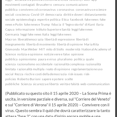
movimenti contagiati
Brusaferro
censura
comunicazione
pubblica
convivere col coronavirus
coronavirus
coronavirus e scienze
sociali
coscienza
Covid-19
democrazia
diritti e doveri
distanziamento
sociale
epistemologia
esperti e politica
Etica
facebook
fake news
fake
news e Putin
fake news e Trump
fiducia
il "legno storto" di Kant
Ilaria
Capua
informazione
Istituto Superiore Sanità
leggi fake news
Germania
leggi fake news Italia
leggi fake news
Macron
liberaldemocrazia
libertà di espressione
libertà di
insegnamento
libertà di movimento
libertà di opinione
Maria Rita
Gismondo
Max Weber
MIT
mito di Sisifo
modernità
National Academy of
Science
notizia e opinione
notizie vere e false
opinione
pubblica
opinionismo
paura e virus
pluralismo
politica
quale
scienza
razionalismo occidentale
razionalità complessa
razionalità
limitata
razionalità multipla
reato di opinione
regolamentazione uso
social
Rezza
rischi e costi della democrazia
risk-issues
risk-
policies
Roberto Burioni
sapere e potere
scelte
pubbliche
Scienza
sicurezza e libertà
verità e falsità
web-communication
(Pubblicato su questo sito il 15 aprile 2020 – La Scena Prima è
uscita, in versione parziale e diversa, sul “Corriere del Veneto”
e sul “Corriere di Verona” il 15 aprile 2020) – Convivere con il
virus. Questo sembra il quid che dovrà caratterizzare la tanto
attesa “fase 2”, con una data d’inizio ancora mobile e una