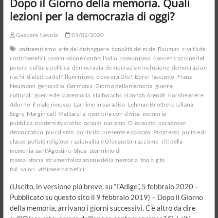
Dopo il Giorno della memoria. Quali
sicurezza
e
lezioni per la democrazia di oggi?
libertà
Gaspare Nevola
09/02/2020
antisemitismo
arte del distinguere
banalità del male
Bauman
civiltà dei
costi/benefici
commissione contro l'odio
comunismo
concentrazione del
potere
cultura politica
democrazia
democrazia e inclusione
democrazia e
rischi
dialettica dell'illuminismo
dove era Dio?
Ebrei
fascismo
Franz
Neumann
genocidio
Germania
Giorno della memoria
guerre
culturali
guerre della memoria
Halbwachs
Hannah Arendt
Horkheimer e
Adorno
il male rimosso
Lacrime in paradiso
Lehman Brothers
Liliana
Segre
Margin call
Mattarella
memoria con-divisa
memoria
pubblica
modernity and holocaust
nazismo
Olocausto
paradosso
democratico
pluralismo
politicità
presente e passato
Progresso
pulizie di
classe
pulizie religiose
razionalità e Olocausto
razzismo
riti della
memoria
sant'Agostino
Shoa
sterminio di
massa
storia
strumentalizzazione della memoria
too big to
fail
valori
vittime e carnefici
(Uscito, in versione più breve, su “l’Adige”, 5 febbraio 2020 –
Pubblicato su questo sito il 9 febbraio 2019) – Dopo il Giorno
della memoria, arrivano i giorni successivi. C’è altro da dire