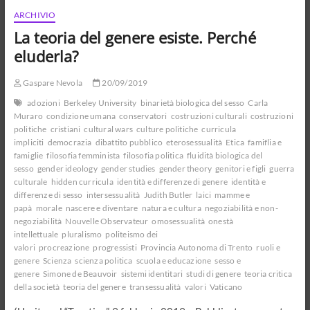
memoria.
Quali
ARCHIVIO
lezioni
La teoria del genere esiste. Perché
per
la
eluderla?
democrazia
di
Gaspare Nevola
20/09/2019
oggi?
adozioni
Berkeley University
binarietà biologica del sesso
Carla
Muraro
condizione umana
conservatori
costruzioni culturali
costruzioni
politiche
cristiani
cultural wars
culture politiche
curricula
impliciti
democrazia
dibattito pubblico
eterosessualità
Etica
famiflia e
famiglie
filosofia femminista
filosofia politica
fluidità biologica del
sesso
gender ideology
gender studies
gender theory
genitori e figli
guerra
culturale
hidden curricula
identità e differenze di genere
identità e
differenze di sesso
intersessualità
Judith Butler
laici
mamme e
papà
morale
nascere e diventare
natura e cultura
negoziabilità e non-
negoziabilità
Nouvelle Observateur
omosessualità
onestà
intellettuale
pluralismo
politeismo dei
valori
procreazione
progressisti
Provincia Autonoma di Trento
ruoli e
genere
Scienza
scienza politica
scuola e educazione
sesso e
genere
Simone de Beauvoir
sistemi identitari
studi di genere
teoria critica
della società
teoria del genere
transessualità
valori
Vaticano