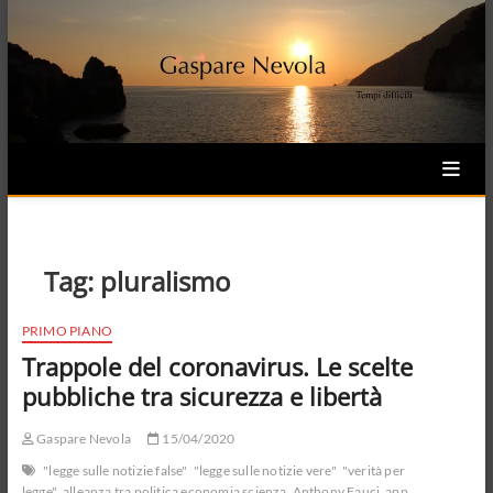
Skip
to
content
Tag:
pluralismo
PRIMO PIANO
Trappole del coronavirus. Le scelte
pubbliche tra sicurezza e libertà
Gaspare Nevola
15/04/2020
"legge sulle notizie false"
"legge sulle notizie vere"
"verità per
legge"
alleanza tra politica economia scienza
Anthony Fauci
app