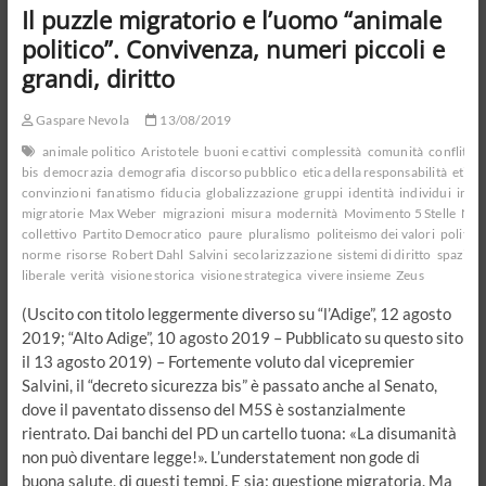
capitano
Il puzzle migratorio e l’uomo “animale
politico”. Convivenza, numeri piccoli e
grandi, diritto
Gaspare Nevola
13/08/2019
animale politico
Aristotele
buoni e cattivi
complessità
comunità
conflitto
bis
democrazia
demografia
discorso pubblico
etica della responsabilità
etica 
convinzioni
fanatismo
fiducia
globalizzazione
gruppi
identità
individui
inte
migratorie
Max Weber
migrazioni
misura
modernità
Movimento 5 Stelle
Nie
collettivo
Partito Democratico
paure
pluralismo
politeismo dei valori
politica
norme
risorse
Robert Dahl
Salvini
secolarizzazione
sistemi di diritto
spazio
s
liberale
verità
visione storica
visione strategica
vivere insieme
Zeus
(Uscito con titolo leggermente diverso su “l’Adige”, 12 agosto
2019; “Alto Adige”, 10 agosto 2019 – Pubblicato su questo sito
il 13 agosto 2019) – Fortemente voluto dal vicepremier
Salvini, il “decreto sicurezza bis” è passato anche al Senato,
dove il paventato dissenso del M5S è sostanzialmente
rientrato. Dai banchi del PD un cartello tuona: «La disumanità
non può diventare legge!». L’understatement non gode di
buona salute, di questi tempi. E sia: questione migratoria. Ma