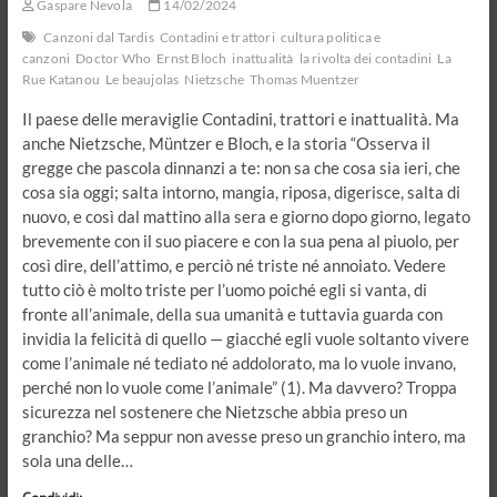
Gaspare Nevola
14/02/2024
Canzoni dal Tardis
Contadini e trattori
cultura politica e
canzoni
Doctor Who
Ernst Bloch
inattualità
la rivolta dei contadini
La
Rue Katanou
Le beaujolas
Nietzsche
Thomas Muentzer
Il paese delle meraviglie Contadini, trattori e inattualità. Ma
anche Nietzsche, Müntzer e Bloch, e la storia “Osserva il
gregge che pascola dinnanzi a te: non sa che cosa sia ieri, che
cosa sia oggi; salta intorno, mangia, riposa, digerisce, salta di
nuovo, e così dal mattino alla sera e giorno dopo giorno, legato
brevemente con il suo piacere e con la sua pena al piuolo, per
così dire, dell’attimo, e perciò né triste né annoiato. Vedere
tutto ciò è molto triste per l’uomo poiché egli si vanta, di
fronte all’animale, della sua umanità e tuttavia guarda con
invidia la felicità di quello — giacché egli vuole soltanto vivere
come l’animale né tediato né addolorato, ma lo vuole invano,
perché non lo vuole come l’animale” (1). Ma davvero? Troppa
sicurezza nel sostenere che Nietzsche abbia preso un
granchio? Ma seppur non avesse preso un granchio intero, ma
sola una delle…