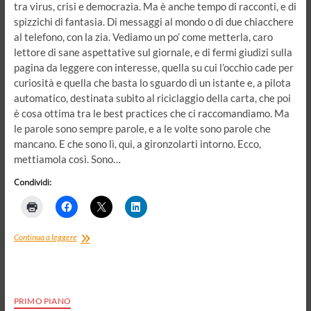
tra virus, crisi e democrazia. Ma è anche tempo di racconti, e di
spizzichi di fantasia. Di messaggi al mondo o di due chiacchere
al telefono, con la zia. Vediamo un po’ come metterla, caro
lettore di sane aspettative sul giornale, e di fermi giudizi sulla
pagina da leggere con interesse, quella su cui l’occhio cade per
curiosità e quella che basta lo sguardo di un istante e, a pilota
automatico, destinata subito al riciclaggio della carta, che poi
è cosa ottima tra le best practices che ci raccomandiamo. Ma
le parole sono sempre parole, e a le volte sono parole che
mancano. E che sono lì, qui, a gironzolarti intorno. Ecco,
mettiamola così. Sono…
Condividi:
Prima
Continua a leggere
del
naufragio.
O
del
vecchio
PRIMO PIANO