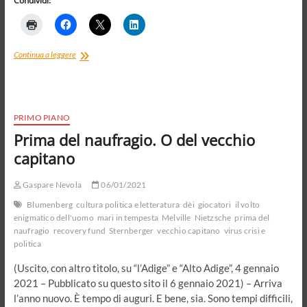
Condividi:
Contadini,
Continua a leggere
trattori
e
inattualità.Ma
anche
Nietzsche,
PRIMO PIANO
Müntzer
Prima del naufragio. O del vecchio
e
Bloch,
capitano
e
la
Gaspare Nevola
06/01/2021
storia
Blumenberg
cultura politica e letteratura
dèi
giocatori
il volto
enigmatico dell'uomo
mari in tempesta
Melville
Nietzsche
prima del
naufragio
recovery fund
Sternberger
vecchio capitano
virus crisi e
politica
(Uscito, con altro titolo, su “l’Adige” e “Alto Adige”, 4 gennaio
2021 – Pubblicato su questo sito il 6 gennaio 2021) – Arriva
l’anno nuovo. È tempo di auguri. E bene, sia. Sono tempi difficili,