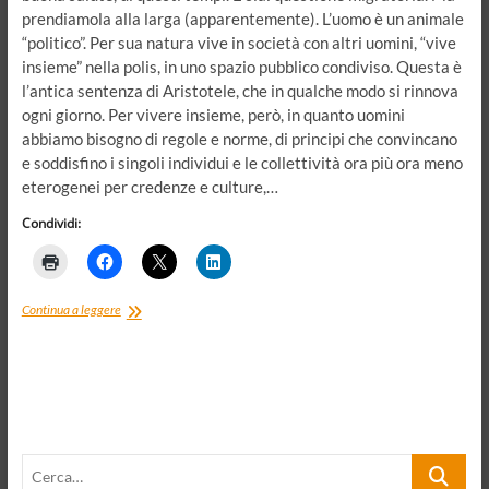
prendiamola alla larga (apparentemente). L’uomo è un animale
“politico”. Per sua natura vive in società con altri uomini, “vive
insieme” nella polis, in uno spazio pubblico condiviso. Questa è
l’antica sentenza di Aristotele, che in qualche modo si rinnova
ogni giorno. Per vivere insieme, però, in quanto uomini
abbiamo bisogno di regole e norme, di principi che convincano
e soddisfino i singoli individui e le collettività ora più ora meno
eterogenei per credenze e culture,…
Condividi:
Il
Continua a leggere
puzzle
migratorio
e
l’uomo
“animale
politico”.
Convivenza,
Cerca…
numeri
piccoli