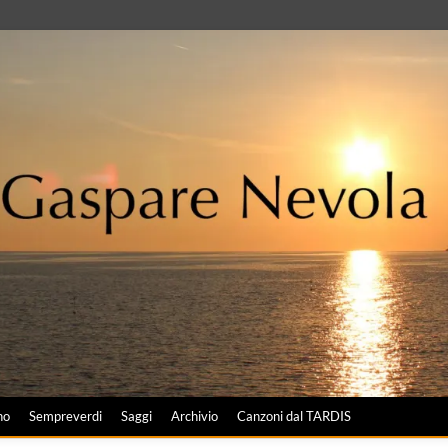
no
Sempreverdi
Saggi
Archivio
Canzoni dal TARDIS