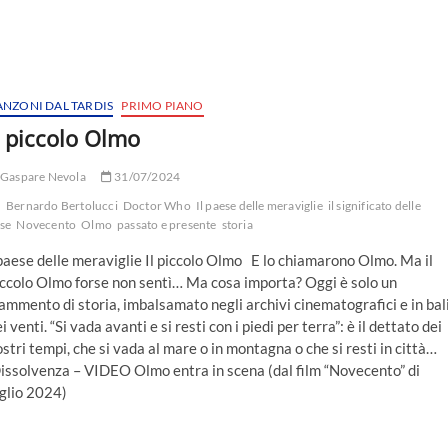
ANZONI DAL TARDIS
PRIMO PIANO
l piccolo Olmo
Gaspare Nevola
31/07/2024
Bernardo Bertolucci
Doctor Who
Il paese delle meraviglie
il significato delle
se
Novecento
Olmo
passato e presente
storia
paese delle meraviglie Il piccolo Olmo E lo chiamarono Olmo. Ma il
iccolo Olmo forse non sentì… Ma cosa importa? Oggi è solo un
ammento di storia, imbalsamato negli archivi cinematografici e in bal
i venti. “Si vada avanti e si resti con i piedi per terra”: è il dettato dei
stri tempi, che si vada al mare o in montagna o che si resti in città…
issolvenza – VIDEO Olmo entra in scena (dal film “Novecento” di
uglio 2024)