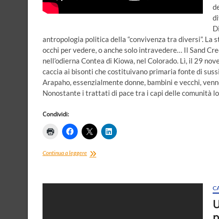
de
di
Di
antropologia politica della “convivenza tra diversi”. La 
occhi per vedere, o anche solo intravedere… Il Sand Cre
nell’odierna Contea di Kiowa, nel Colorado. Lì, il 29 no
caccia ai bisonti che costituivano primaria fonte di su
Arapaho, essenzialmente donne, bambini e vecchi, vennero
Nonostante i trattati di pace tra i capi delle comunità l
Condividi:
La
Continua a leggere
storia,
magister
vitae
che
C
dorme
U
nel
p
fondo