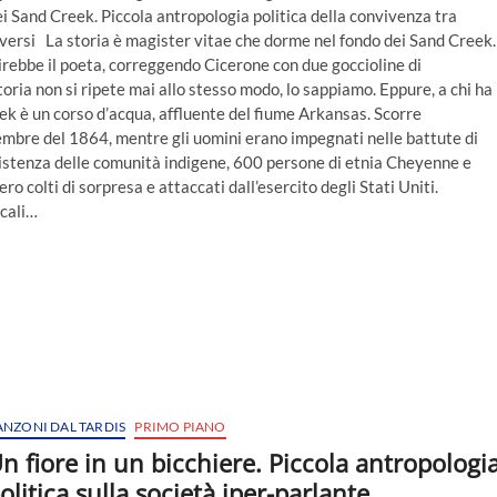
i Sand Creek. Piccola antropologia politica della convivenza tra
versi La storia è magister vitae che dorme nel fondo dei Sand Creek.
rebbe il poeta, correggendo Cicerone con due goccioline di
storia non si ripete mai allo stesso modo, lo sappiamo. Eppure, a chi ha
ek è un corso d’acqua, affluente del fiume Arkansas. Scorre
vembre del 1864, mentre gli uomini erano impegnati nelle battute di
ssistenza delle comunità indigene, 600 persone di etnia Cheyenne e
 colti di sorpresa e attaccati dall’esercito degli Stati Uniti.
ocali…
ANZONI DAL TARDIS
PRIMO PIANO
n fiore in un bicchiere. Piccola antropologi
olitica sulla società iper-parlante