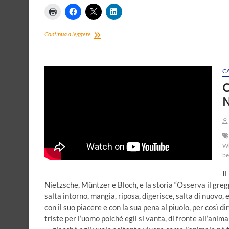
Il
Continua a leggere
piccolo
Olmo
C
C
N
W
be
Il
Nietzsche, Müntzer e Bloch, e la storia “Osserva il gregg
salta intorno, mangia, riposa, digerisce, salta di nuovo,
con il suo piacere e con la sua pena al piuolo, per così di
triste per l’uomo poiché egli si vanta, di fronte all’anima