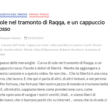
ANZONI DAL TARDIS
PRIMO PIANO
ole nel tramonto di Raqqa, e un cappuccio
osso
Gaspare Nevola
23/03/2023
Canzoni del Tardis
Cappuccio rosso
cultura politica e canzoni
Curdi
Doctor
ho
favole e dolori
libertà
lotta di liberazione
Roberto Vecchioni
tramonto di
aqqa
 paese delle meraviglie Curva di sole nel tramonto di Raqqa, e un
ppuccio rosso. Favole e dolori di libertà Niente da aggiungere a
esta canzone e a questo video. Se non che… Che la libertà è una cosa
ria, che lacera. E che qui si parla di altri, di altri lontani, a noi persino
. Per fortuna, che fortuna! Nel nostro pezzo di mondo la troviamo bella
li. E, oltretutto, sappiamo bene come prendercene cura, come
e sporcano di sangue i nostri vestiti, lindi… e siamo liberi di
dei nuovi, che ci bastano pochi clic su internet… senza che la strada ci