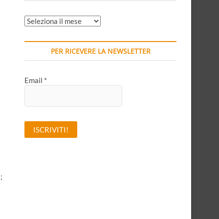
ARCHIVI
MENSILI
PER RICEVERE LA NEWSLETTER
Email
*
A
l
;
t
e
r
n