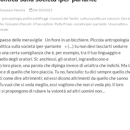
Gaspare Nevola
04/10/2023
antropologia politica dell'oggi
Canzoni del Tardis
cultura politica e canzoni
Doct
ho
Giovanni Pascoli
il Fanciullino
Patty Pravo
società iper-parlante
Una mattina
estate
 paese delle meraviglie Un fiore in un bicchiere. Piccola antropologia
litica sulla società iper-parlante « (…) tu non devi lasciarti sedurre
 una certa somiglianza che è, per esempio, tra il tuo linguaggio e
ello degli oratori. Sì: anch’essi, gli oratori, ingrandiscono e
 loro piace, una parola che dipinga invece di un’altra che indichi. Ma l
e di quello che loro piaccia. Tu no, fanciullo: tu dici sempre quello ch
ti come dire altrimenti; ed essi dicono altrimenti da quello che sanno
 Tu vuoi che si veda meglio, essi vogliono che non si veda più. Il loro
he si propongono di rubare la volontà ad altri uomini non…