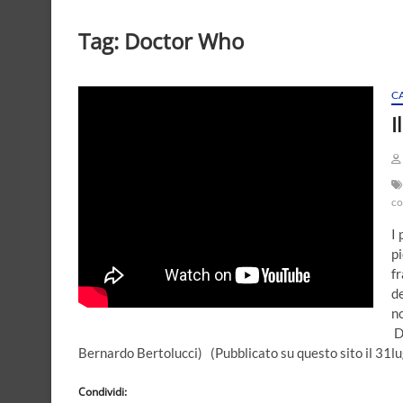
Tag:
Doctor Who
C
I
co
I 
p
fr
de
no
D
Bernardo Bertolucci) (Pubblicato su questo sito il 31l
Condividi: