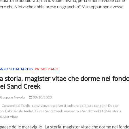
tediato né addolorato, ma lo vuole invano, perché non lo vuole come
enere che Nietzsche abbia preso un granchio? Ma seppur non avesse
ANZONI DAL TARDIS
PRIMO PIANO
a storia, magister vitae che dorme nel fond
ei Sand Creek
Gaspare Nevola
08/10/2023
Canzoni dal Tardis
convivenza tra diversi
cultura politica e canzoni
Doctor
ho
Fabrizio de André
Fiume Sand Creek
massacro a Sand Creek (1864)
storia
gister vitae
 paese delle meraviglie La storia, magister vitae che dorme nel fond