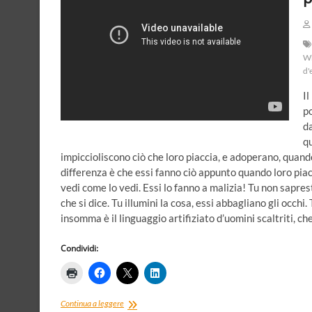
dei
Sand
Creek
W
d'
Il
po
da
qu
impiccioliscono ciò che loro piaccia, e adoperano, quando
differenza è che essi fanno ciò appunto quando loro piace 
vedi come lo vedi. Essi lo fanno a malizia! Tu non sapres
che si dice. Tu illumini la cosa, essi abbagliano gli occhi.
insomma è il linguaggio artifiziato d’uomini scaltriti, c
Condividi:
Un
Continua a leggere