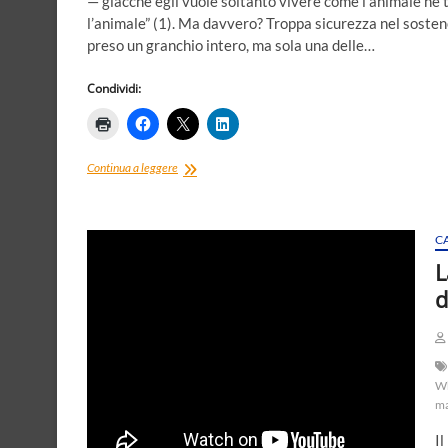
— giacché egli vuole soltanto vivere come l’animale né 
l’animale” (1). Ma davvero? Troppa sicurezza nel sost
preso un granchio intero, ma sola una delle…
Condividi:
Contadini,
Continua a leggere
trattori
e
inattualità.Ma
anche
C
Nietzsche,
L
Müntzer
d
e
Bloch,
e
la
storia
W
ma
Il