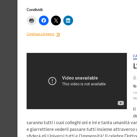
Condividi:
Sole
Continua a leggere
nel
tramonto
di
Raqqa,
C
e
L
un
cappuccio
rosso
ca
Ve
Il
de
saranno tutti i suoi colleghi oni e ini e tanta umanità var
e giarrettiere vederli passare tutti insieme attraverso
sfiderà gli Universi tutti e l’Immensità! Il celebre Dotto