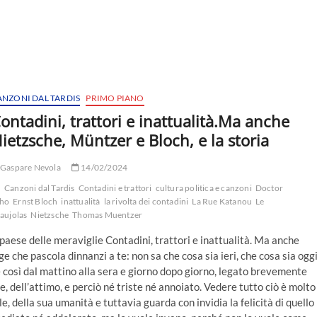
ANZONI DAL TARDIS
PRIMO PIANO
ontadini, trattori e inattualità.Ma anche
ietzsche, Müntzer e Bloch, e la storia
Gaspare Nevola
14/02/2024
Canzoni dal Tardis
Contadini e trattori
cultura politica e canzoni
Doctor
ho
Ernst Bloch
inattualità
la rivolta dei contadini
La Rue Katanou
Le
aujolas
Nietzsche
Thomas Muentzer
 paese delle meraviglie Contadini, trattori e inattualità. Ma anche
e che pascola dinnanzi a te: non sa che cosa sia ieri, che cosa sia oggi
 e così dal mattino alla sera e giorno dopo giorno, legato brevemente
re, dell’attimo, e perciò né triste né annoiato. Vedere tutto ciò è molto
le, della sua umanità e tuttavia guarda con invidia la felicità di quello