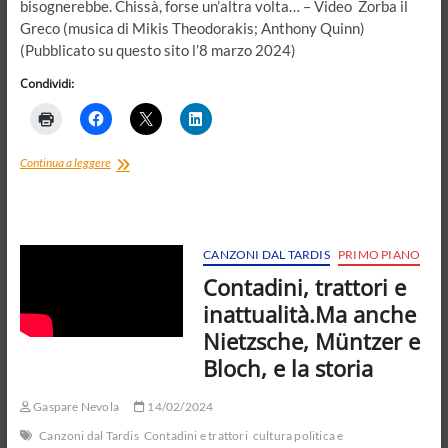
bisognerebbe. Chissà, forse un’altra volta… – Video Zorba il
Greco (musica di Mikis Theodorakis; Anthony Quinn)
(Pubblicato su questo sito l’8 marzo 2024)
Condividi:
Zorba
Continua a leggere
il
Greco
davanti
alla
catastrofe
CANZONI DAL TARDIS
PRIMO PIANO
Contadini, trattori e
inattualità.Ma anche
Nietzsche, Müntzer e
Bloch, e la storia
Gaspare Nevola
14/02/2024
Canzoni dal Tardis
Contadini e trattori
cultura politica e