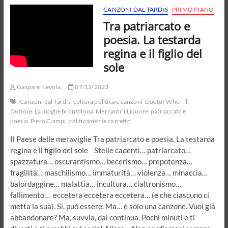
sguardo
CANZONI DAL TARDIS
PRIMO PIANO
di
Tra patriarcato e
Dostoevskij
poesia. La testarda
regina e il figlio del
sole
Gaspare Nevola
07/12/2023
Canzoni dal Tardis
cultura politica e canzoni
Doctor Who - il
Dottore
La moglie brontolona
Mercanti li Liquore
patriarcato e
poesia
Piero Ciampi
politicamente corretto
Il Paese delle meraviglie Tra patriarcato e poesia. La testarda
regina e il figlio del sole Stelle cadenti… patriarcato…
spazzatura… oscurantismo… becerismo… prepotenza…
fragilità… maschilismo… immaturità… violenza… minaccia…
balordaggine… malattia… incultura… cialtronismo…
fallimento… eccetera eccetera eccetera… (e che ciascuno ci
metta la sua). Sì, può essere. Ma… è solo una canzone. Vuoi già
abbandonare? Ma, suvvia, dai continua. Pochi minuti e ti