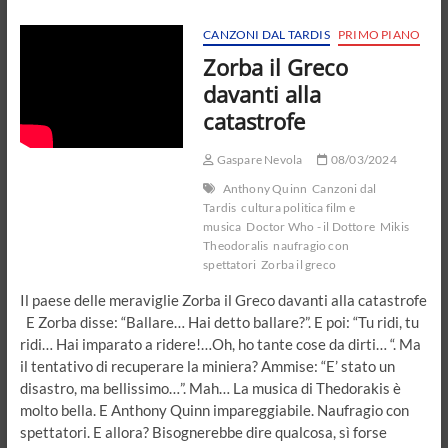
con
spettatore
CANZONI DAL TARDIS
PRIMO PIANO
Zorba il Greco
davanti alla
catastrofe
Gaspare Nevola
08/03/2024
Anthony Quinn
Canzoni dal
Tardis
cultura politica film e
musica
Doctor Who - il Dottore
Mikis
Theodoralis
naufragio con
spettatori
Zorba il greco
Il paese delle meraviglie Zorba il Greco davanti alla catastrofe
E Zorba disse: “Ballare… Hai detto ballare?”. E poi: “Tu ridi, tu
ridi… Hai imparato a ridere!…Oh, ho tante cose da dirti… “. Ma
il tentativo di recuperare la miniera? Ammise: “E’ stato un
disastro, ma bellissimo…”. Mah… La musica di Thedorakis è
molto bella. E Anthony Quinn impareggiabile. Naufragio con
spettatori. E allora? Bisognerebbe dire qualcosa, sì forse