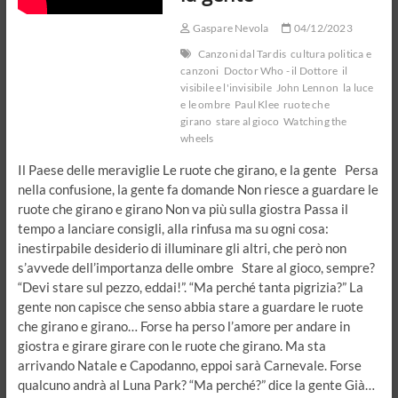
figlio
del
Gaspare Nevola
04/12/2023
sole
Canzoni dal Tardis
cultura politica e
canzoni
Doctor Who - il Dottore
il
visibile e l'invisibile
John Lennon
la luce
e le ombre
Paul Klee
ruote che
girano
stare al gioco
Watching the
wheels
Il Paese delle meraviglie Le ruote che girano, e la gente Persa
nella confusione, la gente fa domande Non riesce a guardare le
ruote che girano e girano Non va più sulla giostra Passa il
tempo a lanciare consigli, alla rinfusa ma su ogni cosa:
inestirpabile desiderio di illuminare gli altri, che però non
s’avvede dell’importanza delle ombre Stare al gioco, sempre?
“Devi stare sul pezzo, eddai!”. “Ma perché tanta pigrizia?” La
gente non capisce che senso abbia stare a guardare le ruote
che girano e girano… Forse ha perso l’amore per andare in
giostra e girare girare con le ruote che girano. Ma sta
arrivando Natale e Capodanno, eppoi sarà Carnevale. Forse
qualcuno andrà al Luna Park? “Ma perché?” dice la gente Già…