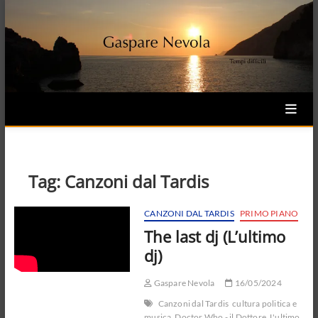
Skip
to
content
Tag:
Canzoni dal Tardis
CANZONI DAL TARDIS
PRIMO PIANO
The last dj (L’ultimo
dj)
Gaspare Nevola
16/05/2024
Canzoni dal Tardis
cultura politica e
musica
Doctor Who - il Dottore
L'ultimo