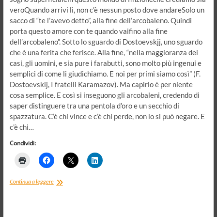
veroQuando arrivi lì, non c’è nessun posto dove andareSolo un
sacco di “te l’avevo detto”, alla fine dell’arcobaleno. Quindi
porta questo amore con te quando vaifino alla fine
dell’arcobaleno”. Sotto lo sguardo di Dostoevskjj, uno sguardo
che è una ferita che ferisce. Alla fine, “nella maggioranza dei
casi, gli uomini, e sia pure i farabutti, sono molto più ingenui e
semplici di come li giudichiamo. E noi per primi siamo così” (F.
Dostoevskij, I fratelli Karamazov). Ma capirlo è per niente
cosa semplice. E così si inseguono gli arcobaleni, credendo di
saper distinguere tra una pentola d’oro e un secchio di
spazzatura. C’è chi vince e c’è chi perde, non lo si può negare. E
c’è chi…
Condividi:
Inseguendo
Continua a leggere
gli
arcobaleni,
sotto
lo