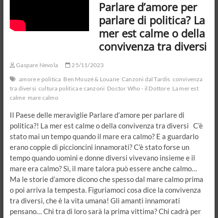
Parlare d’amore per
parlare di politica? La
mer est calme o della
convivenza tra diversi
Gaspare Nevola
25/11/2023
amore e politica
Ben Mouzé & Louane
Canzoni dal Tardis
convivenza
tra diversi
cultura politica e canzoni
Doctor Who - il Dottore
La mer est
calme
mare calmo
Il Paese delle meraviglie Parlare d’amore per parlare di
politica?! La mer est calme o della convivenza tra diversi C’è
stato mai un tempo quando il mare era calmo? E a guardarlo
erano coppie di piccioncini innamorati? C’è stato forse un
tempo quando uomini e donne diversi vivevano insieme e il
mare era calmo? Sì, il mare talora può essere anche calmo…
Ma le storie d’amore dicono che spesso dal mare calmo prima
o poi arriva la tempesta. Figuriamoci cosa dice la convivenza
tra diversi, che è la vita umana! Gli amanti innamorati
pensano… Chi tra di loro sarà la prima vittima? Chi cadrà per