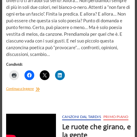
diverti o ti arrabbi sul serio! Allora… Non perdiamoci sempre
di più in soli due colori, nel bianco-o-nero. Attenti a “non fare di
ogni erba un fascio”. Finita la predica. E allora? E allora… Non
può essere che questa sia solo poesia? Punto di domanda e
punto fermo. Certo, può piacere o meno… Ma è solo poesia
vestita di melos, da canzone. Prendiamola per quel che è. E
ciascuno vada con i suoi gusti. E nel suo piccolo questa
canzoncina poetica può “provocare”… confronti, opinioni,
discussioni, scambio…
Condividi:
Tra
Continua a leggere
patriarcato
e
poesia.
La
testarda
CANZONI DAL TARDIS
PRIMO PIANO
regina
Le ruote che girano, e
e
il
la gente