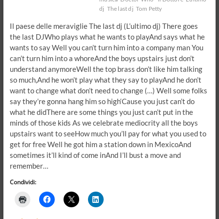
dj
The last dj
Tom Petty
Il paese delle meraviglie The last dj (L’ultimo dj) There goes
the last DJWho plays what he wants to playAnd says what he
wants to say Well you can’t turn him into a company man You
can’t turn him into a whoreAnd the boys upstairs just don’t
understand anymoreWell the top brass don’t like him talking
so much,And he won’t play what they say to playAnd he don’t
want to change what don’t need to change (…) Well some folks
say they’re gonna hang him so high‘Cause you just can’t do
what he didThere are some things you just can’t put in the
minds of those kids As we celebrate mediocrity all the boys
upstairs want to seeHow much you’ll pay for what you used to
get for free Well he got him a station down in MexicoAnd
sometimes it’ll kind of come inAnd I’ll bust a move and
remember…
Condividi: