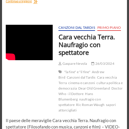
The
Continua a leggere
last
dj
(L’ultimo
dj)
CANZONI DAL TARDIS
PRIMO PIANO
Cara vecchia Terra.
Naufragio con
spettatore
Gaspare Nevola
26/03/2024
"la fine" e "il fine"
Andrew
Bird
Canzoni dal Tardis
Cara vecchia
Terra
cinema e canzoni
cultura politica e
democrazia
Dear Old Greenland
Doctor
Who - il Dottore
Hans
Blumenberg
naufragio con
spettatore
Ric Roman Waugh
sapori
attorcigliati
Il paese delle meraviglie Cara vecchia Terra. Naufragio con
spettatore (Filosofando con musica, canzoni e film) – VIDEO-