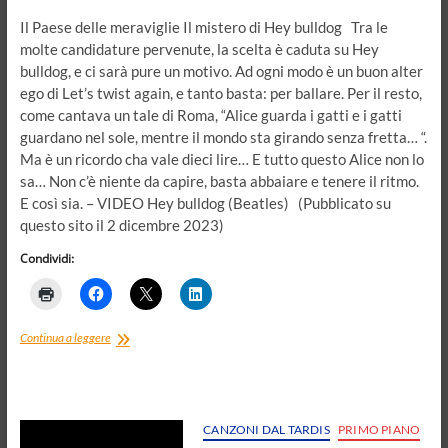
Il Paese delle meraviglie Il mistero di Hey bulldog Tra le
molte candidature pervenute, la scelta è caduta su Hey
bulldog, e ci sarà pure un motivo. Ad ogni modo è un buon alter
ego di Let’s twist again, e tanto basta: per ballare. Per il resto,
come cantava un tale di Roma, “Alice guarda i gatti e i gatti
guardano nel sole, mentre il mondo sta girando senza fretta… “.
Ma è un ricordo cha vale dieci lire… E tutto questo Alice non lo
sa… Non c’è niente da capire, basta abbaiare e tenere il ritmo.
E così sia. – VIDEO Hey bulldog (Beatles) (Pubblicato su
questo sito il 2 dicembre 2023)
Condividi:
Il
Continua a leggere
mistero
di
Hey
bulldog
CANZONI DAL TARDIS
PRIMO PIANO