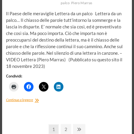
palco
Piero Marras
diversi
Il Paese delle meraviglie Lettera da un palco Lettera da un
palco… Il chiasso delle parole tutt’intorno la sommerge e la
lascia in disparte. E’ normale che sia così, ed è preventivato
che così sia. Ma poco importa. Ciò che importa non è
preoccuparsi del destino della lettera, ma è il chiasso delle
parole e che la riflessione continui il suo cammino. Anche sul
chiasso delle parole. Nel silenzio di una lettera in canzone. –
VIDEO Lettera (Piero Marras) (Pubblicato su questo sito il
18 novembre 2023)
Condividi:
Lettera
Continua a leggere
da
un
palco
Paginazione
Page
Page
Next
1
2