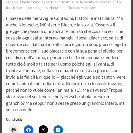
canzoni
Doctor Who
Ernst Bloch
inattualità
la rivolta dei contadini
La
Rue Katanou
Le beaujolas
Nietzsche
Thomas Muentzer
Il paese delle meraviglie Contadini, trattori e inattualità. Ma
anche Nietzsche, Müntzer e Bloch, e la storia “Osserva il
gregge che pascola dinnanzi a te: non sa che cosa sia ieri, che
cosa sia oggi; salta intorno, mangia, riposa, digerisce, salta di
nuovo, e così dal mattino alla sera e giorno dopo giorno, legato
brevemente con il suo piacere e con la sua pena al piuolo, per
così dire, dell’attimo, e perciò né triste né annoiato. Vedere
tutto ciò è molto triste per l’uomo poiché egli si vanta, di
fronte all’animale, della sua umanità e tuttavia guarda con
invidia la felicità di quello — giacché egli vuole soltanto vivere
come l’animale né tediato né addolorato, ma lo vuole invano,
perché non lo vuole come l’animale” (1). Ma davvero? Troppa
sicurezza nel sostenere che Nietzsche abbia preso un
granchio? Ma seppur non avesse preso un granchio intero, ma
sola una delle…
Condividi: