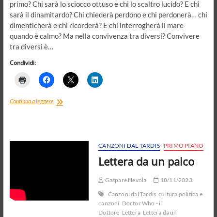
primo? Chi sarà lo sciocco ottuso e chi lo scaltro lucido? E chi
sarà il dinamitardo? Chi chiederà perdono e chi perdonerà… chi
dimenticherà e chi ricorderà? E chi interrogherà il mare
quando è calmo? Ma nella convivenza tra diversi? Convivere
tra diversi è…
Condividi:
Parlare
Continua a leggere
d’amore
per
parlare
di
politica?
CANZONI DAL TARDIS
PRIMO PIANO
La
Lettera da un palco
mer
est
calme
Gaspare Nevola
18/11/2023
o
Canzoni dal Tardis
cultura politica e
della
canzoni
Doctor Who - il
convivenza
Dottore
Lettera
Lettera da un
tra