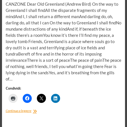
CANZONE Dear Old Greenland (Andrew Bird) On the way to
Greenland I shall findAll the disparate fragments of my
mindAnd I, I shall return a different manAnd darling do, oh,
darling do, all that I can On the way to Greenland I shall findNo
mundane distractions of any kindAnd if, if beneath the ice
fields there’s a roomYou know it’s there I’ll find my peace, a
lovely tomb Friends, Greenland is a place where souls go to
dry outIt is a vast and terrifying place of ice fields and
tundraBereft of fire and in the horror of its imposing
irrelevanceThere is a sort of peaceThe peace of painThe peace
of nothing, well friends, I tell you whatI’m going there Fear is
lying dying in the sandsYes, and it’s breathing from the gills
of…
Condividi:
Cara
Continua a leggere
vecchia
Terra.
Naufragio