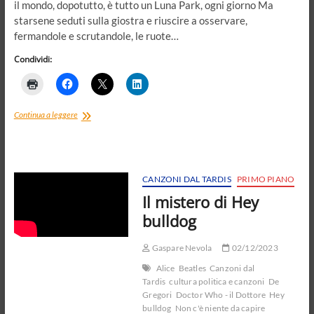
il mondo, dopotutto, è tutto un Luna Park, ogni giorno Ma
starsene seduti sulla giostra e riuscire a osservare,
fermandole e scrutandole, le ruote…
Condividi:
Le
Continua a leggere
ruote
che
girano,
e
la
CANZONI DAL TARDIS
PRIMO PIANO
gente
Il mistero di Hey
bulldog
Gaspare Nevola
02/12/2023
Alice
Beatles
Canzoni dal
Tardis
cultura politica e canzoni
De
Gregori
Doctor Who - il Dottore
Hey
bulldog
Non c'è niente da capire