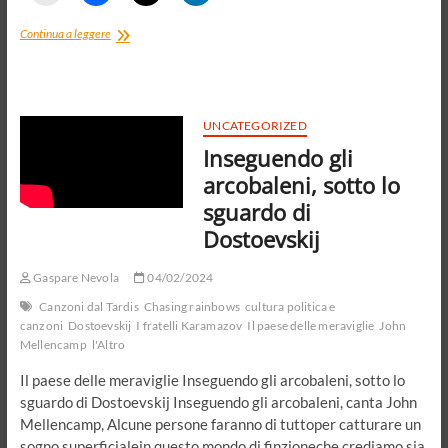
Contadini,
Continua a leggere
trattori
e
inattualità.Ma
anche
Nietzsche,
UNCATEGORIZED
Müntzer
Inseguendo gli
e
Bloch,
arcobaleni, sotto lo
e
sguardo di
la
storia
Dostoevskij
Gaspare Nevola
04/02/2024
Canzoni dal Tardis
Chasing rainbows
cultura politica e
canzoni
Dostoevskij
I fratelli Karamazov
Il paese delle meraviglie
John
Mellencamp
l'Altro
Il paese delle meraviglie Inseguendo gli arcobaleni, sotto lo
sguardo di Dostoevskij Inseguendo gli arcobaleni, canta John
Mellencamp, Alcune persone faranno di tuttoper catturare un
sogno superficialein questo mondo di finzioneche crediamo sia