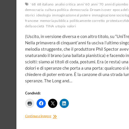
'68
68 italiano
analisi critica
anni '60
anni '70
anni di piombo
democrazia
cultura politica
democrazia
Dream is over
epoca del 
storici
ideologia
immaginazione al potere
immaginazione sociolog
francese
memoria pubblica
politicamente corretto
protesta e sfid
della società
TINA
utopia
valori
(Uscito, in versione diversa e con altro titolo, su “Uni
Nella primavera di cinquant’anni fa usciva l’ultimo sing
melodia struggente, che il produttore Phil Spector avev
snaturando il brano (una ballata pianistica) e facendo 
sciolti: siamo ai titoli di coda, postumi. Era (e resta) 
dolori e di speranze che porta a una porta: qualcuno si 
chiedere di poter entrare. È la canzone di una strada lunga
speranze. The Long and…
Condividi:
Long
Continua a leggere
and
winding