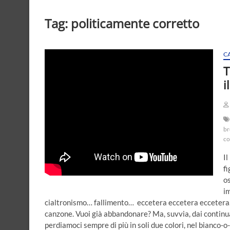
Tag:
politicamente corretto
C
T
i
br
co
Il
fi
o
i
cialtronismo… fallimento… eccetera eccetera eccetera… 
canzone. Vuoi già abbandonare? Ma, suvvia, dai continua. 
perdiamoci sempre di più in soli due colori, nel bianco-o-n