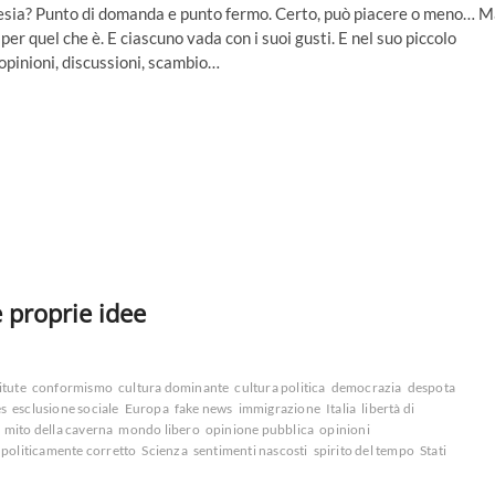
poesia? Punto di domanda e punto fermo. Certo, può piacere o meno… 
er quel che è. E ciascuno vada con i suoi gusti. E nel suo piccolo
opinioni, discussioni, scambio…
 proprie idee
itute
conformismo
cultura dominante
cultura politica
democrazia
despota
es
esclusione sociale
Europa
fake news
immigrazione
Italia
libertà di
mito della caverna
mondo libero
opinione pubblica
opinioni
politicamente corretto
Scienza
sentimenti nascosti
spirito del tempo
Stati