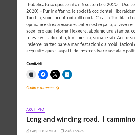
(Pubblicato su questo sito il 6 settembre 2020 – Uscito, i
2020) – Pur in affanno, le società occidentali liberaldemo
Turchia; sono inconfrontabili con la Cina, la Turchia o i
opinione e di espressione. Dalle nostre parti, si vive ne
scegliere quali giornali leggere, abbiamo una stampa, con
televisivi, radio, film, libri, musica, social e siti. Anch
insieme, partecipare a manifestazioni o a mobilitazion
acquisito questi aspetti del nostro vivere sociale e poli
Condividi:
Democrazia
Continua a leggere
e
paura
di
esprimere
ARCHIVIO
le
Long and winding road. Il cammino e
proprie
idee
Gaspare Nevola
20/01/2020