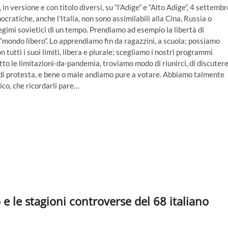
n versione e con titolo diversi, su “l’Adige” e “Alto Adige”, 4 settembr
cratiche, anche l’Italia, non sono assimilabili alla Cina, Russia o
 regimi sovietici di un tempo. Prendiamo ad esempio la libertà di
l “mondo libero”. Lo apprendiamo fin da ragazzini, a scuola; possiamo
 tutti i suoi limiti, libera e plurale; scegliamo i nostri programmi
e sotto le limitazioni-da-pandemia, troviamo modo di riunirci, di discuter
i di protesta, e bene o male andiamo pure a votare. Abbiamo talmente
tico, che ricordarli pare…
 le stagioni controverse del 68 italiano