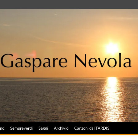
ano
Sempreverdi
Saggi
Archivio
Canzoni dal TARDIS