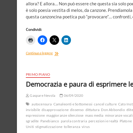
allora? E allora… Non può essere che questa sia solo 
è solo poesia vestita di melos, da canzone. Prendiamola p
questa canzoncina poetica può “provocare”… confronti, 
Condividi:
Tra
Continua a leggere
patriarcato
e
poesia.
La
PRIMO PIANO
testarda
Democrazia e paura di esprimere le
regina
e
Gaspare Nevola
il
06/09/2020
figlio
autocensura
Camaleonti e Sottomessi
cancel culture
Cato Inst
del
invisibile
disapprovazione
dissenso
dittatura
Don Abbondio
élit
sole
espressione
maggioranze silenziose
mass media
minoranze vocali
sgradite
Panebianco
parola contraria
percezioni e realtà
Platone
Uniti
stigmatizzazione
tolleranza
virus