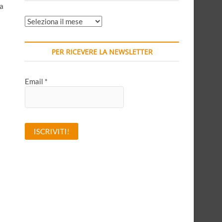
Ma
ARCHIVI
MENSILI
PER RICEVERE LA NEWSLETTER
Email
*
A
l
t
e
r
n