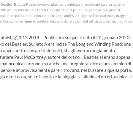
Beatles
Brigate Rosse
civismo adattivo
contestazione studentesca
crisi della
riflusso
eredità del '68
felicità privata
felicità pubblica
generazioni
giudizi
ica
incorporazione
John Lennon
Long and Winding Road
lotta armata
maggio
e
Rostagno
sentimenti politici
Sessantotto
stagioni del 68
stragismo
teoria critica
TrentoMag”, 3.12.2018 – Pubblicato su questo sito il 20 gennaio 2020) 
olo dei Beatles. Sul lato A era incisa The Long and Winding Road: una
a appesantito con archi sinfonici, sbagliando arrangiamento,
infuriare Paul McCartney, autore del brano. I Beatles si erano appena
una malinconica canzone, ma anche una preghiera, dice di un cammino di
è perso e improvvisamente pare ritrovarsi, nel bussare a quella porta,
 e tortuosa, sotto il vento e la pioggia, si allude ad errori, a dolori e