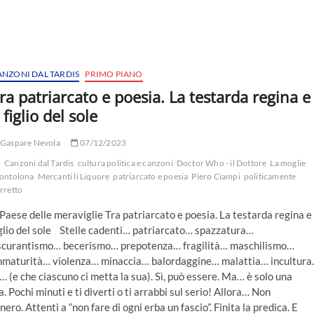
ANZONI DAL TARDIS
PRIMO PIANO
ra patriarcato e poesia. La testarda regina e
l figlio del sole
Gaspare Nevola
07/12/2023
Canzoni dal Tardis
cultura politica e canzoni
Doctor Who - il Dottore
La moglie
ontolona
Mercanti li Liquore
patriarcato e poesia
Piero Ciampi
politicamente
rretto
 Paese delle meraviglie Tra patriarcato e poesia. La testarda regina e 
glio del sole Stelle cadenti… patriarcato… spazzatura…
scurantismo… becerismo… prepotenza… fragilità… maschilismo…
mmaturità… violenza… minaccia… balordaggine… malattia… incultur
(e che ciascuno ci metta la sua). Sì, può essere. Ma… è solo una
Pochi minuti e ti diverti o ti arrabbi sul serio! Allora… Non
ero. Attenti a “non fare di ogni erba un fascio”. Finita la predica. E