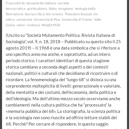
Francoforte
sessantotto italiano
società
tecnocratica
spiritualismo
Stato
stragismo
teologia della
liberazione
teoria critica
terrorismo
Theodore Roszak
Un
ottico
università
Università di Pisa
Università di Trento
Valle
Giulia
valori
violenza
Wright Mills
(Uscito su “Società Mutamento Politica. Rivista Italiana di
Sociologia”, vol. 9, n. 18, 2018 – Pubblicato su questo sito il 25
agosto 2019) – Il 1968 è una data simbolica che si riferisce a
uno specifico anno ma anche, e soprattutto, ad un intero
periodo storico. I caratteri identitari di questa stagione
storica cambiano a seconda degli aspetti o dei contesti
nazionali, politici e culturali che decidiamo di ricostruire o di
ricordare. La fenomenologia del “lungo 68” si disloca su una
sorprendente molteplicità di livelli: generazionale e valoriale,
della mentalità e dei costumi, dell’economia, della politica e
dell’ideologia. Ma dell’ultimo mezzo secolo osserviamo anche
cambiamenti nella cultura politica che ha “processato” la
«memoria pubblica del 68». La storiografia, la scienza politica
e la sociologia non sono riuscite ad offrire letture stabili del
68. Perché? Per cercare di rispondere, in questo saggio