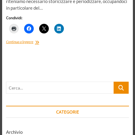
riteniamo necessario storicizzare e periodizzare, occupandoci
in particolare del…
Condividi:
Frammenti
Continua a leggere
di
un
discorso
politico-
culturale.
Il
68
Cerca…
nel
2018,
tra
democrazia
di
CATEGORIE
qualità
e
politica
anti-
Archivio
sistema