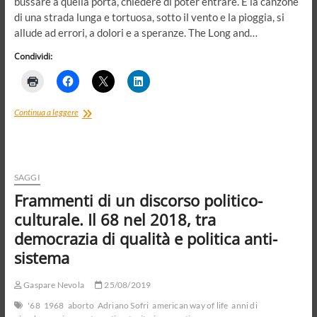
bussare a quella porta, chiedere di poter entrare. È la canzone
di una strada lunga e tortuosa, sotto il vento e la pioggia, si
allude ad errori, a dolori e a speranze. The Long and…
Condividi:
Long
Continua a leggere
and
winding
road.
Il
cammino
SAGGI
e
Frammenti di un discorso politico-
le
stagioni
culturale. Il 68 nel 2018, tra
controverse
democrazia di qualità e politica anti-
del
68
sistema
italiano
Gaspare Nevola
25/08/2019
'68
1968
aborto
Adriano Sofri
american way of life
anni di