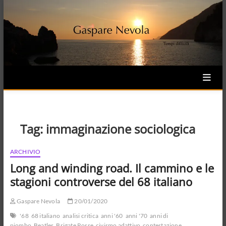
Skip
to
content
Tag:
immaginazione sociologica
ARCHIVIO
Long and winding road. Il cammino e le
stagioni controverse del 68 italiano
Gaspare Nevola
20/01/2020
'68
68 italiano
analisi critica
anni '60
anni '70
anni di
piombo
Beatles
Brigate Rosse
civismo adattivo
contestazione