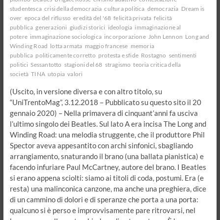
studentesca
crisi della democrazia
cultura politica
democrazia
Dream is
over
epoca del riflusso
eredità del '68
felicità privata
felicità
pubblica
generazioni
giudizi storici
ideologia
immaginazione al
potere
immaginazione sociologica
incorporazione
John Lennon
Long and
Winding Road
lotta armata
maggio francese
memoria
pubblica
politicamente corretto
protesta e sfide
Rostagno
sentimenti
politici
Sessantotto
stagioni del 68
stragismo
teoria critica della
società
TINA
utopia
valori
(Uscito, in versione diversa e con altro titolo, su
“UniTrentoMag”, 3.12.2018 – Pubblicato su questo sito il 20
gennaio 2020) – Nella primavera di cinquant’anni fa usciva
l’ultimo singolo dei Beatles. Sul lato A era incisa The Long and
Winding Road: una melodia struggente, che il produttore Phil
Spector aveva appesantito con archi sinfonici, sbagliando
arrangiamento, snaturando il brano (una ballata pianistica) e
facendo infuriare Paul McCartney, autore del brano. I Beatles
si erano appena sciolti: siamo ai titoli di coda, postumi. Era (e
resta) una malinconica canzone, ma anche una preghiera, dice
di un cammino di dolori e di speranze che porta a una porta:
qualcuno si è perso e improvvisamente pare ritrovarsi, nel