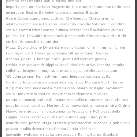
piombo
anni sessanta
anti-autoritarismo
anti-
imperialismo
antifascismo
Augusto del Noce
autorità
autunno caldo
beat
generation
Beatles
Berkeley
boom economico
Brigate
Rosse
Camus
capitalismo
cattolici
Che Guevara
Chiesa
civismo
adattivo
commissario Calabresi
comunità
Concilio Vaticano II
conflitto
sociale
contestazione contro-cultura
cristiani per il socialismo
cultura
politica
DC
De André
democrazia
democrazia disincantata
diritti
diritti
civili
diritti sociali
divorzio
don
Mazzi
Doors
droghe
Dylan
estremismo
fascismo
femminismo
figli dei
fiori
figli di papà
freaks
generazione '68
generazioni
George
Kennan
giovani
Giuseppe Pinelli
guerra del Vietnam
guerra
fredda
Hannah Arendt
hippies
ideali
idealismo attivo
identità
identità
collettive
Imagine
immaginazione sociologica
intellettuali
Italia anni
'60
John Lennon
Kennedy
leninismo
liberaldemocrazia
Lotta
Continua
lotta politica
malessere democratico
Marcuse
Martin Luther
King
marxismo
mass media
materialismo
Mauro Rostagno
movimenti
sociali
movimento operaio
movimento studentesco
musica e
poesia
mutamento culturale
mutamento politico
mutamento sociale
neo-
populismo democratico
Norbert Elias
nuova destra
nuova sinistra
Ordine
Nuovo
oriente
pacifismo
paranoia
partecipazione
PCI
piazza della
Loggia
Piazza Fontana
politica anti-sistema
populismo
post-
materialismo
potere
Praga
protesta
protofaascisti
psichedelia
pubblico e
privato
qualità democratica
Renato Curcio
ribellione
giovanile
rivoluzione
rivoluzione sessuale
Rolling Stones
Scuola di