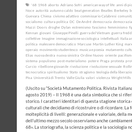
'68
1968
aborto
Adriano Sofri
american way of life
anni di p
Noce
autorità
autunno caldo
beat generation
Beatles
Berkeley
b
Guevara
Chiesa
civismo adattivo
commissario Calabresi
comunit
socialismo
cultura politica
DC
De André
democrazia
democrazia 
Mazzi
Doors
droghe
Dylan
estremismo
fascismo
femminismo
fi
Kennan
giovani
Giuseppe Pinelli
guerra del Vietnam
guerra fredd
collettive
Imagine
immaginazione sociologica
intellettuali
Italia a
politica
malessere democratico
Marcuse
Martin Luther King
mar
operaio
movimento studentesco
musica e poesia
mutamento cult
Elias
nuova destra
nuova sinistra
Ordine Nuovo
oriente
pacifism
sistema
populismo
post-materialismo
potere
Praga
protesta
prot
Curcio
ribellione giovanile
rivoluzione
rivoluzione sessuale
Rolli
tecnocratica
spiritualismo
Stato
stragismo
teologia della liberazi
Pisa
Università di Trento
Valle Giulia
valori
violenza
Wright Mills
(Uscito su “Società Mutamento Politica. Rivista Italiana d
agosto 2019) – Il 1968 è una data simbolica che si rifer
storico. I caratteri identitari di questa stagione storica
culturali che decidiamo di ricostruire o di ricordare. L
molteplicità di livelli: generazionale e valoriale, della m
dell’ultimo mezzo secolo osserviamo anche cambiamenti 
68». La storiografia, la scienza politica e la sociologia n