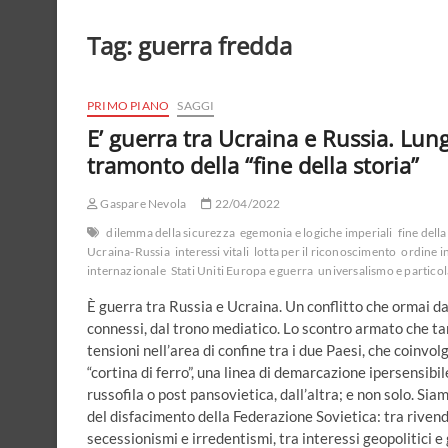
Tag:
guerra fredda
PRIMO PIANO
SAGGI
E’ guerra tra Ucraina e Russia. Lung
tramonto della “fine della storia”
Gaspare Nevola
22/04/2022
dilemma della sicurezza
egemonia e logiche imperiali
fine della
Ucraina-Russia
interessi vitali
lotta per il riconoscimento
ordine i
internazionale
Stati Uniti Europa e guerra
universalismo e particol
È guerra tra Russia e Ucraina. Un conflitto che ormai d
connessi, dal trono mediatico. Lo scontro armato che tant
tensioni nell’area di confine tra i due Paesi, che coinvol
“cortina di ferro”, una linea di demarcazione ipersensib
russofila o post pansovietica, dall’altra; e non solo. Si
del disfacimento della Federazione Sovietica: tra rivendi
secessionismi e irredentismi, tra interessi geopolitici 