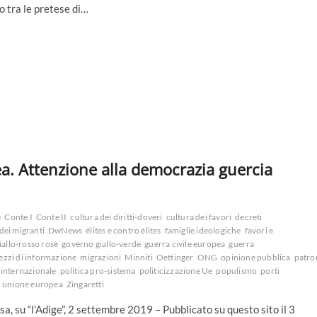
o tra le pretese di…
a. Attenzione alla democrazia guercia
e
Conte I
Conte II
cultura dei diritti-doveri
cultura dei favori
decreti
dei migranti
DwNews
élites e contro élites
famiglie ideologiche
favori e
iallo-rosso rosè
governo giallo-verde
guerra civile europea
guerra
zzi di informazione
migrazioni
Minniti
Oettinger
ONG
opinione pubblica
patro
a internazionale
politica pro-sistema
politicizzazione Ue
populismo
porti
unione europea
Zingaretti
sa, su “l’Adige”, 2 settembre 2019 – Pubblicato su questo sito il 3