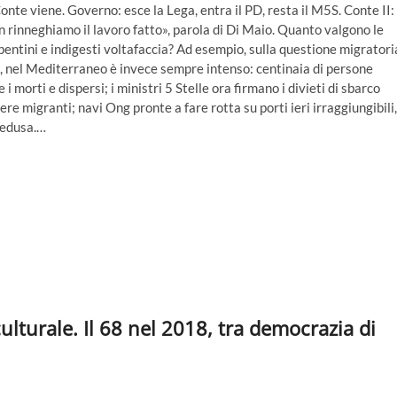
nte viene. Governo: esce la Lega, entra il PD, resta il M5S. Conte II:
n rinneghiamo il lavoro fatto», parola di Di Maio. Quanto valgono le
epentini e indigesti voltafaccia? Ad esempio, sulla questione migratori
e, nel Mediterraneo è invece sempre intenso: centinaia di persone
morti e dispersi; i ministri 5 Stelle ora firmano i divieti di sbarco
iere migranti; navi Ong pronte a fare rotta su porti ieri irraggiungibili,
pedusa.…
ulturale. Il 68 nel 2018, tra democrazia di