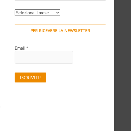
ARCHIVI
MENSILI
PER RICEVERE LA NEWSLETTER
Email
*
A
l
n
t
e
r
n