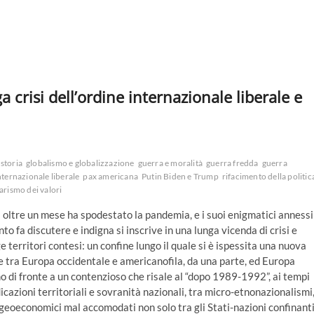
a crisi dell’ordine internazionale liberale e
 storia
globalismo e globalizzazione
guerra e moralità
guerra fredda
guerra
nternazionale liberale
pax americana
Putin Biden e Trump
rifacimento della politic
arismo dei valori
a oltre un mese ha spodestato la pandemia, e i suoi enigmatici annessi
o fa discutere e indigna si inscrive in una lunga vicenda di crisi e
ge territori contesi: un confine lungo il quale si è ispessita una nuova
ile tra Europa occidentale e americanofila, da una parte, ed Europa
amo di fronte a un contenzioso che risale al “dopo 1989-1992”, ai tempi
cazioni territoriali e sovranità nazionali, tra micro-etnonazionalismi
e geoeconomici mal accomodati non solo tra gli Stati-nazioni confinant