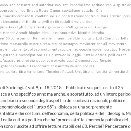
iombo
anni sessanta
anti-autoritarismo
anti-imperialismo
antifascismo
Augusto de
oom economico
Brigate Rosse
Camus
capitalismo
cattolici
Che
à
Concilio Vaticano II
conflitto sociale
contestazione contro-cultura
cristiani per i
disincantata
diritti
diritti civili
diritti sociali
divorzio
don
gli dei fiori
figli di papà
freaks
generazione '68
generazioni
George
a
Hannah Arendt
hippies
ideali
idealismo attivo
identità
identità
nni '60
John Lennon
Kennedy
leninismo
liberaldemocrazia
Lotta Continua
lotta
xismo
mass media
materialismo
Mauro Rostagno
movimenti sociali
movimento
urale
mutamento politico
mutamento sociale
neo-populismo democratico
Norber
o
paranoia
partecipazione
PCI
piazza della Loggia
Piazza Fontana
politica anti-
ofaascisti
psichedelia
pubblico e privato
qualità democratica
Renato
ng Stones
Scuola di Francoforte
sessantotto italiano
società
one
teoria critica
terrorismo
Theodore Roszak
Un ottico
università
Università di
i Sociologia”, vol. 9, n. 18, 2018 – Pubblicato su questo sito il 25
isce a uno specifico anno ma anche, e soprattutto, ad un intero period
 cambiano a seconda degli aspetti o dei contesti nazionali, politici e
a fenomenologia del “lungo 68” si disloca su una sorprendente
entalità e dei costumi, dell’economia, della politica e dell’ideologia. M
nella cultura politica che ha “processato” la «memoria pubblica del
on sono riuscite ad offrire letture stabili del 68. Perché? Per cercare d