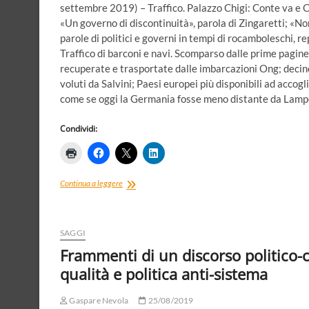
settembre 2019) – Traffico. Palazzo Chigi: Conte va e Co
«Un governo di discontinuità», parola di Zingaretti; «No
parole di politici e governi in tempi di rocamboleschi, r
Traffico di barconi e navi. Scomparso dalle prime pagin
recuperate e trasportate dalle imbarcazioni Ong; decine i 
voluti da Salvini; Paesi europei più disponibili ad accogl
come se oggi la Germania fosse meno distante da Lam
Condividi:
Migrazioni,
Continua a leggere
governi,
Unione
Europea.
Attenzione
SAGGI
alla
Frammenti di un discorso politico-c
democrazia
qualità e politica anti-sistema
guercia
Gaspare Nevola
25/08/2019