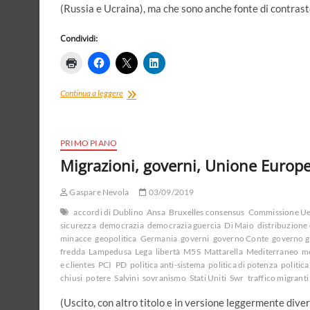
(Russia e Ucraina), ma che sono anche fonte di contrast
Condividi:
E’
Continua a leggere
guerra
tra
Ucraina
e
PRIMO PIANO
Russia.
Migrazioni, governi, Unione Europe
Lunga
crisi
Gaspare Nevola
dell’ordine
03/09/2019
internazionale
accordi di Dublino
Ansa
Bruxelles consensus
Commissione U
liberale
sicurezza
democrazia
democrazia guercia
Di Maio
distribuzione 
e
minacce
geopolitica
Germania
governi
governo Conte
governo g
tramonto
fredda
Lampedusa
Lega
libertà
M5S
Mattarella
Mediterraneo
me
della
e clientes
PCI
PD
politica anti-sistema
politica di potenza
politic
“fine
chiusi
potere
Salvini
sovranismo
Stati Uniti
Swr
traffico migranti
della
storia”
(Uscito, con altro titolo e in versione leggermente diver