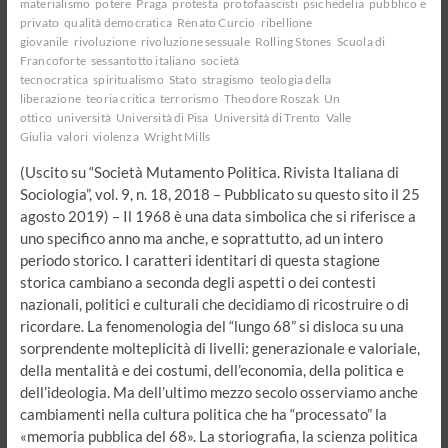
materialismo
potere
Praga
protesta
protofaascisti
psichedelia
pubblico e
privato
qualità democratica
Renato Curcio
ribellione
giovanile
rivoluzione
rivoluzione sessuale
Rolling Stones
Scuola di
Francoforte
sessantotto italiano
società
tecnocratica
spiritualismo
Stato
stragismo
teologia della
liberazione
teoria critica
terrorismo
Theodore Roszak
Un
ottico
università
Università di Pisa
Università di Trento
Valle
Giulia
valori
violenza
Wright Mills
(Uscito su “Società Mutamento Politica. Rivista Italiana di
Sociologia”, vol. 9, n. 18, 2018 – Pubblicato su questo sito il 25
agosto 2019) – Il 1968 è una data simbolica che si riferisce a
uno specifico anno ma anche, e soprattutto, ad un intero
periodo storico. I caratteri identitari di questa stagione
storica cambiano a seconda degli aspetti o dei contesti
nazionali, politici e culturali che decidiamo di ricostruire o di
ricordare. La fenomenologia del “lungo 68” si disloca su una
sorprendente molteplicità di livelli: generazionale e valoriale,
della mentalità e dei costumi, dell’economia, della politica e
dell’ideologia. Ma dell’ultimo mezzo secolo osserviamo anche
cambiamenti nella cultura politica che ha “processato” la
«memoria pubblica del 68». La storiografia, la scienza politica