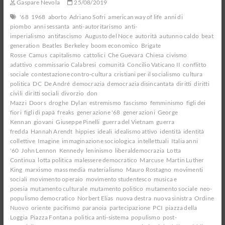
Gaspare Nevola
25/08/2019
'68
1968
aborto
Adriano Sofri
american way of life
anni di
piombo
anni sessanta
anti-autoritarismo
anti-
imperialismo
antifascismo
Augusto del Noce
autorità
autunno caldo
beat
generation
Beatles
Berkeley
boom economico
Brigate
Rosse
Camus
capitalismo
cattolici
Che Guevara
Chiesa
civismo
adattivo
commissario Calabresi
comunità
Concilio Vaticano II
conflitto
sociale
contestazione contro-cultura
cristiani per il socialismo
cultura
politica
DC
De André
democrazia
democrazia disincantata
diritti
diritti
civili
diritti sociali
divorzio
don
Mazzi
Doors
droghe
Dylan
estremismo
fascismo
femminismo
figli dei
fiori
figli di papà
freaks
generazione '68
generazioni
George
Kennan
giovani
Giuseppe Pinelli
guerra del Vietnam
guerra
fredda
Hannah Arendt
hippies
ideali
idealismo attivo
identità
identità
collettive
Imagine
immaginazione sociologica
intellettuali
Italia anni
'60
John Lennon
Kennedy
leninismo
liberaldemocrazia
Lotta
Continua
lotta politica
malessere democratico
Marcuse
Martin Luther
King
marxismo
mass media
materialismo
Mauro Rostagno
movimenti
sociali
movimento operaio
movimento studentesco
musica e
poesia
mutamento culturale
mutamento politico
mutamento sociale
neo-
populismo democratico
Norbert Elias
nuova destra
nuova sinistra
Ordine
Nuovo
oriente
pacifismo
paranoia
partecipazione
PCI
piazza della
Loggia
Piazza Fontana
politica anti-sistema
populismo
post-