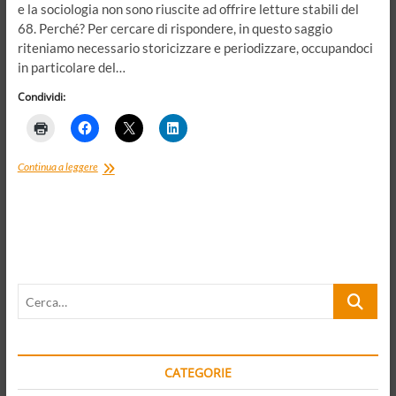
e la sociologia non sono riuscite ad offrire letture stabili del
68. Perché? Per cercare di rispondere, in questo saggio
riteniamo necessario storicizzare e periodizzare, occupandoci
in particolare del…
Condividi:
Frammenti
Continua a leggere
di
un
discorso
politico-
culturale.
Il
68
Cerca…
nel
2018,
tra
democrazia
di
CATEGORIE
qualità
e