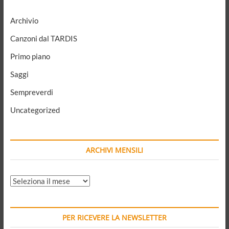
politica
anti-
Archivio
sistema
Canzoni dal TARDIS
Primo piano
Saggi
Sempreverdi
Uncategorized
ARCHIVI MENSILI
ARCHIVI
MENSILI
PER RICEVERE LA NEWSLETTER