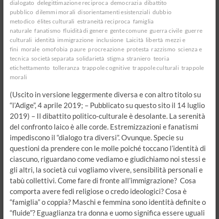
dialogato
delegittimazione reciproca
democrazia
dibattito
politica
pubblico
dilemmi morali
disorientamenti esistenziali
dubbio
anti-
metodico
élites culturali
estraneità reciproca
famiglia
sistema
naturale
fanatismo
fluidità di genere
gente comune
guerra civile
guerre
culturali
identità
immigrazione
inclusione
Laicità
libertà
mezzi e
fini
morale
omofobia
paure
procreazione
protesta
razzismo
scienza e
tecnica
società separata
solidarietà
stigma
straniero
teoria
etichettamento
tolleranza
trappole cognitive
trappole culturali
trappole
morali
(Uscito in versione leggermente diversa e con altro titolo su
“l’Adige”, 4 aprile 2019; – Pubblicato su questo sito il 14 luglio
2019) – Il dibattito politico-culturale è desolante. La serenità
del confronto laico è alle corde. Estremizzazioni e fanatismi
impediscono il “dialogo tra diversi”. Ovunque. Specie su
questioni da prendere con le molle poiché toccano l’identità di
ciascuno, riguardano come vediamo e giudichiamo noi stessi e
gli altri, la società cui vogliamo vivere, sensibilità personali e
tabù collettivi. Come fare di fronte all’immigrazione? Cosa
comporta avere fedi religiose o credo ideologici? Cosa è
“famiglia” o coppia? Maschi e femmina sono identità definite o
“fluide”? Eguaglianza tra donna e uomo significa essere uguali