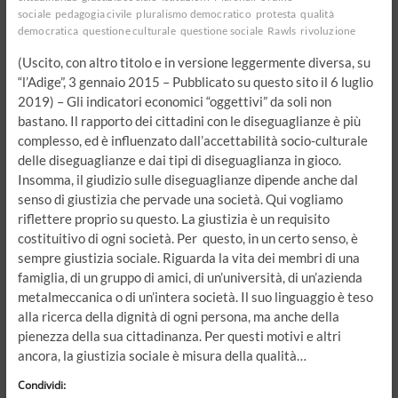
sociale
pedagogia civile
pluralismo democratico
protesta
qualità
democratica
questione culturale
questione sociale
Rawls
rivoluzione
(Uscito, con altro titolo e in versione leggermente diversa, su
“l’Adige”, 3 gennaio 2015 – Pubblicato su questo sito il 6 luglio
2019) – Gli indicatori economici “oggettivi” da soli non
bastano. Il rapporto dei cittadini con le diseguaglianze è più
complesso, ed è influenzato dall’accettabilità socio-culturale
delle diseguaglianze e dai tipi di diseguaglianza in gioco.
Insomma, il giudizio sulle diseguaglianze dipende anche dal
senso di giustizia che pervade una società. Qui vogliamo
riflettere proprio su questo. La giustizia è un requisito
costituitivo di ogni società. Per questo, in un certo senso, è
sempre giustizia sociale. Riguarda la vita dei membri di una
famiglia, di un gruppo di amici, di un’università, di un’azienda
metalmeccanica o di un’intera società. Il suo linguaggio è teso
alla ricerca della dignità di ogni persona, ma anche della
pienezza della sua cittadinanza. Per questi motivi e altri
ancora, la giustizia sociale è misura della qualità…
Condividi: