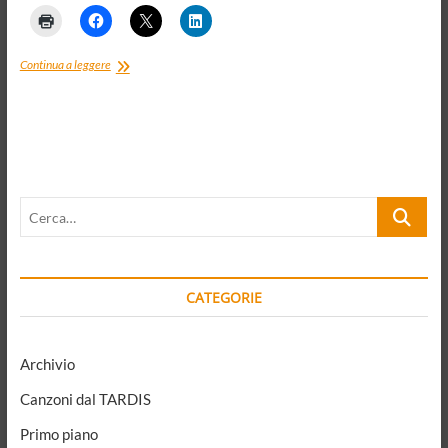
Giustizia
Continua a leggere
sociale
e
democrazia.
I
rischi
delle
diseguaglianze
Cerca…
di
cittadinanza
CATEGORIE
Archivio
Canzoni dal TARDIS
Primo piano