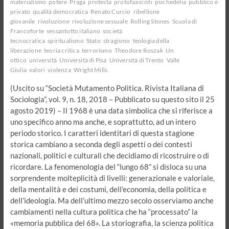
materialismo
potere
Praga
protesta
protofaascisti
psichedelia
pubblico e
privato
qualità democratica
Renato Curcio
ribellione
giovanile
rivoluzione
rivoluzione sessuale
Rolling Stones
Scuola di
Francoforte
sessantotto italiano
società
tecnocratica
spiritualismo
Stato
stragismo
teologia della
liberazione
teoria critica
terrorismo
Theodore Roszak
Un
ottico
università
Università di Pisa
Università di Trento
Valle
Giulia
valori
violenza
Wright Mills
(Uscito su “Società Mutamento Politica. Rivista Italiana di
Sociologia”, vol. 9, n. 18, 2018 – Pubblicato su questo sito il 25
agosto 2019) – Il 1968 è una data simbolica che si riferisce a
uno specifico anno ma anche, e soprattutto, ad un intero
periodo storico. I caratteri identitari di questa stagione
storica cambiano a seconda degli aspetti o dei contesti
nazionali, politici e culturali che decidiamo di ricostruire o di
ricordare. La fenomenologia del “lungo 68” si disloca su una
sorprendente molteplicità di livelli: generazionale e valoriale,
della mentalità e dei costumi, dell’economia, della politica e
dell’ideologia. Ma dell’ultimo mezzo secolo osserviamo anche
cambiamenti nella cultura politica che ha “processato” la
«memoria pubblica del 68». La storiografia, la scienza politica