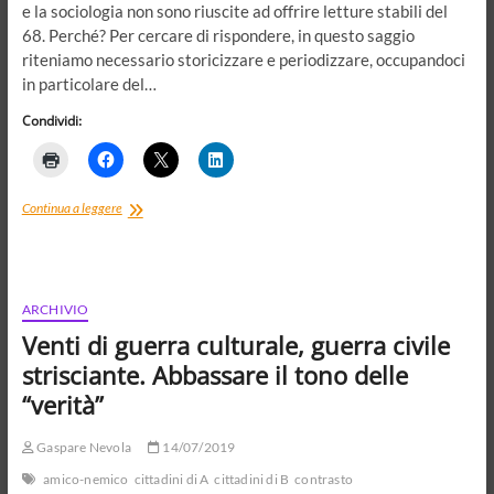
e la sociologia non sono riuscite ad offrire letture stabili del
68. Perché? Per cercare di rispondere, in questo saggio
riteniamo necessario storicizzare e periodizzare, occupandoci
in particolare del…
Condividi:
Frammenti
Continua a leggere
di
un
discorso
politico-
culturale.
ARCHIVIO
Il
Venti di guerra culturale, guerra civile
68
nel
strisciante. Abbassare il tono delle
2018,
“verità”
tra
democrazia
di
Gaspare Nevola
14/07/2019
qualità
amico-nemico
cittadini di A
cittadini di B
contrasto
e