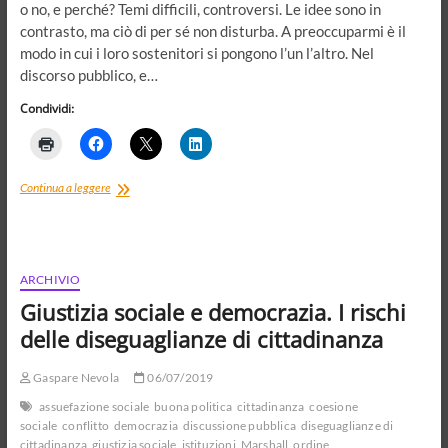
o no, e perché? Temi difficili, controversi. Le idee sono in
contrasto, ma ciò di per sé non disturba. A preoccuparmi è il
modo in cui i loro sostenitori si pongono l’un l’altro. Nel
discorso pubblico, e…
Condividi:
Venti
Continua a leggere
di
guerra
culturale,
guerra
civile
ARCHIVIO
strisciante.
Giustizia sociale e democrazia. I rischi
Abbassare
il
delle diseguaglianze di cittadinanza
tono
delle
Gaspare Nevola
06/07/2019
“verità”
assuefazione sociale
buona politica
cittadinanza
coesione
sociale
conflitto
democrazia
discussione pubblica
diseguaglianze di
cittadinanza
giustizia sociale
istituzioni
Marshall
ordine