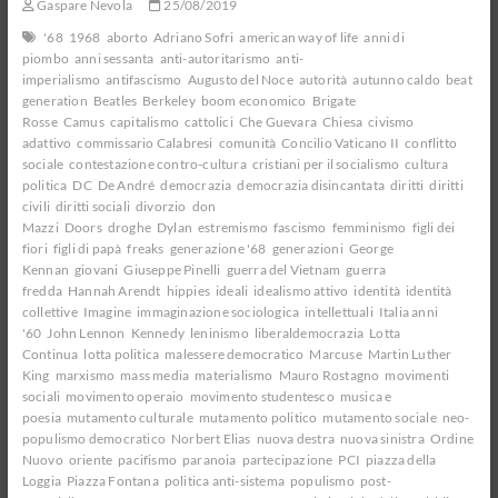
Gaspare Nevola
25/08/2019
'68
1968
aborto
Adriano Sofri
american way of life
anni di
piombo
anni sessanta
anti-autoritarismo
anti-
imperialismo
antifascismo
Augusto del Noce
autorità
autunno caldo
beat
generation
Beatles
Berkeley
boom economico
Brigate
Rosse
Camus
capitalismo
cattolici
Che Guevara
Chiesa
civismo
adattivo
commissario Calabresi
comunità
Concilio Vaticano II
conflitto
sociale
contestazione contro-cultura
cristiani per il socialismo
cultura
politica
DC
De André
democrazia
democrazia disincantata
diritti
diritti
civili
diritti sociali
divorzio
don
Mazzi
Doors
droghe
Dylan
estremismo
fascismo
femminismo
figli dei
fiori
figli di papà
freaks
generazione '68
generazioni
George
Kennan
giovani
Giuseppe Pinelli
guerra del Vietnam
guerra
fredda
Hannah Arendt
hippies
ideali
idealismo attivo
identità
identità
collettive
Imagine
immaginazione sociologica
intellettuali
Italia anni
'60
John Lennon
Kennedy
leninismo
liberaldemocrazia
Lotta
Continua
lotta politica
malessere democratico
Marcuse
Martin Luther
King
marxismo
mass media
materialismo
Mauro Rostagno
movimenti
sociali
movimento operaio
movimento studentesco
musica e
poesia
mutamento culturale
mutamento politico
mutamento sociale
neo-
populismo democratico
Norbert Elias
nuova destra
nuova sinistra
Ordine
Nuovo
oriente
pacifismo
paranoia
partecipazione
PCI
piazza della
Loggia
Piazza Fontana
politica anti-sistema
populismo
post-