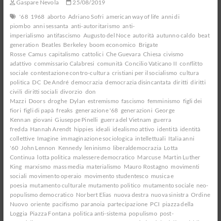
Gaspare Nevola
25/08/2019
'68
1968
aborto
Adriano Sofri
american way of life
anni di
piombo
anni sessanta
anti-autoritarismo
anti-
imperialismo
antifascismo
Augusto del Noce
autorità
autunno caldo
beat
generation
Beatles
Berkeley
boom economico
Brigate
Rosse
Camus
capitalismo
cattolici
Che Guevara
Chiesa
civismo
adattivo
commissario Calabresi
comunità
Concilio Vaticano II
conflitto
sociale
contestazione contro-cultura
cristiani per il socialismo
cultura
politica
DC
De André
democrazia
democrazia disincantata
diritti
diritti
civili
diritti sociali
divorzio
don
Mazzi
Doors
droghe
Dylan
estremismo
fascismo
femminismo
figli dei
fiori
figli di papà
freaks
generazione '68
generazioni
George
Kennan
giovani
Giuseppe Pinelli
guerra del Vietnam
guerra
fredda
Hannah Arendt
hippies
ideali
idealismo attivo
identità
identità
collettive
Imagine
immaginazione sociologica
intellettuali
Italia anni
'60
John Lennon
Kennedy
leninismo
liberaldemocrazia
Lotta
Continua
lotta politica
malessere democratico
Marcuse
Martin Luther
King
marxismo
mass media
materialismo
Mauro Rostagno
movimenti
sociali
movimento operaio
movimento studentesco
musica e
poesia
mutamento culturale
mutamento politico
mutamento sociale
neo-
populismo democratico
Norbert Elias
nuova destra
nuova sinistra
Ordine
Nuovo
oriente
pacifismo
paranoia
partecipazione
PCI
piazza della
Loggia
Piazza Fontana
politica anti-sistema
populismo
post-