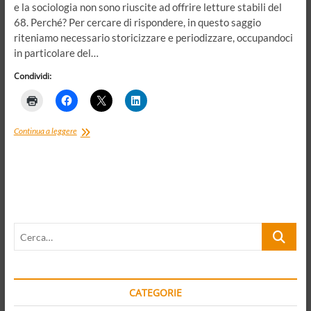
e la sociologia non sono riuscite ad offrire letture stabili del
68. Perché? Per cercare di rispondere, in questo saggio
riteniamo necessario storicizzare e periodizzare, occupandoci
in particolare del…
Condividi:
Frammenti
Continua a leggere
di
un
discorso
politico-
culturale.
Il
68
Cerca…
nel
2018,
tra
democrazia
di
CATEGORIE
qualità
e