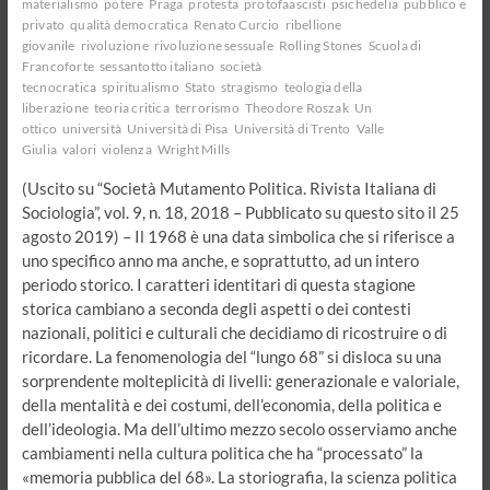
materialismo
potere
Praga
protesta
protofaascisti
psichedelia
pubblico e
privato
qualità democratica
Renato Curcio
ribellione
giovanile
rivoluzione
rivoluzione sessuale
Rolling Stones
Scuola di
Francoforte
sessantotto italiano
società
tecnocratica
spiritualismo
Stato
stragismo
teologia della
liberazione
teoria critica
terrorismo
Theodore Roszak
Un
ottico
università
Università di Pisa
Università di Trento
Valle
Giulia
valori
violenza
Wright Mills
(Uscito su “Società Mutamento Politica. Rivista Italiana di
Sociologia”, vol. 9, n. 18, 2018 – Pubblicato su questo sito il 25
agosto 2019) – Il 1968 è una data simbolica che si riferisce a
uno specifico anno ma anche, e soprattutto, ad un intero
periodo storico. I caratteri identitari di questa stagione
storica cambiano a seconda degli aspetti o dei contesti
nazionali, politici e culturali che decidiamo di ricostruire o di
ricordare. La fenomenologia del “lungo 68” si disloca su una
sorprendente molteplicità di livelli: generazionale e valoriale,
della mentalità e dei costumi, dell’economia, della politica e
dell’ideologia. Ma dell’ultimo mezzo secolo osserviamo anche
cambiamenti nella cultura politica che ha “processato” la
«memoria pubblica del 68». La storiografia, la scienza politica