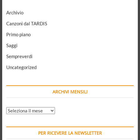
politica
anti-
Archivio
sistema
Canzoni dal TARDIS
Primo piano
Saggi
Sempreverdi
Uncategorized
ARCHIVI MENSILI
ARCHIVI
MENSILI
PER RICEVERE LA NEWSLETTER