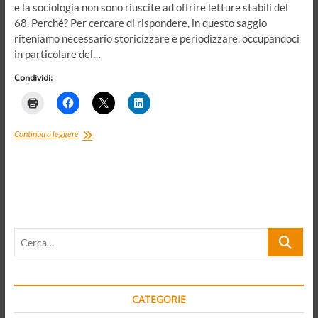
e la sociologia non sono riuscite ad offrire letture stabili del
68. Perché? Per cercare di rispondere, in questo saggio
riteniamo necessario storicizzare e periodizzare, occupandoci
in particolare del…
Condividi:
Frammenti
Continua a leggere
di
un
discorso
politico-
culturale.
Il
68
Cerca…
nel
2018,
tra
democrazia
di
CATEGORIE
qualità
e