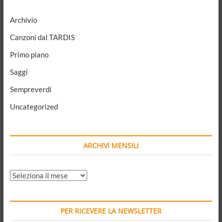
politica
anti-
Archivio
sistema
Canzoni dal TARDIS
Primo piano
Saggi
Sempreverdi
Uncategorized
ARCHIVI MENSILI
ARCHIVI
MENSILI
PER RICEVERE LA NEWSLETTER