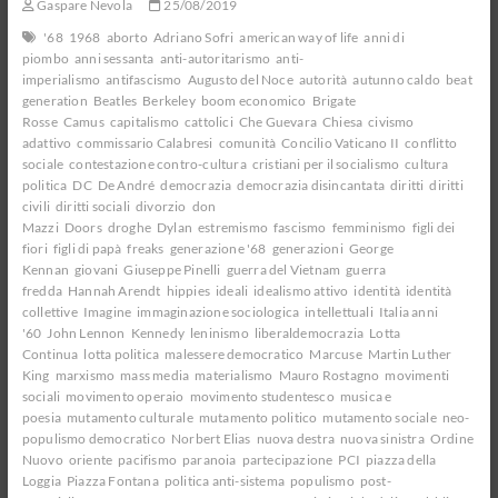
Gaspare Nevola
25/08/2019
'68
1968
aborto
Adriano Sofri
american way of life
anni di
piombo
anni sessanta
anti-autoritarismo
anti-
imperialismo
antifascismo
Augusto del Noce
autorità
autunno caldo
beat
generation
Beatles
Berkeley
boom economico
Brigate
Rosse
Camus
capitalismo
cattolici
Che Guevara
Chiesa
civismo
adattivo
commissario Calabresi
comunità
Concilio Vaticano II
conflitto
sociale
contestazione contro-cultura
cristiani per il socialismo
cultura
politica
DC
De André
democrazia
democrazia disincantata
diritti
diritti
civili
diritti sociali
divorzio
don
Mazzi
Doors
droghe
Dylan
estremismo
fascismo
femminismo
figli dei
fiori
figli di papà
freaks
generazione '68
generazioni
George
Kennan
giovani
Giuseppe Pinelli
guerra del Vietnam
guerra
fredda
Hannah Arendt
hippies
ideali
idealismo attivo
identità
identità
collettive
Imagine
immaginazione sociologica
intellettuali
Italia anni
'60
John Lennon
Kennedy
leninismo
liberaldemocrazia
Lotta
Continua
lotta politica
malessere democratico
Marcuse
Martin Luther
King
marxismo
mass media
materialismo
Mauro Rostagno
movimenti
sociali
movimento operaio
movimento studentesco
musica e
poesia
mutamento culturale
mutamento politico
mutamento sociale
neo-
populismo democratico
Norbert Elias
nuova destra
nuova sinistra
Ordine
Nuovo
oriente
pacifismo
paranoia
partecipazione
PCI
piazza della
Loggia
Piazza Fontana
politica anti-sistema
populismo
post-