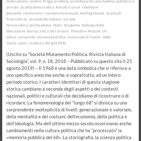
materialismo
potere
Praga
protesta
protofaascisti
psichedelia
pubblico e
privato
qualità democratica
Renato Curcio
ribellione
giovanile
rivoluzione
rivoluzione sessuale
Rolling Stones
Scuola di
Francoforte
sessantotto italiano
società
tecnocratica
spiritualismo
Stato
stragismo
teologia della
liberazione
teoria critica
terrorismo
Theodore Roszak
Un
ottico
università
Università di Pisa
Università di Trento
Valle
Giulia
valori
violenza
Wright Mills
(Uscito su “Società Mutamento Politica. Rivista Italiana di
Sociologia”, vol. 9, n. 18, 2018 – Pubblicato su questo sito il 25
agosto 2019) – Il 1968 è una data simbolica che si riferisce a
uno specifico anno ma anche, e soprattutto, ad un intero
periodo storico. I caratteri identitari di questa stagione
storica cambiano a seconda degli aspetti o dei contesti
nazionali, politici e culturali che decidiamo di ricostruire o di
ricordare. La fenomenologia del “lungo 68” si disloca su una
sorprendente molteplicità di livelli: generazionale e valoriale,
della mentalità e dei costumi, dell’economia, della politica e
dell’ideologia. Ma dell’ultimo mezzo secolo osserviamo anche
cambiamenti nella cultura politica che ha “processato” la
«memoria pubblica del 68». La storiografia, la scienza politica