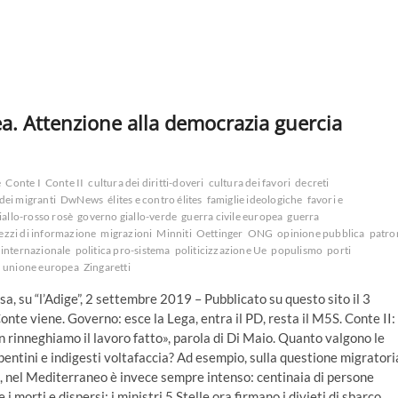
a. Attenzione alla democrazia guercia
e
Conte I
Conte II
cultura dei diritti-doveri
cultura dei favori
decreti
dei migranti
DwNews
élites e contro élites
famiglie ideologiche
favori e
iallo-rosso rosè
governo giallo-verde
guerra civile europea
guerra
zzi di informazione
migrazioni
Minniti
Oettinger
ONG
opinione pubblica
patro
a internazionale
politica pro-sistema
politicizzazione Ue
populismo
porti
unione europea
Zingaretti
sa, su “l’Adige”, 2 settembre 2019 – Pubblicato su questo sito il 3
nte viene. Governo: esce la Lega, entra il PD, resta il M5S. Conte II:
n rinneghiamo il lavoro fatto», parola di Di Maio. Quanto valgono le
epentini e indigesti voltafaccia? Ad esempio, sulla questione migratori
e, nel Mediterraneo è invece sempre intenso: centinaia di persone
morti e dispersi; i ministri 5 Stelle ora firmano i divieti di sbarco