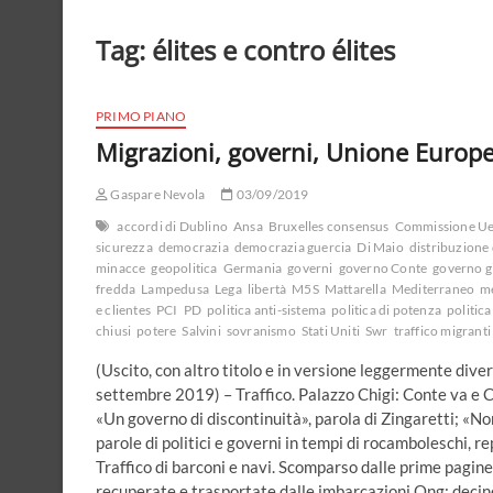
Tag:
élites e contro élites
PRIMO PIANO
Migrazioni, governi, Unione Europe
Gaspare Nevola
03/09/2019
accordi di Dublino
Ansa
Bruxelles consensus
Commissione U
sicurezza
democrazia
democrazia guercia
Di Maio
distribuzione 
minacce
geopolitica
Germania
governi
governo Conte
governo g
fredda
Lampedusa
Lega
libertà
M5S
Mattarella
Mediterraneo
me
e clientes
PCI
PD
politica anti-sistema
politica di potenza
politic
chiusi
potere
Salvini
sovranismo
Stati Uniti
Swr
traffico migranti
(Uscito, con altro titolo e in versione leggermente diver
settembre 2019) – Traffico. Palazzo Chigi: Conte va e Co
«Un governo di discontinuità», parola di Zingaretti; «No
parole di politici e governi in tempi di rocamboleschi, r
Traffico di barconi e navi. Scomparso dalle prime pagin
recuperate e trasportate dalle imbarcazioni Ong; decine i 