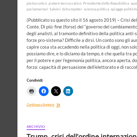
plutocratico
potere tecnocratico
Presidente della Repubblica
que
parlamentari
Salvini
Schumpeter
scienza politica
spiagge politich
(Pubblicato su questo sito il 16 agosto 2019) – Crisi d
Conte. Di più: fine (forse) del “governo del cambiament
degli analisti, al tramonto definitivo della politica ant
forze pro-sistema? Difficile a dirsi. Un conto sono gli a
capire cosa sta accadendo nella politica di oggi, non solo
possiamo dire, e lo diciamo da tempo, è che quella tra po
per il potere e per l’egemonia politica, ancora aperta, d
forza: capacità di persuasione dell’elettorato e di racco
Condividi:
Il
Continua a leggere
governo
Conte,
la
scienza
ARCHIVIO
politica
Trump, crisi dell’ordine internaziona