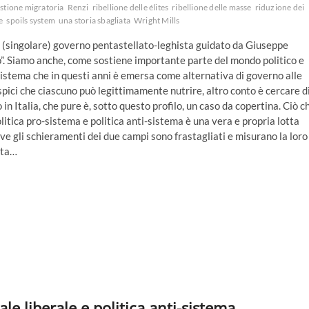
stione migratoria
Renzi
ribellione delle élites
ribellione delle masse
riduzione dei
e
spoils system
una storia sbagliata
Wright Mills
el (singolare) governo pentastellato-leghista guidato da Giuseppe
o”. Siamo anche, come sostiene importante parte del mondo politico e
i-sistema che in questi anni è emersa come alternativa di governo alle
uspici che ciascuno può legittimamente nutrire, altro conto è cercare d
 in Italia, che pure è, sotto questo profilo, un caso da copertina. Ciò c
litica pro-sistema e politica anti-sistema è una vera e propria lotta
ove gli schieramenti dei due campi sono frastagliati e misurano la loro
lta…
le liberale e politica anti-sistema