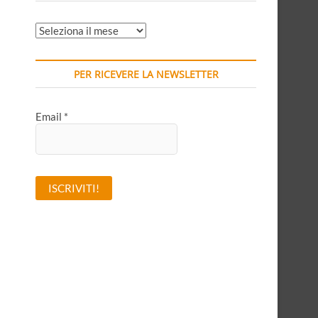
ARCHIVI
MENSILI
PER RICEVERE LA NEWSLETTER
Email
*
A
l
t
o
e
r
n