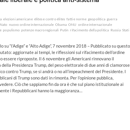
ca
elezioni americane
élites e contro élites
fatti e norme
geopolitica
guerra
Nato
nuovo ordine internazionale
Obama
ONU
ordine internazionale
e
populismo
potenze macroregionali
Putin
rifacimento della politica
Russia
Stati
lo su “l’Adige” e “Alto Adige”, 7 novembre 2018 – Pubblicato su questo
utato: aggiornate ai tempi, le riflessioni sul rifacimento dell’ordine
to essere riproposte. Il 6 novembre gli Americani rinnovano il
a della Presidenza Trump, del peso elettorale di due anni di clamorose
co contro Trump, se si andrà o no all’impeachment del Presidente. I
licani di Trump sono dati in rimonta. Per l’opinione pubblica,
dere. Ciò che sappiamo fin da ora è che sul piano istituzionale ai
ente i Repubblicani hanno la maggioranza…