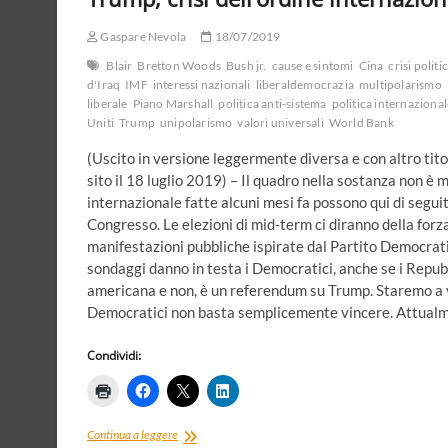
e
il
Gaspare Nevola
cantastorie.
18/07/2019
Una
Blair
Bretton Woods
Bush jr.
cause e sintomi
Cina
crisi politi
crisi
d'Iraq
IMF
interessi nazionali
liberaldemocrazia
multipolarismo
tra
liberale
Piano Marshall
politica anti-sistema
politica internazional
spiagge,
Uniti
Trump
unipolarismo
valori universali
World Bank
Parlamento
e
(Uscito in versione leggermente diversa e con altro tito
potere
sito il 18 luglio 2019) – Il quadro nella sostanza non è m
*
internazionale fatte alcuni mesi fa possono qui di segui
Congresso. Le elezioni di mid-term ci diranno della forz
manifestazioni pubbliche ispirate dal Partito Democrati
sondaggi danno in testa i Democratici, anche se i Repubb
americana e non, è un referendum su Trump. Staremo a ve
Democratici non basta semplicemente vincere. Attualm
Condividi:
Trump,
Continua a leggere