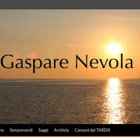
no
Sempreverdi
Saggi
Archivio
Canzoni dal TARDIS