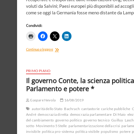
voluti da Salvini; Paesi europei più disponibili ad accogl
come se oggi la Germania fosse meno distante da Lam
Condividi:
Migrazioni,
Continua a leggere
governi,
Unione
Europea.
Attenzione
PRIMO PIANO
alla
Il governo Conte, la scienza politica
democrazia
Parlamento e potere *
guercia
Gaspare Nevola
16/08/2019
autorità dello Stato
Bachrach
cantastorie
cariche pubbliche
C
André
democrazia diretta
democrazia parlamentare
Di Maio
elez
del cambiamento
governo politico
governo tecnico
Guilluy
Lasch
sotto
Movimento 5 Stelle
parlamentarizzazione della crisi
parlam
invisibile
politica pro-sistema
politica visibile
populismo
potere
p