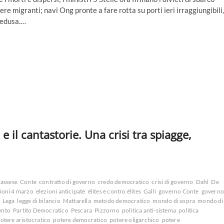
iere migranti; navi Ong pronte a fare rotta su porti ieri irraggiungibili,
pedusa.…
 e il cantastorie. Una crisi tra spiagge,
assese
Conte
contratto di governo
credo democratico
crisi di governo
Dahl
De
ioni 4 marzo
elezioni anticipate
élites e contro élites
Galli
governo Conte
govern
Lega
legge di bilancio
Mattarella
metodo democratico
mondo di sopra
mondo di
ento
Partito Democratico
Pescara
Pizzorno
politica anti-sistema
politica
otere aristocratico
potere democratico
potere oligarchico
potere