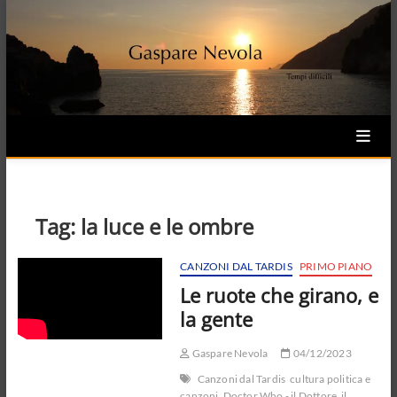
Skip
to
content
Tag:
la luce e le ombre
CANZONI DAL TARDIS
PRIMO PIANO
Le ruote che girano, e
la gente
Gaspare Nevola
04/12/2023
Canzoni dal Tardis
cultura politica e
canzoni
Doctor Who - il Dottore
il