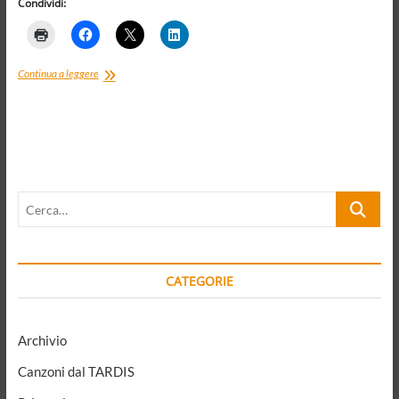
Condividi:
Le
Continua a leggere
ruote
che
girano,
e
la
gente
Cerca…
CATEGORIE
Archivio
Canzoni dal TARDIS