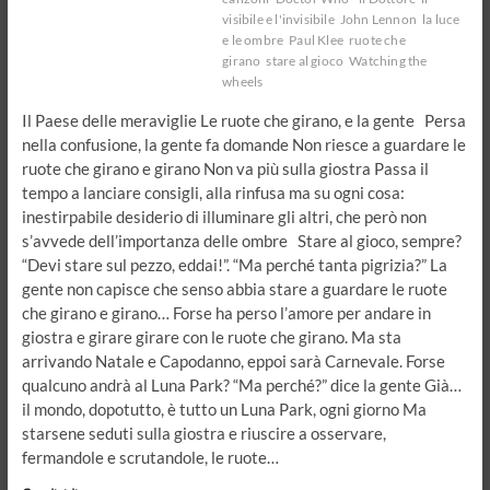
visibile e l'invisibile
John Lennon
la luce
e le ombre
Paul Klee
ruote che
girano
stare al gioco
Watching the
wheels
Il Paese delle meraviglie Le ruote che girano, e la gente Persa
nella confusione, la gente fa domande Non riesce a guardare le
ruote che girano e girano Non va più sulla giostra Passa il
tempo a lanciare consigli, alla rinfusa ma su ogni cosa:
inestirpabile desiderio di illuminare gli altri, che però non
s’avvede dell’importanza delle ombre Stare al gioco, sempre?
“Devi stare sul pezzo, eddai!”. “Ma perché tanta pigrizia?” La
gente non capisce che senso abbia stare a guardare le ruote
che girano e girano… Forse ha perso l’amore per andare in
giostra e girare girare con le ruote che girano. Ma sta
arrivando Natale e Capodanno, eppoi sarà Carnevale. Forse
qualcuno andrà al Luna Park? “Ma perché?” dice la gente Già…
il mondo, dopotutto, è tutto un Luna Park, ogni giorno Ma
starsene seduti sulla giostra e riuscire a osservare,
fermandole e scrutandole, le ruote…