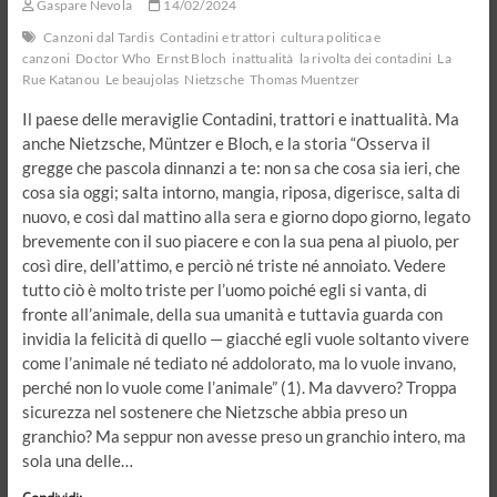
Gaspare Nevola
14/02/2024
Canzoni dal Tardis
Contadini e trattori
cultura politica e
canzoni
Doctor Who
Ernst Bloch
inattualità
la rivolta dei contadini
La
Rue Katanou
Le beaujolas
Nietzsche
Thomas Muentzer
Il paese delle meraviglie Contadini, trattori e inattualità. Ma
anche Nietzsche, Müntzer e Bloch, e la storia “Osserva il
gregge che pascola dinnanzi a te: non sa che cosa sia ieri, che
cosa sia oggi; salta intorno, mangia, riposa, digerisce, salta di
nuovo, e così dal mattino alla sera e giorno dopo giorno, legato
brevemente con il suo piacere e con la sua pena al piuolo, per
così dire, dell’attimo, e perciò né triste né annoiato. Vedere
tutto ciò è molto triste per l’uomo poiché egli si vanta, di
fronte all’animale, della sua umanità e tuttavia guarda con
invidia la felicità di quello — giacché egli vuole soltanto vivere
come l’animale né tediato né addolorato, ma lo vuole invano,
perché non lo vuole come l’animale” (1). Ma davvero? Troppa
sicurezza nel sostenere che Nietzsche abbia preso un
granchio? Ma seppur non avesse preso un granchio intero, ma
sola una delle…