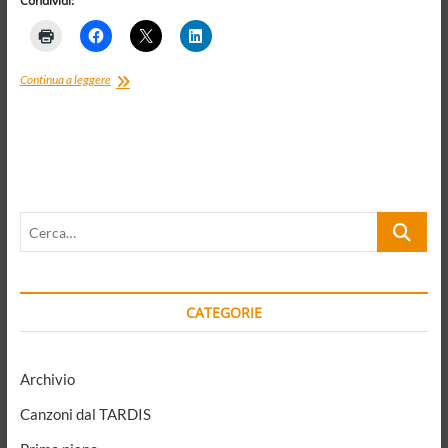
Condividi:
Contadini,
Continua a leggere
trattori
e
inattualità.Ma
anche
Nietzsche,
Müntzer
e
Cerca…
Bloch,
e
la
storia
CATEGORIE
Archivio
Canzoni dal TARDIS