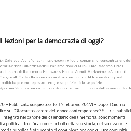
 lezioni per la democrazia di oggi?
iviltà dei costi/benefici
commissione contro l'odio
comunismo
concentrazione del
razia e rischi
dialettica dell'illuminismo
dove era Dio?
Ebrei
fascismo
Franz
urali
guerre della memoria
Halbwachs
Hannah Arendt
Horkheimer e Adorno
il
Margin call
Mattarella
memoria con-divisa
memoria pubblica
modernity and
o
politicità
presente e passato
Progresso
pulizie di classe
pulizie
'Agostino
Shoa
sterminio di massa
storia
strumentalizzazione della memoria
too b
2020 – Pubblicato su questo sito il 9 febbraio 2019) – Dopo il Giorno
dire sull’Olocausto, orrore dell’epoca contemporanea? Sì. I riti pubblic
uelli integrati nel canone del calendario della memoria, sono momenti
 politica identifica come simboli della sua storia, dei suoi valori e
a memoria pubblica è strumento di comunicazione con cui una comunità