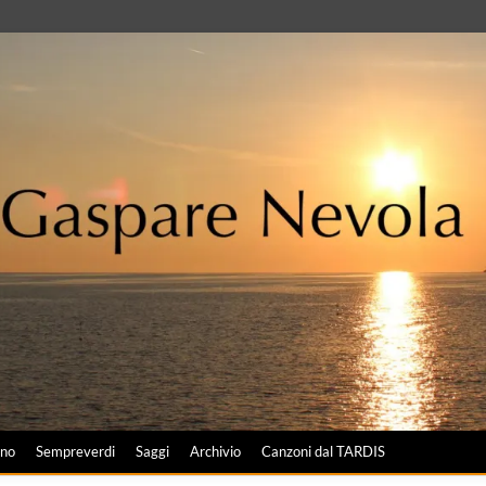
ano
Sempreverdi
Saggi
Archivio
Canzoni dal TARDIS