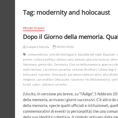
Tag:
modernity and holocaust
PRIMO PIANO
Dopo il Giorno della memoria. Quali
Gaspare Nevola
09/02/2020
antisemitismo
arte del distinguere
banalità del male
Bauman
c
potere
cultura politica
democrazia
democrazia e inclusione
democ
Neumann
genocidio
Germania
Giorno della memoria
guerre cult
male rimosso
Lacrime in paradiso
Lehman Brothers
Liliana Segre
holocaust
nazismo
Olocausto
paradosso democratico
pluralism
religiose
razionalità e Olocausto
razzismo
riti della memoria
sant
to fail
valori
vittime e carnefici
(Uscito, in versione più breve, su “l’Adige”, 5 febbraio 
della memoria, arrivano i giorni successivi. C’è altro da 
della memoria, specie quelli ufficiali e istituzionali, q
commemorativi di eventi (o personalità) che una comunità
della sua identità collettiva. Il simbolo attivato dall