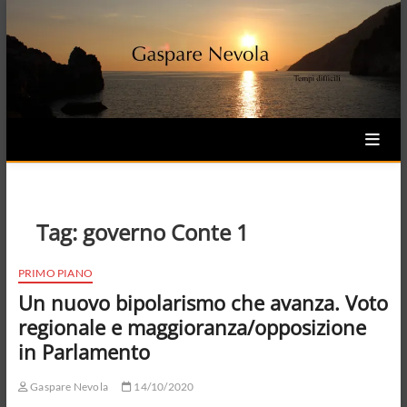
Skip
to
content
Tag:
governo Conte 1
PRIMO PIANO
Un nuovo bipolarismo che avanza. Voto
regionale e maggioranza/opposizione
in Parlamento
Gaspare Nevola
14/10/2020