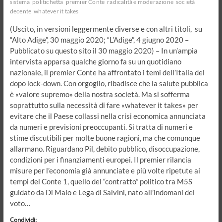
sistema
politichetta
premier Conte
radicalità e moderazione
società
decente
whatever it takes
(Uscito, in versioni leggermente diverse e con altri titoli, su
“Alto Adige”, 30 maggio 2020; “L’Adige”, 4 giugno 2020 –
Pubblicato su questo sito il 30 maggio 2020) – In un’ampia
intervista apparsa qualche giorno fa su un quotidiano
nazionale, il premier Conte ha affrontato i temi dell’Italia del
dopo lock-down. Con orgoglio, ribadisce che la salute pubblica
è «valore supremo» della nostra società. Ma si sofferma
soprattutto sulla necessità di fare «whatever it takes» per
evitare che il Paese collassi nella crisi economica annunciata
da numeri e previsioni preoccupanti. Si tratta di numeri e
stime discutibili per molte buone ragioni, ma che comunque
allarmano. Riguardano Pil, debito pubblico, disoccupazione,
condizioni per i finanziamenti europei. Il premier rilancia
misure per l’economia già annunciate e più volte ripetute ai
tempi del Conte 1, quello del “contratto” politico tra M5S
guidato da Di Maio e Lega di Salvini, nato all’indomani del
voto…
Condividi: