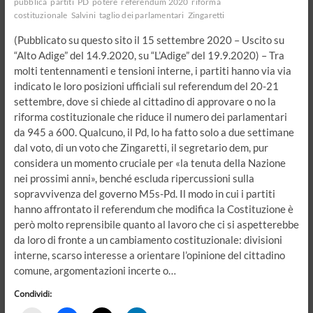
pubblica
partiti
PD
potere
referendum 2020
riforma
costituzionale
Salvini
taglio dei parlamentari
Zingaretti
(Pubblicato su questo sito il 15 settembre 2020 – Uscito su
“Alto Adige” del 14.9.2020, su “L’Adige” del 19.9.2020) – Tra
molti tentennamenti e tensioni interne, i partiti hanno via via
indicato le loro posizioni ufficiali sul referendum del 20-21
settembre, dove si chiede al cittadino di approvare o no la
riforma costituzionale che riduce il numero dei parlamentari
da 945 a 600. Qualcuno, il Pd, lo ha fatto solo a due settimane
dal voto, di un voto che Zingaretti, il segretario dem, pur
considera un momento cruciale per «la tenuta della Nazione
nei prossimi anni», benché escluda ripercussioni sulla
sopravvivenza del governo M5s-Pd. Il modo in cui i partiti
hanno affrontato il referendum che modifica la Costituzione è
però molto reprensibile quanto al lavoro che ci si aspetterebbe
da loro di fronte a un cambiamento costituzionale: divisioni
interne, scarso interesse a orientare l’opinione del cittadino
comune, argomentazioni incerte o…
Condividi: