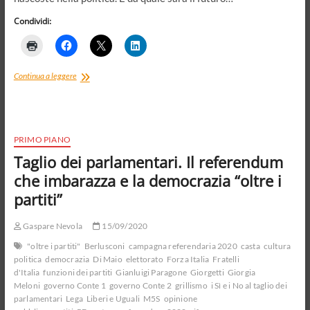
Condividi:
Un
Continua a leggere
nuovo
bipolarismo
che
avanza.
Voto
PRIMO PIANO
regionale
Taglio dei parlamentari. Il referendum
e
maggioranza/opposizione
che imbarazza e la democrazia “oltre i
in
partiti”
Parlamento
Gaspare Nevola
15/09/2020
"oltre i partiti"
Berlusconi
campagna referendaria 2020
casta
cultura
politica
democrazia
Di Maio
elettorato
Forza Italia
Fratelli
d'Italia
funzioni dei partiti
Gianluigi Paragone
Giorgetti
Giorgia
Meloni
governo Conte 1
governo Conte 2
grillismo
i Sì e i No al taglio dei
parlamentari
Lega
Liberi e Uguali
M5S
opinione