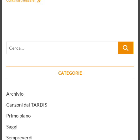
Continua a leggere
e
radicalità
in
politica
Cerca…
CATEGORIE
Archivio
Canzoni dal TARDIS
Primo piano
Saggi
Sempreverdi