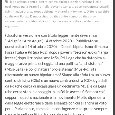
bipolarismo
centro-destra
centro-sinistra
elezioni regionali ieri e
oggi
Forza Italia
Fratelli d'Italia
governo Conte 1
governo Conte 2
Lega di
Salvini
maggioranza e opposizione
Mattarella
Movimento 5 Stelle
partiti e
coalizioni
Partito Democratico
politica anti-sistema
politica pro-
sistema
sistema politico italiano
tripolarismo
vincitori. perdenti e voto
regionale
(Uscito, in versione e con titolo leggermente diversi, su
“l’Adige” e l’Alto Adige”, 14 ottobre 2020 – Pubblicato su
questo sito il 14 ottobre 2020) – Dopo il bipolarismo di marca
Forza Italia e Pd (già Pds), dopo i governi “tecnici” e/o di “larga
intesa”, dopo il tripolarismo M5s, Pd, Lega che ha dato vita a
maggioranze prima echeggianti una politica “anti-sistema”
(M5s-Lega) e poi di natura “pro-sistema” (M5s-Pd), sta
ritornando un nuovo bipolarismo? Siamo alla sfida tra un nuovo
centro-sinistra (CSx) e un nuovo centro-destra (CDx), guidati
da Pd (che cerca di incapsulare un declinante M5s) e da Lega
(che cerca stabile appoggio in un FdI in ascesa)? Sembra così,
seppur il quadro nazionale è in movimento. Molto dipenderà
dalla legge elettorale e dalle alleanze con cui si andrà al voto
per il Parlamento, come dalle contingenze e sorprese sempre
nascoste nella politica. E da quale sarà il futuro…