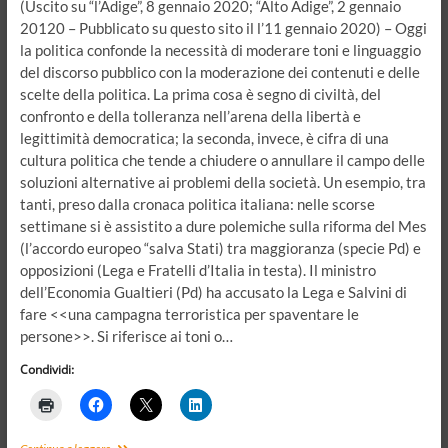
(Uscito su “l’Adige”, 8 gennaio 2020; “Alto Adige”, 2 gennaio
20120 – Pubblicato su questo sito il l’11 gennaio 2020) – Oggi
la politica confonde la necessità di moderare toni e linguaggio
del discorso pubblico con la moderazione dei contenuti e delle
scelte della politica. La prima cosa è segno di civiltà, del
confronto e della tolleranza nell’arena della libertà e
legittimità democratica; la seconda, invece, è cifra di una
cultura politica che tende a chiudere o annullare il campo delle
soluzioni alternative ai problemi della società. Un esempio, tra
tanti, preso dalla cronaca politica italiana: nelle scorse
settimane si è assistito a dure polemiche sulla riforma del Mes
(l’accordo europeo “salva Stati) tra maggioranza (specie Pd) e
opposizioni (Lega e Fratelli d’Italia in testa). Il ministro
dell’Economia Gualtieri (Pd) ha accusato la Lega e Salvini di
fare <<una campagna terroristica per spaventare le
persone>>. Si riferisce ai toni o…
Condividi:
Moderazione