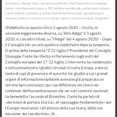
monetaria
Merkel
Mes
narrazioni politiche
Next Generation European
Union
ortodossia economica
PD
politica neoliberale
politica pro-sistema
e anti-sistema
populisti
prestiti e trasferimenti europei
quale Europa?
realismo politico
recovery fund
Rutte
Salvini
unione europea
Zingaretti
(Pubblicato su questo sito il 3 agosto 2020 – Uscito, in
versione leggermente diversa, su “Alto Adige” il 3 agosto
2020; e, con altro titolo, su “l’Adige” del 4 agosto 2020) – Dopo
il Consiglio Ue: un velo quieto e soddisfatto dopo la tempesta.
O prima della tempesta? Il 22 luglio il Presidente del Consiglio
Giuseppe Conte ha riferito in Parlamento sugli esiti del
Consiglio europeo del 17-22 luglio. L’intervento ha condensato
e istituzionalizzato i giudizi circolati in tutta Europa, a bocca
tanto di capi di governo e di autorità Ue, giudizi a cui i grandi
organi di informazione/opinione avevano già preparato un
terreno ben concimato, pur con differenze nei toni e nei
contenuti dell’euroentusiasmo che nei vari contesti nazionali
ha benedetto l’accordo di Bruxelles. Conte ha parlato di
«decisioni di portata storica», di «passaggio fondamentale» per
l’Europa mostratasi «all’altezza della sua storia, della sua
missione, del suo destino»; di…