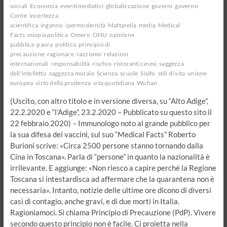
sociali
Economia
eventi mediatici
globalizzazione
governi
governo
Conte
incertezza
scientifica
inganno
ipermodernità
Mattarella
media
Medical
Facts
miopia politica
Omero
ONU
opinione
pubblica
paura
politica
principio di
precauzione
ragionare
razzismo
relazioni
internazionali
responsabilità
rischio
ristoranti cinesi
saggezza
dell'intelletto
saggezza morale
Scienza
scuole
Sisifo
stili di vita
unione
europea
virtù della prudenza
vita quotidiana
Wuhan
(Uscito, con altro titolo e in versione diversa, su “Alto Adige”,
22.2.2020 e “l’Adige”, 23.2.2020 – Pubblicato su questo sito il
22 febbraio 2020) – Immunologo noto al grande pubblico per
la sua difesa dei vaccini, sul suo “Medical Facts” Roberto
Burioni scrive: «Circa 2500 persone stanno tornando dalla
Cina in Toscana». Parla di “persone” in quanto la nazionalità è
irrilevante. E aggiunge: «Non riesco a capire perché la Regione
Toscana si intestardisca ad affermare che la quarantena non è
necessaria». Intanto, notizie delle ultime ore dicono di diversi
casi di contagio, anche gravi, e di due morti in Italia.
Ragioniamoci. Si chiama Principio di Precauzione (PdP). Vivere
secondo questo principio non è facile. Ci proietta nella