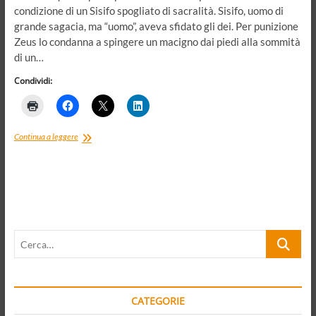
condizione di un Sisifo spogliato di sacralità. Sisifo, uomo di
grande sagacia, ma “uomo”, aveva sfidato gli dei. Per punizione
Zeus lo condanna a spingere un macigno dai piedi alla sommità
di un…
Condividi:
Il
Continua a leggere
coronavirus
avanza.
Il
Principio
di
Precauzione
come
Cerca…
scudo
CATEGORIE