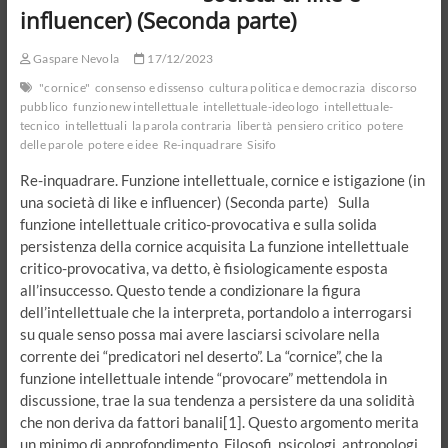
influencer) (Seconda parte)
Gaspare Nevola
17/12/2023
"cornice"
consenso e dissenso
cultura politica e democrazia
discorso
pubblico
funzionew intellettuale
intellettuale-ideologo
intellettuale-
tecnico
intellettuali
la parola contraria
libertà
pensiero critico
potere
delle parole
potere e idee
Re-inquadrare
Sisifo
Re-inquadrare. Funzione intellettuale, cornice e istigazione (in
una società di like e influencer) (Seconda parte) Sulla
funzione intellettuale critico-provocativa e sulla solida
persistenza della cornice acquisita La funzione intellettuale
critico-provocativa, va detto, è fisiologicamente esposta
all’insuccesso. Questo tende a condizionare la figura
dell’intellettuale che la interpreta, portandolo a interrogarsi
su quale senso possa mai avere lasciarsi scivolare nella
corrente dei “predicatori nel deserto”. La “cornice”, che la
funzione intellettuale intende “provocare” mettendola in
discussione, trae la sua tendenza a persistere da una solidità
che non deriva da fattori banali[1]. Questo argomento merita
un minimo di approfondimento. Filosofi, psicologi, antropologi