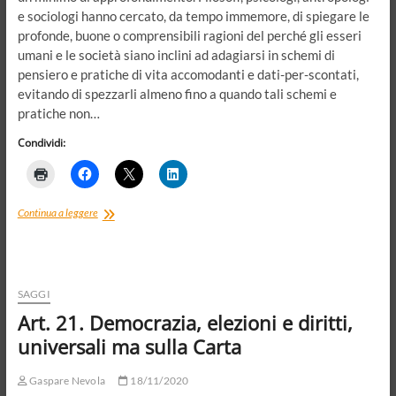
e sociologi hanno cercato, da tempo immemore, di spiegare le
profonde, buone o comprensibili ragioni del perché gli esseri
umani e le società siano inclini ad adagiarsi in schemi di
pensiero e pratiche di vita accomodanti e dati-per-scontati,
evitando di spezzarli almeno fino a quando tali schemi e
pratiche non…
Condividi:
Re-
Continua a leggere
inquadrare.
Funzione
intellettuale,
cornice
e
SAGGI
istigazione
Art. 21. Democrazia, elezioni e diritti,
(in
una
universali ma sulla Carta
società
di
Gaspare Nevola
18/11/2020
like