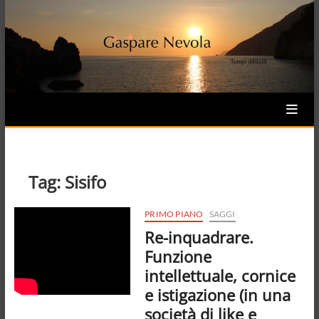
Skip
to
content
Tag:
Sisifo
PRIMO PIANO
SAGGI
Re-inquadrare.
Funzione
intellettuale, cornice
e istigazione (in una
società di like e