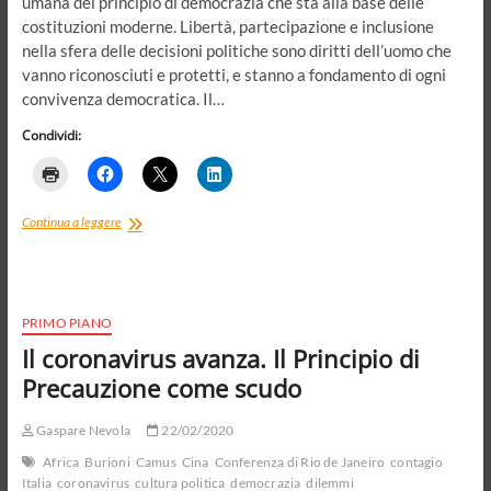
umana del principio di democrazia che sta alla base delle
costituzioni moderne. Libertà, partecipazione e inclusione
nella sfera delle decisioni politiche sono diritti dell’uomo che
vanno riconosciuti e protetti, e stanno a fondamento di ogni
convivenza democratica. Il…
Condividi:
Art.
Continua a leggere
21.
Democrazia,
elezioni
e
diritti,
PRIMO PIANO
universali
Il coronavirus avanza. Il Principio di
ma
sulla
Precauzione come scudo
Carta
Gaspare Nevola
22/02/2020
Africa
Burioni
Camus
Cina
Conferenza di Rio de Janeiro
contagio
Italia
coronavirus
cultura politica
democrazia
dilemmi