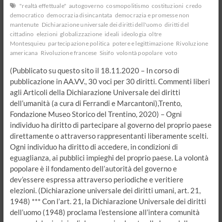
e
"realtà effettuale"
autogoverno
cosmopolitismo
costituzioni
credo
influencer)
democratico
democrazia disincantata
democrazia e promesse non
(Seconda
mantenute
Dichiarazione universale dei diritti dell'uomo
diritti del
parte)
cittadino
elezioni
globalizzazione
ideali
ideologia
oltre
Montesquieu
partecipazione politica
potere e legittimazione
Rivoluzione
americana
Rivoluzione francese
Sisifo
volontà popolare
voto
(Pubblicato su questo sito il 18.11.2020 – In corso di
pubblicazione in AA.VV., 30 voci per 30 diritti. Commenti liberi
agli Articoli della Dichiarazione Universale dei diritti
dell’umanità (a cura di Ferrandi e Marcantoni),Trento,
Fondazione Museo Storico del Trentino, 2020) – Ogni
individuo ha diritto di partecipare al governo del proprio paese
direttamente o attraverso rappresentanti liberamente scelti.
Ogni individuo ha diritto di accedere, in condizioni di
eguaglianza, ai pubblici impieghi del proprio paese. La volontà
popolare è il fondamento dell’autorità del governo e
dev’essere espressa attraverso periodiche e veritiere
elezioni. (Dichiarazione universale dei diritti umani, art. 21,
1948) *** Con l’art. 21, la Dichiarazione Universale dei diritti
dell’uomo (1948) proclama l’estensione all’intera comunità