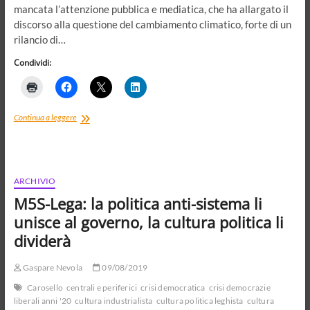
mancata l’attenzione pubblica e mediatica, che ha allargato il
discorso alla questione del cambiamento climatico, forte di un
rilancio di…
Condividi:
La
Continua a leggere
polis
e
l’ecologia.
Natura
madre
ARCHIVIO
e
M5S-Lega: la politica anti-sistema li
matrigna
tra
unisce al governo, la cultura politica li
scienza,
dividerà
politica
e
opinione
Gaspare Nevola
09/08/2019
pubblica
Carosello
centrali e periferici
crisi democratica
crisi democrazie
liberali anni '20
cultura industrialista
cultura politica leghista
cultura