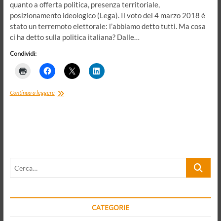
quanto a offerta politica, presenza territoriale,
posizionamento ideologico (Lega). Il voto del 4 marzo 2018 è
stato un terremoto elettorale: l’abbiamo detto tutti. Ma cosa
ci ha detto sulla politica italiana? Dalle…
Condividi:
M5S-
Continua a leggere
Lega:
la
politica
anti-
sistema
li
unisce
Cerca…
al
governo,
la
cultura
politica
CATEGORIE
li
dividerà