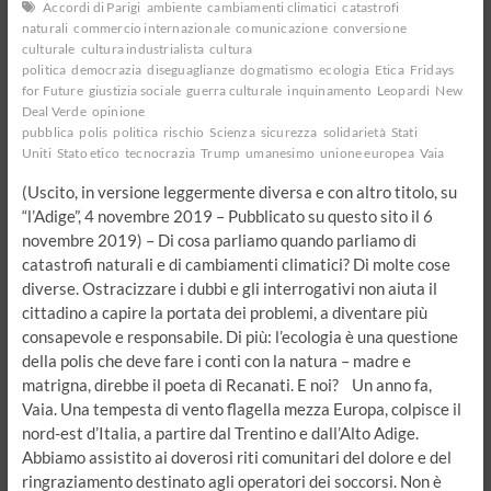
Accordi di Parigi
ambiente
cambiamenti climatici
catastrofi
naturali
commercio internazionale
comunicazione
conversione
culturale
cultura industrialista
cultura
politica
democrazia
diseguaglianze
dogmatismo
ecologia
Etica
Fridays
for Future
giustizia sociale
guerra culturale
inquinamento
Leopardi
New
Deal Verde
opinione
pubblica
polis
politica
rischio
Scienza
sicurezza
solidarietà
Stati
Uniti
Stato etico
tecnocrazia
Trump
umanesimo
unione europea
Vaia
(Uscito, in versione leggermente diversa e con altro titolo, su
“l’Adige”, 4 novembre 2019 – Pubblicato su questo sito il 6
novembre 2019) – Di cosa parliamo quando parliamo di
catastrofi naturali e di cambiamenti climatici? Di molte cose
diverse. Ostracizzare i dubbi e gli interrogativi non aiuta il
cittadino a capire la portata dei problemi, a diventare più
consapevole e responsabile. Di più: l’ecologia è una questione
della polis che deve fare i conti con la natura – madre e
matrigna, direbbe il poeta di Recanati. E noi? Un anno fa,
Vaia. Una tempesta di vento flagella mezza Europa, colpisce il
nord-est d’Italia, a partire dal Trentino e dall’Alto Adige.
Abbiamo assistito ai doverosi riti comunitari del dolore e del
ringraziamento destinato agli operatori dei soccorsi. Non è