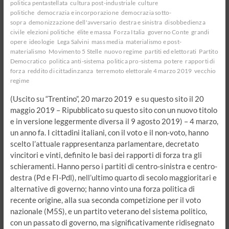
politica pentastellata
cultura post-industriale
culture
politiche
democrazia e incorporazione
democrazia sotto-
sopra
demonizzazione dell'avversario
destra e sinistra
disobbedienza
civile
elezioni politiche
élite e massa
Forza Italia
governo Conte
grandi
opere
ideologie
Lega Salvini
mass media
materialismo e post-
materialismo
Movimento 5 Stelle
nuovo regime
partiti ed elettorati
Partito
Democratico
politica anti-sistema
politica pro-sistema
potere
rapporti di
forza
reddito di cittadinzanza
terremoto elettorale 4 marzo 2019
vecchio
regime
(Uscito su “Trentino”, 20 marzo 2019 e su questo sito il 20
maggio 2019 – Ripubblicato su questo sito con un nuovo titolo
e in versione leggermente diversa il 9 agosto 2019) – 4 marzo,
un anno fa. I cittadini italiani, con il voto e il non-voto, hanno
scelto l’attuale rappresentanza parlamentare, decretato
vincitori e vinti, definito le basi dei rapporti di forza tra gli
schieramenti. Hanno perso i partiti di centro-sinistra e centro-
destra (Pd e FI-Pdl), nell’ultimo quarto di secolo maggioritari e
alternative di governo; hanno vinto una forza politica di
recente origine, alla sua seconda competizione per il voto
nazionale (M5S), e un partito veterano del sistema politico,
con un passato di governo, ma significativamente ridisegnato