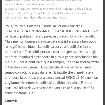
concetti
democrazia
descolarizzare la
società
formazione
informazione
Ivan Illich
Polemos
polis
politica
"logica"
politica "luogo"
Politikè
scienza della politica
Scuola di
politica
sistema politico
Skholé
voto e non-voto
Pòlis, Politikè, Polemos. Skholé, la Scuola delle tre P
DIALOGO TRA UN PASSANTE E LA SKHOLÉ PASSANTE: Voi
parlate di politica! Fatelo pure, se volete… lo fanno in molti.
Ma a me non interessa, e guardate che interessa a ben pochi.
Io ho già le mie idee… La politica serve a “quelli che fanno
politica”: per fare soldi, per fare carriera, per avere privilegi,
per fare intrallazzi e prendere in giro la gente sciorinando bla-
bla-bla. E poi la politica è, quasi sempre, una cosa sporca, fatta
di falsità e corruzione… È inutile che stia a perdere il mio
tempo con voi, ho altro da fare… È inutile che vi mettiate a
difendere la politica: è una causa persa! SKHOLÉ: Ma noi non
vogliamo “difendere la politica”. La Skholé fa altro. E poi, ci
scusi, ma lei sa davvero cosa e quante cose è la politica? Sa
come funziona? Ha…
Condividi: