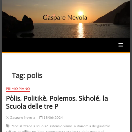
Skip
to
content
Tag:
polis
PRIMO PIANO
Pòlis, Politikè, Polemos. Skholé, la
Scuola delle tre P
Gaspare Nevola
18/06/2024
"socializzare la scuola"
astensionismo
autonomia del giudizio
critico
conflitto politico
conoscenza e scienza
dalle parole ai