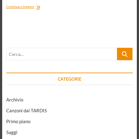
La
Continua a leggere
polis
e
l’ecologia.
Natura
madre
e
matrigna
Cerca…
tra
scienza,
politica
e
opinione
CATEGORIE
pubblica
Archivio
Canzoni dal TARDIS
Primo piano
Saggi