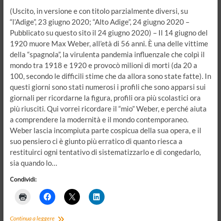
(Uscito, in versione e con titolo parzialmente diversi, su
“l’Adige”, 23 giugno 2020; “Alto Adige”, 24 giugno 2020 –
Pubblicato su questo sito il 24 giugno 2020) – Il 14 giugno del
1920 muore Max Weber, all’età di 56 anni. È una delle vittime
della “spagnola”, la virulenta pandemia influenzale che colpì il
mondo tra 1918 e 1920 e provocò milioni di morti (da 20 a
100, secondo le difficili stime che da allora sono state fatte). In
questi giorni sono stati numerosi i profili che sono apparsi sui
giornali per ricordarne la figura, profili ora più scolastici ora
più riusciti. Qui vorrei ricordare il “mio” Weber, e perché aiuta
a comprendere la modernità e il mondo contemporaneo.
Weber lascia incompiuta parte cospicua della sua opera, e il
suo pensiero ci è giunto più erratico di quanto riesca a
restituirci ogni tentativo di sistematizzarlo e di congedarlo,
sia quando lo…
Condividi:
Il
Continua a leggere