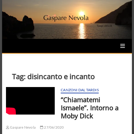
Skip
to
content
Tag:
disincanto e incanto
CANZONI DAL TARDIS
“Chiamatemi
Ismaele”. Intorno a
Moby Dick
Gaspare Nevola
27/06/2020