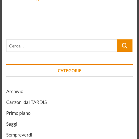
“mio”
Weber,
e
i
nostri
tempi
Cerca…
CATEGORIE
Archivio
Canzoni dal TARDIS
Primo piano
Saggi
Sempreverdi