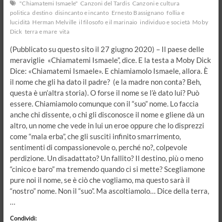
"Chiamatemi Ismaele"
Canzoni del Tardis
Canzoni e cultura
politica
destino
disincanto e incanto
Ernesto Bassignano
follia e
lucidità
Herman Melville
il filosofo e il marinaio
individuo e società
Moby
Dick
terra e mare
vita
(Pubblicato su questo sito il 27 giugno 2020) – Il paese delle
meraviglie «Chiamatemi Ismaele”, dice. E la testa a Moby Dick
Dice: «Chiamatemi Ismaele». E chiamiamolo Ismaele, allora. È
il nome che gli ha dato il padre? (e la madre non conta? Beh,
questa è un’altra storia). O forse il nome se l’è dato lui? Può
essere. Chiamiamolo comunque con il “suo” nome. Lo faccia
anche chi dissente, o chi gli disconosce il nome e gliene dà un
altro, un nome che vede in lui un eroe oppure che lo disprezzi
come “mala erba”, che gli susciti infinito smarrimento,
sentimenti di compassionevole o, perché no?, colpevole
perdizione. Un disadattato? Un fallito? Il destino, più o meno
“cinico e baro” ma tremendo quando ci si mette? Scegliamone
pure noi il nome, se è ciò che vogliamo, ma questo sarà il
“nostro” nome. Non il “suo”. Ma ascoltiamolo… Dice della terra,
…
Condividi: