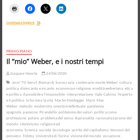
“Chiamatemi
Continua a leggere
Ismaele”.
Intorno
a
Moby
Dick
PRIMO PIANO
Il “mio” Weber, e i nostri tempi
Gaspare Nevola
24/06/2020
anni '70
beruf
Bismarck
burocrazia
centenario morte Weber
cultura
politica
disincanto e incanto
economia e religione
eredità weberiana
etica
e politica
il possibile e l'impossibile
interpretazione
Italo Calvino
l'esperto
e il politico
le forme e la vita
Martin Heidegger
Marx
Max
Weber
metodo
modernità
onestà intellettuale
pandemia
spagnola
passione
Pirandello
politeismo dei valori
politica come
professione
potere
problema del senso
Razionalità
razionalizzazione del
mondo
relativismo
religione ed
economia
Scienza
società
Sociologia
spirito del capitalismo
tensioni del
pensiero
Tolstoj
Università di Torino
visione del mondo
vocazione