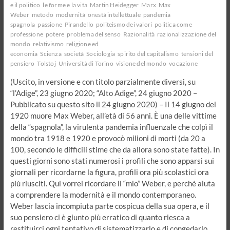
e il politico
le forme e la vita
Martin Heidegger
Marx
Max
Weber
metodo
modernità
onestà intellettuale
pandemia
spagnola
passione
Pirandello
politeismo dei valori
politica come
professione
potere
problema del senso
Razionalità
razionalizzazione del
mondo
relativismo
religione ed
economia
Scienza
società
Sociologia
spirito del capitalismo
tensioni del
pensiero
Tolstoj
Università di Torino
visione del mondo
vocazione
(Uscito, in versione e con titolo parzialmente diversi, su
“l’Adige”, 23 giugno 2020; “Alto Adige”, 24 giugno 2020 –
Pubblicato su questo sito il 24 giugno 2020) – Il 14 giugno del
1920 muore Max Weber, all’età di 56 anni. È una delle vittime
della “spagnola”, la virulenta pandemia influenzale che colpì il
mondo tra 1918 e 1920 e provocò milioni di morti (da 20 a
100, secondo le difficili stime che da allora sono state fatte). In
questi giorni sono stati numerosi i profili che sono apparsi sui
giornali per ricordarne la figura, profili ora più scolastici ora
più riusciti. Qui vorrei ricordare il “mio” Weber, e perché aiuta
a comprendere la modernità e il mondo contemporaneo.
Weber lascia incompiuta parte cospicua della sua opera, e il
suo pensiero ci è giunto più erratico di quanto riesca a
restituirci ogni tentativo di sistematizzarlo e di congedarlo,