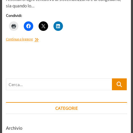
sia quando lo…
Condividi:
Il
Continua a leggere
“mio”
Weber,
e
i
nostri
tempi
Cerca…
CATEGORIE
Archivio