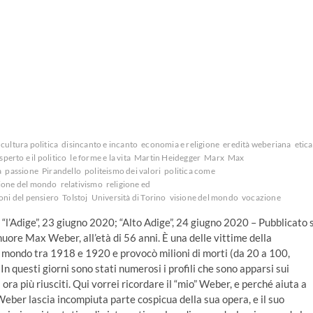
cultura politica
disincanto e incanto
economia e religione
eredità weberiana
etica
esperto e il politico
le forme e la vita
Martin Heidegger
Marx
Max
a
passione
Pirandello
politeismo dei valori
politica come
zione del mondo
relativismo
religione ed
oni del pensiero
Tolstoj
Università di Torino
visione del mondo
vocazione
u “l’Adige”, 23 giugno 2020; “Alto Adige”, 24 giugno 2020 – Pubblicato 
uore Max Weber, all’età di 56 anni. È una delle vittime della
il mondo tra 1918 e 1920 e provocò milioni di morti (da 20 a 100,
 In questi giorni sono stati numerosi i profili che sono apparsi sui
i ora più riusciti. Qui vorrei ricordare il “mio” Weber, e perché aiuta a
er lascia incompiuta parte cospicua della sua opera, e il suo