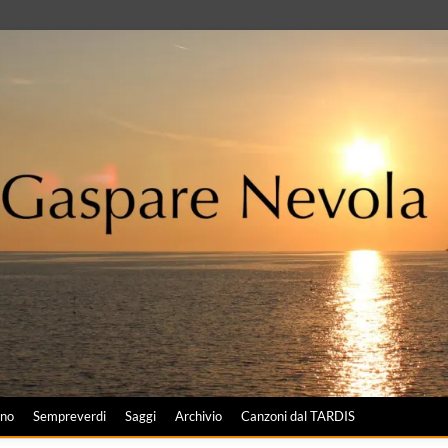
ano
Sempreverdi
Saggi
Archivio
Canzoni dal TARDIS