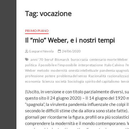
Tag:
vocazione
PRIMO PIANO
Il “mio” Weber, e i nostri tempi
Gaspare Nevola
24/06/2020
anni '70
beruf
Bismarck
burocrazia
centenario morte Weber
politica
il possibile e l'impossibile
interpretazione
Italo Calvino
l'
Weber
metodo
modernità
onestà intellettuale
pandemia spagnol
professione
potere
problema del senso
Razionalità
razionalizza
economia
Scienza
società
Sociologia
spirito del capitalismo
tensi
(Uscito, in versione e con titolo parzialmente diversi, s
questo sito il 24 giugno 2020) – Il 14 giugno del 1920 m
“spagnola”, la virulenta pandemia influenzale che colpì 
secondo le difficili stime che da allora sono state fatte).
giornali per ricordarne la figura, profili ora più scolastic
comprendere la modernità e il mondo contemporaneo. Web