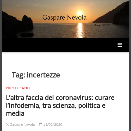
Skip
to
content
Tag:
incertezze
PRIMO PIANO
L’altra faccia del coronavirus: curare
l’infodemia, tra scienza, politica e
media
Gaspare Nevola
11/02/2020