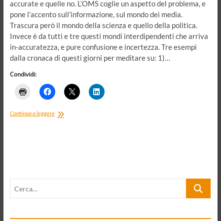
accurate e quelle no. L’OMS coglie un aspetto del problema, e
pone l’accento sull’informazione, sul mondo dei media.
Trascura però il mondo della scienza e quello della politica.
Invece è da tutti e tre questi mondi interdipendenti che arriva
in-accuratezza, e pure confusione e incertezza. Tre esempi
dalla cronaca di questi giorni per meditare su: 1)…
Condividi:
L’altra
Continua a leggere
faccia
del
coronavirus:
curare
l’infodemia,
tra
scienza,
Cerca…
politica
e
media