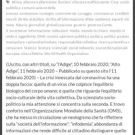
Africa
allarme e allarmismo
Burioni
chiusura traffico aereo
Cina
cominica
pubblica
comunicazione della
scienza
confusione
contagio
controversie
coraggio
coronavirus
credibilità
c
morali
diritto al dubbio
diritto all'informazione
élites
epidemia
esperti
etica e
news
fiducia
giornalisti
globalizzazione
governi
governo Conte
2
incertezze
informazione
istituzioni
media
mondo in chiaro
mondo in
ombra
oggettività
OMS
onestà
opinione pubblica
politica
politici
postverità
manipolare
razionalità limitata
responsabilità collettive
ricerca scientifica e f
censurare
Science
Scienza
scienziati
social networks
sovranità nazionale
tra
europea
vita collettiva
World Health Organisation
(Uscito, con altri titoli, su “l’Adige”, 10 febbraio 2020; “Alto
Adige”, 11 febbraio 2020 – Pubblicato su questo sito l’11
febbraio 2020) – La crisi innescata dal coronavirus ha una
doppia faccia: quella di un virus che colpisce l’equilibrio
biologico del corpo umano; e quella che riguarda l’equilibrio
socio-culturale della vita collettiva. Da scienziato socio-
politico la mia attenzione si concentra sulla seconda. E trovo
conforto nell’Organizzazione Mondiale della Sanità (OMS),
che ha messo in circolazione un neologismo che fa riflettere
sulla “società dell’informazione”: “infodemia”, abbondanza di
informazioni che rende difficile al cittadino distinguere quelle