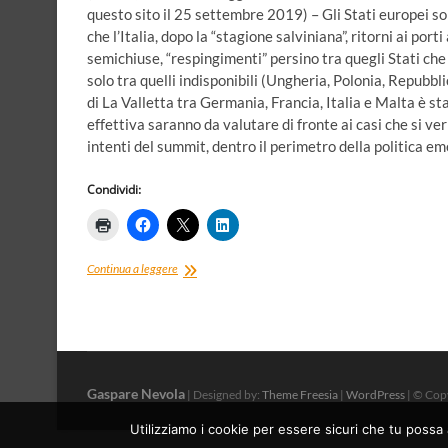
questo sito il 25 settembre 2019) – Gli Stati europei son
che l’Italia, dopo la “stagione salviniana”, ritorni ai po
semichiuse, “respingimenti” persino tra quegli Stati che
solo tra quelli indisponibili (Ungheria, Polonia, Repubbl
di La Valletta tra Germania, Francia, Italia e Malta è s
effettiva saranno da valutare di fronte ai casi che si ve
intenti del summit, dentro il perimetro della politica e
Condividi:
Mondo
Continua a leggere
Nuovo,
Terzo
Mondo,
Mondo
Guasto.
Dov’è
Gaspare Nevola
il
| Designed by:
Theme Freesia
|
WordPress
| © Copy
nuovo
Utilizziamo i cookie per essere sicuri che tu possa 
umanesimo
per