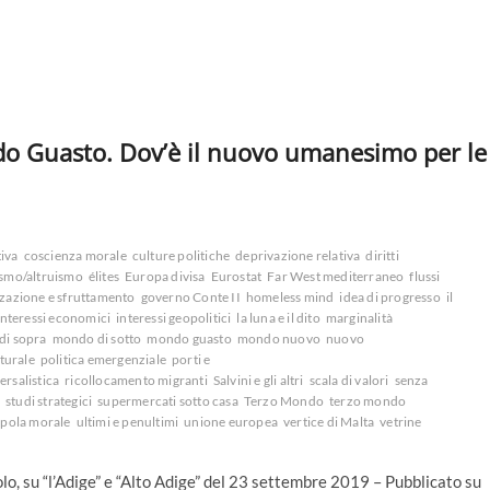
 Guasto. Dov’è il nuovo umanesimo per le
tiva
coscienza morale
culture politiche
deprivazione relativa
diritti
smo/altruismo
élites
Europa divisa
Eurostat
Far West mediterraneo
flussi
zzazione e sfruttamento
governo Conte II
homeless mind
idea di progresso
il
interessi economici
interessi geopolitici
la luna e il dito
marginalità
di sopra
mondo di sotto
mondo guasto
mondo nuovo
nuovo
turale
politica emergenziale
porti e
ersalistica
ricollocamento migranti
Salvini e gli altri
scala di valori
senza
i
studi strategici
supermercati sotto casa
Terzo Mondo
terzo mondo
ppola morale
ultimi e penultimi
unione europea
vertice di Malta
vetrine
olo, su “l’Adige” e “Alto Adige” del 23 settembre 2019 – Pubblicato su