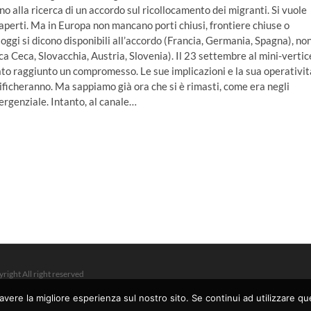
o alla ricerca di un accordo sul ricollocamento dei migranti. Si vuole
rti aperti. Ma in Europa non mancano porti chiusi, frontiere chiuse o
 oggi si dicono disponibili all’accordo (Francia, Germania, Spagna), no
ica Ceca, Slovacchia, Austria, Slovenia). Il 23 settembre al mini-vertic
tato raggiunto un compromesso. Le sue implicazioni e la sua operativit
rificheranno. Ma sappiamo già ora che si è rimasti, come era negli
mergenziale. Intanto, al canale…
right All right reserved
avere la migliore esperienza sul nostro sito. Se continui ad utilizzare q