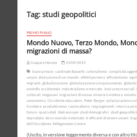
Tag:
studi geopolitici
PRIMO PIANO
Mondo Nuovo, Terzo Mondo, Mondo
migrazioni di massa?
Gaspare Nevola
25/09/2019
buon prezzo
cardinale Bassetti
colonialismo
complicità ogget
umani
distruzione di un mondo
effetti perversi
efficientismo
egoi
migranti
globalizzazione
globalizzazione e inquinamento
globali
modello occidentale
industrialismo e mercato
insicurezze sociali
culturali
meganavi
migrazioni di massa
miseria e violenza
mondo 
umanesimo
Occidente educatore
Peter Berger
polarizzazione cul
frontiere
produttivismo
razionalismo
respingimenti
retorica univ
futuro
spazi vitali
Stati europei
studi demografici
studi geopolitic
depredato
terzo mondo violentato
trafficanti di essere umani
tra
dell'Occidente
Wittgenstein Centre
(Uscito, in versione leggermente diversa e con altro tit