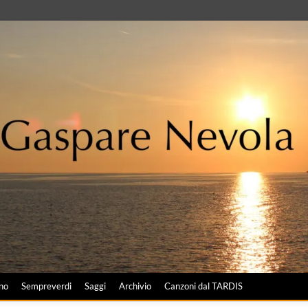
no
Sempreverdi
Saggi
Archivio
Canzoni dal TARDIS