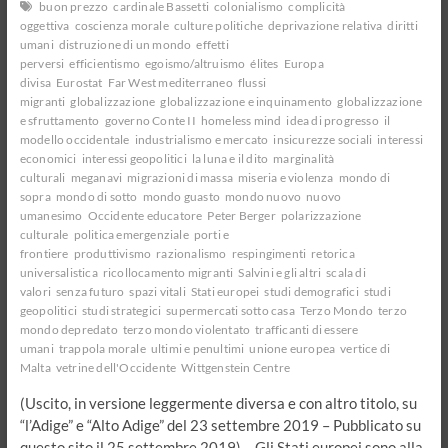
buon prezzo
cardinale Bassetti
colonialismo
complicità
oggettiva
coscienza morale
culture politiche
deprivazione relativa
diritti
umani
distruzione di un mondo
effetti
perversi
efficientismo
egoismo/altruismo
élites
Europa
divisa
Eurostat
Far West mediterraneo
flussi
migranti
globalizzazione
globalizzazione e inquinamento
globalizzazione
e sfruttamento
governo Conte II
homeless mind
idea di progresso
il
modello occidentale
industrialismo e mercato
insicurezze sociali
interessi
economici
interessi geopolitici
la luna e il dito
marginalità
culturali
meganavi
migrazioni di massa
miseria e violenza
mondo di
sopra
mondo di sotto
mondo guasto
mondo nuovo
nuovo
umanesimo
Occidente educatore
Peter Berger
polarizzazione
culturale
politica emergenziale
porti e
frontiere
produttivismo
razionalismo
respingimenti
retorica
universalistica
ricollocamento migranti
Salvini e gli altri
scala di
valori
senza futuro
spazi vitali
Stati europei
studi demografici
studi
geopolitici
studi strategici
supermercati sotto casa
Terzo Mondo
terzo
mondo depredato
terzo mondo violentato
trafficanti di essere
umani
trappola morale
ultimi e penultimi
unione europea
vertice di
Malta
vetrine dell'Occidente
Wittgenstein Centre
(Uscito, in versione leggermente diversa e con altro titolo, su
“l’Adige” e “Alto Adige” del 23 settembre 2019 – Pubblicato su
questo sito il 25 settembre 2019) – Gli Stati europei sono alla