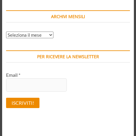
ARCHIVI MENSILI
ARCHIVI
MENSILI
PER RICEVERE LA NEWSLETTER
Email
*
A
l
t