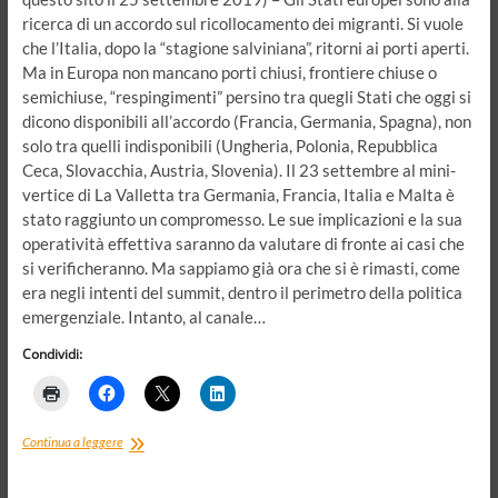
ricerca di un accordo sul ricollocamento dei migranti. Si vuole
che l’Italia, dopo la “stagione salviniana”, ritorni ai porti aperti.
Ma in Europa non mancano porti chiusi, frontiere chiuse o
semichiuse, “respingimenti” persino tra quegli Stati che oggi si
dicono disponibili all’accordo (Francia, Germania, Spagna), non
solo tra quelli indisponibili (Ungheria, Polonia, Repubblica
Ceca, Slovacchia, Austria, Slovenia). Il 23 settembre al mini-
vertice di La Valletta tra Germania, Francia, Italia e Malta è
stato raggiunto un compromesso. Le sue implicazioni e la sua
operatività effettiva saranno da valutare di fronte ai casi che
si verificheranno. Ma sappiamo già ora che si è rimasti, come
era negli intenti del summit, dentro il perimetro della politica
emergenziale. Intanto, al canale…
Condividi:
Mondo
Continua a leggere
Nuovo,
Terzo