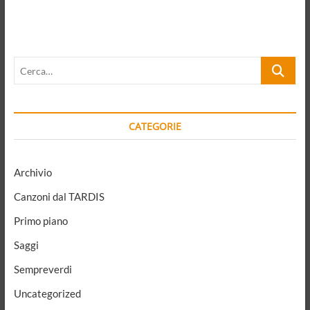
Mondo,
Mondo
Guasto.
Dov’è
il
Cerca…
nuovo
umanesimo
per
le
migrazioni
CATEGORIE
di
massa?
Archivio
Canzoni dal TARDIS
Primo piano
Saggi
Sempreverdi
Uncategorized