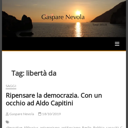
Skip
to
content
Tag:
libertà da
SAGGI
Ripensare la democrazia. Con un
occhio ad Aldo Capitini
Gaspare Nevola
18/10/2019
alternative
Althusius
antagonismo
antifascismo
Berlin
Bobbio
capacità
Capi