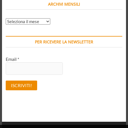
ARCHIVI MENSILI
ARCHIVI
MENSILI
PER RICEVERE LA NEWSLETTER
Email
*
A
l
t
e
r