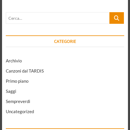
ad
Aldo
Cerca…
Capitini
CATEGORIE
Archivio
Canzoni dal TARDIS
Primo piano
Saggi
Sempreverdi
Uncategorized