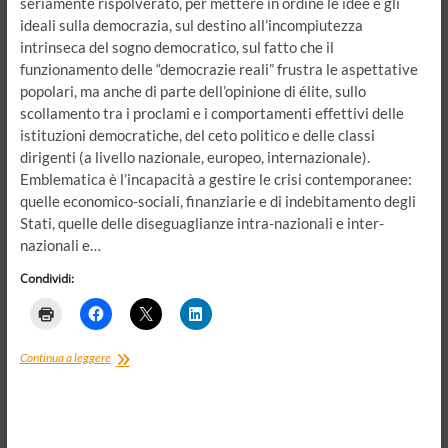
seriamente rispolverato, per mettere in ordine le idee e gli
ideali sulla democrazia, sul destino all’incompiutezza
intrinseca del sogno democratico, sul fatto che il
funzionamento delle “democrazie reali” frustra le aspettative
popolari, ma anche di parte dell’opinione di élite, sullo
scollamento tra i proclami e i comportamenti effettivi delle
istituzioni democratiche, del ceto politico e delle classi
dirigenti (a livello nazionale, europeo, internazionale).
Emblematica è l’incapacità a gestire le crisi contemporanee:
quelle economico-sociali, finanziarie e di indebitamento degli
Stati, quelle delle diseguaglianze intra-nazionali e inter-
nazionali e…
Condividi:
Ripensare
Continua a leggere
la
democrazia.
Con
un
occhio