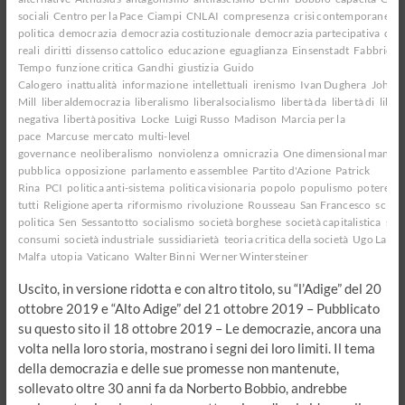
sociali
Centro per la Pace
Ciampi
CNLAI
compresenza
crisi contemporanee
c
politica
democrazia
democrazia costituzionale
democrazia partecipativa
dem
reali
diritti
dissenso cattolico
educazione
eguaglianza
Einsenstadt
Fabbrica d
Tempo
funzione critica
Gandhi
giustizia
Guido
Calogero
inattualità
informazione
intellettuali
irenismo
Ivan Dughera
John S
Mill
liberaldemocrazia
liberalismo
liberalsocialismo
libertà da
libertà di
liber
negativa
libertà positiva
Locke
Luigi Russo
Madison
Marcia per la
pace
Marcuse
mercato
multi-level
governance
neoliberalismo
nonviolenza
omnicrazia
One dimensional man
op
pubblica
opposizione
parlamento e assemblee
Partito d'Azione
Patrick
Rina
PCI
politica anti-sistema
politica visionaria
popolo
populismo
potere
po
tutti
Religione aperta
riformismo
rivoluzione
Rousseau
San Francesco
scien
politica
Sen
Sessantotto
socialismo
società borghese
società capitalistica
soci
consumi
società industriale
sussidiarietà
teoria critica della società
Ugo La
Malfa
utopia
Vaticano
Walter Binni
Werner Wintersteiner
Uscito, in versione ridotta e con altro titolo, su “l’Adige” del 20
ottobre 2019 e “Alto Adige” del 21 ottobre 2019 – Pubblicato
su questo sito il 18 ottobre 2019 – Le democrazie, ancora una
volta nella loro storia, mostrano i segni dei loro limiti. Il tema
della democrazia e delle sue promesse non mantenute,
sollevato oltre 30 anni fa da Norberto Bobbio, andrebbe