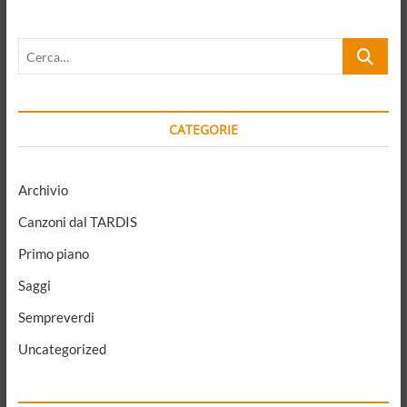
ad
Aldo
Cerca…
Capitini
CATEGORIE
Archivio
Canzoni dal TARDIS
Primo piano
Saggi
Sempreverdi
Uncategorized