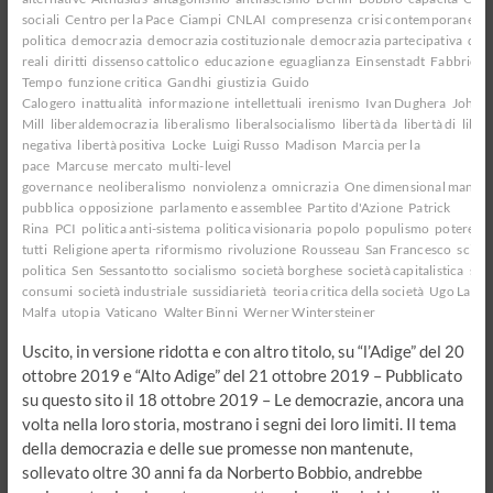
sociali
Centro per la Pace
Ciampi
CNLAI
compresenza
crisi contemporanee
c
politica
democrazia
democrazia costituzionale
democrazia partecipativa
dem
reali
diritti
dissenso cattolico
educazione
eguaglianza
Einsenstadt
Fabbrica d
Tempo
funzione critica
Gandhi
giustizia
Guido
Calogero
inattualità
informazione
intellettuali
irenismo
Ivan Dughera
John S
Mill
liberaldemocrazia
liberalismo
liberalsocialismo
libertà da
libertà di
liber
negativa
libertà positiva
Locke
Luigi Russo
Madison
Marcia per la
pace
Marcuse
mercato
multi-level
governance
neoliberalismo
nonviolenza
omnicrazia
One dimensional man
op
pubblica
opposizione
parlamento e assemblee
Partito d'Azione
Patrick
Rina
PCI
politica anti-sistema
politica visionaria
popolo
populismo
potere
po
tutti
Religione aperta
riformismo
rivoluzione
Rousseau
San Francesco
scien
politica
Sen
Sessantotto
socialismo
società borghese
società capitalistica
soci
consumi
società industriale
sussidiarietà
teoria critica della società
Ugo La
Malfa
utopia
Vaticano
Walter Binni
Werner Wintersteiner
Uscito, in versione ridotta e con altro titolo, su “l’Adige” del 20
ottobre 2019 e “Alto Adige” del 21 ottobre 2019 – Pubblicato
su questo sito il 18 ottobre 2019 – Le democrazie, ancora una
volta nella loro storia, mostrano i segni dei loro limiti. Il tema
della democrazia e delle sue promesse non mantenute,
sollevato oltre 30 anni fa da Norberto Bobbio, andrebbe