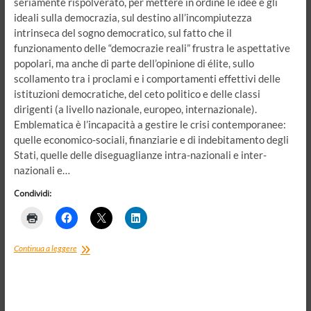
seriamente rispolverato, per mettere in ordine le idee e gli
ideali sulla democrazia, sul destino all’incompiutezza
intrinseca del sogno democratico, sul fatto che il
funzionamento delle “democrazie reali” frustra le aspettative
popolari, ma anche di parte dell’opinione di élite, sullo
scollamento tra i proclami e i comportamenti effettivi delle
istituzioni democratiche, del ceto politico e delle classi
dirigenti (a livello nazionale, europeo, internazionale).
Emblematica è l’incapacità a gestire le crisi contemporanee:
quelle economico-sociali, finanziarie e di indebitamento degli
Stati, quelle delle diseguaglianze intra-nazionali e inter-
nazionali e…
Condividi:
Ripensare
Continua a leggere
la
democrazia.
Con
un
occhio