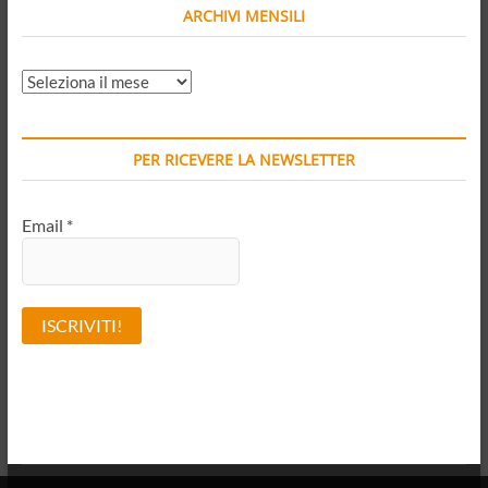
ARCHIVI MENSILI
ARCHIVI
MENSILI
PER RICEVERE LA NEWSLETTER
Email
*
A
l
t
e
r