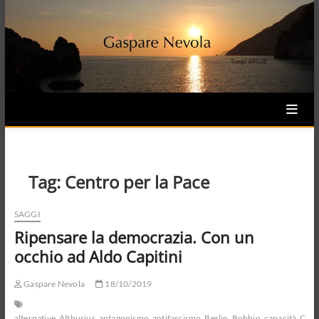
Skip
to
content
Tag:
Centro per la Pace
SAGGI
Ripensare la democrazia. Con un
occhio ad Aldo Capitini
Gaspare Nevola
18/10/2019
alternative
Althusius
antagonismo
antifascismo
Berlin
Bobbio
capacità
Capi