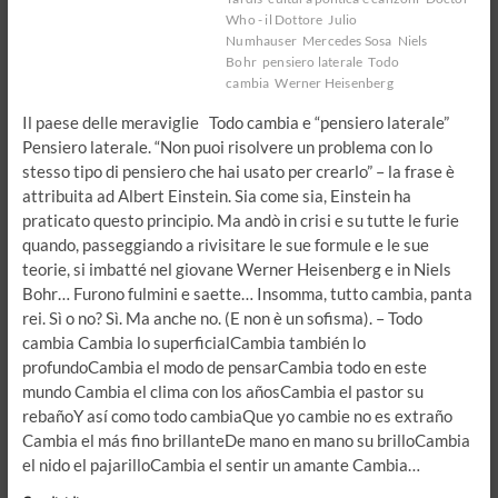
Who - il Dottore
Julio
Numhauser
Mercedes Sosa
Niels
Bohr
pensiero laterale
Todo
cambia
Werner Heisenberg
Il paese delle meraviglie Todo cambia e “pensiero laterale”
Pensiero laterale. “Non puoi risolvere un problema con lo
stesso tipo di pensiero che hai usato per crearlo” – la frase è
attribuita ad Albert Einstein. Sia come sia, Einstein ha
praticato questo principio. Ma andò in crisi e su tutte le furie
quando, passeggiando a rivisitare le sue formule e le sue
teorie, si imbatté nel giovane Werner Heisenberg e in Niels
Bohr… Furono fulmini e saette… Insomma, tutto cambia, panta
rei. Sì o no? Sì. Ma anche no. (E non è un sofisma). – Todo
cambia Cambia lo superficialCambia también lo
profundoCambia el modo de pensarCambia todo en este
mundo Cambia el clima con los añosCambia el pastor su
rebañoY así como todo cambiaQue yo cambie no es extraño
Cambia el más fino brillanteDe mano en mano su brilloCambia
el nido el pajarilloCambia el sentir un amante Cambia…