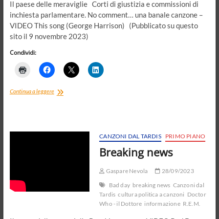
Il paese delle meraviglie Corti di giustizia e commissioni di
inchiesta parlamentare. No comment… una banale canzone –
VIDEO This song (George Harrison) (Pubblicato su questo
sito il 9 novembre 2023)
Condividi:
Corti
Continua a leggere
di
giustizia
e
commissioni
di
CANZONI DAL TARDIS
PRIMO PIANO
inchiesta
Breaking news
parlamentare.
No
comment…
Gaspare Nevola
28/09/2023
una
Bad day
breaking news
Canzoni dal
banale
Tardis
cultura politica a canzoni
Doctor
canzone
Who - il Dottore
informazione
R.E.M.