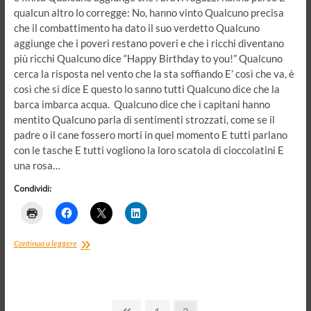
qualcun altro lo corregge: No, hanno vinto Qualcuno precisa
che il combattimento ha dato il suo verdetto Qualcuno
aggiunge che i poveri restano poveri e che i ricchi diventano
più ricchi Qualcuno dice “Happy Birthday to you!” Qualcuno
cerca la risposta nel vento che la sta soffiando E’ così che va, è
così che si dice E questo lo sanno tutti Qualcuno dice che la
barca imbarca acqua. Qualcuno dice che i capitani hanno
mentito Qualcuno parla di sentimenti strozzati, come se il
padre o il cane fossero morti in quel momento E tutti parlano
con le tasche E tutti vogliono la loro scatola di cioccolatini E
una rosa…
Condividi:
La
Continua a leggere
gente
parla
parla
parla…