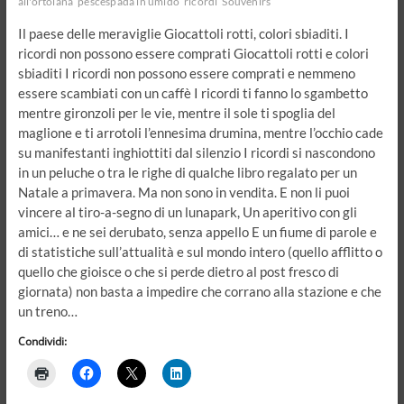
all'ortolana
pescespada in umido
ricordi
Souvenirs
Il paese delle meraviglie Giocattoli rotti, colori sbiaditi. I
ricordi non possono essere comprati Giocattoli rotti e colori
sbiaditi I ricordi non possono essere comprati e nemmeno
essere scambiati con un caffè I ricordi ti fanno lo sgambetto
mentre gironzoli per le vie, mentre il sole ti spoglia del
maglione e ti arrotoli l’ennesima drumina, mentre l’occhio cade
su manifestanti inghiottiti dal silenzio I ricordi si nascondono
in un peluche o tra le righe di qualche libro regalato per un
Natale a primavera. Ma non sono in vendita. E non li puoi
vincere al tiro-a-segno di un lunapark, Un aperitivo con gli
amici… e ne sei derubato, senza appello E un fiume di parole e
di statistiche sull’attualità e sul mondo intero (quello afflitto o
quello che gioisce o che si perde dietro al post fresco di
giornata) non basta a impedire che corrano alla stazione e che
un treno…
Condividi: