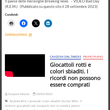
Il paese delle meraviglie Breaking news – VIDEO Bad Day
(R.E.M.) (Pubblicato su questo sito il 28 settembre 2023)
Condividi:
Breaking
Continua a leggere
news
CANZONI DAL TARDIS
PRIMO PIANO
Giocattoli rotti e
colori sbiaditi. I
ricordi non possono
essere comprati
Gaspare Nevola
18/03/2023
Andrew Bird
carnevale
colori sbiaditi
Doctor Who - il
Dottore
giocattoli rotti
lunapark
non-in-vendita
penne