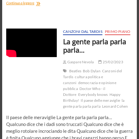
Giocattoli
Continua a leggere
rotti
e
colori
sbiaditi.
I
CANZONI DAL TARDIS
PRIMO PIANO
ricordi
La gente parla parla
non
possono
parla…
essere
comprati
Gaspare Nevola
25/02/2023
Beatles
Bob Dylan
Canzoni del
Tardis
cultura politica e
canzoni
democrazia e opinione
pubblica
Doctor Who - il
Dottore
Everybody knows
Happy
Birthday!
Il paese delle meraviglie
la
gente parla parla parla
Leonard Cohen
Il paese delle meraviglie La gente parla parla parla…
Qualcuno dice che i dadi sono truccati Qualcuno dice che è
meglio rotolare incrociando le dita Qualcuno dice che la guerra
è finita Qualcuno aggiunge che i bravi ragazzi hanno perso E