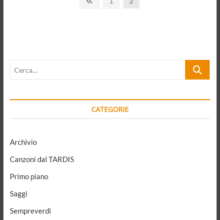
Paginazione
Previous
Page
Page
1
2
page
degli
articoli
Cerca…
CATEGORIE
Archivio
Canzoni dal TARDIS
Primo piano
Saggi
Sempreverdi