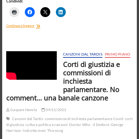
Condividi:
Todo
Continua a leggere
cambia
e
“pensiero
laterale”
CANZONI DAL TARDIS
PRIMO PIANO
Corti di giustizia e
commissioni di
inchiesta
parlamentare. No
comment… una banale canzone
Gaspare Nevola
09/11/2023
Canzoni dal Tardis
commissione di inchiesta parlamentare e Covid
corti
di giustizia
cultura politica e canzoni
Doctor Who - il Dottore
George
Harrison
Indi otto mesi
This song