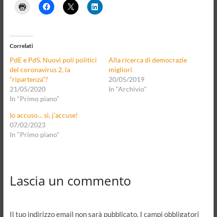
Correlati
PdE e PdS. Nuovi poli politici
Alla ricerca di democrazie
del coronavirus 2, la
migliori
“ripartenza”?
20/05/2019
21/05/2020
In "Archivio"
In "Primo piano"
Io accuso… sì, j’accuse!
07/02/2023
In "Primo piano"
Lascia un commento
Il tuo indirizzo email non sarà pubblicato.
I campi obbligatori