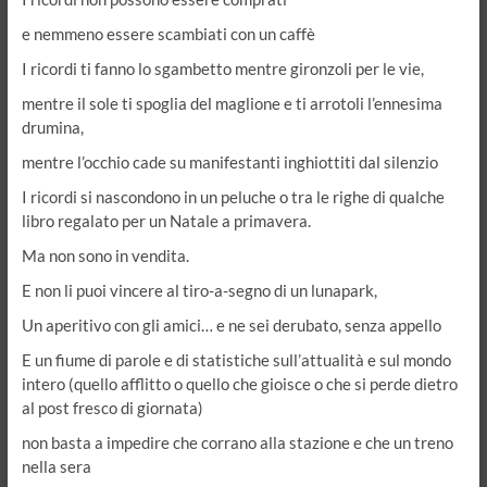
e nemmeno essere scambiati con un caffè
I ricordi ti fanno lo sgambetto mentre gironzoli per le vie,
mentre il sole ti spoglia del maglione e ti arrotoli l’ennesima
drumina,
mentre l’occhio cade su manifestanti inghiottiti dal silenzio
I ricordi si nascondono in un peluche o tra le righe di qualche
libro regalato per un Natale a primavera.
Ma non sono in vendita.
E non li puoi vincere al tiro-a-segno di un lunapark,
Un aperitivo con gli amici… e ne sei derubato, senza appello
E un fiume di parole e di statistiche sull’attualità e sul mondo
intero (quello afflitto o quello che gioisce o che si perde dietro
al post fresco di giornata)
non basta a impedire che corrano alla stazione e che un treno
nella sera