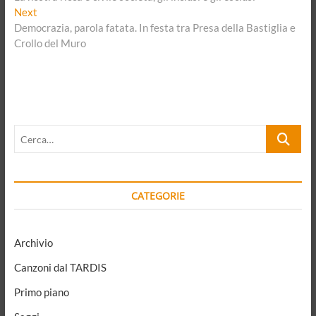
articoli
Next
t
Next
post:
Democrazia, parola fatata. In festa tra Presa della Bastiglia e
e
Crollo del Muro
r
n
a
t
i
Cerca…
v
e
:
CATEGORIE
Archivio
Canzoni dal TARDIS
Primo piano