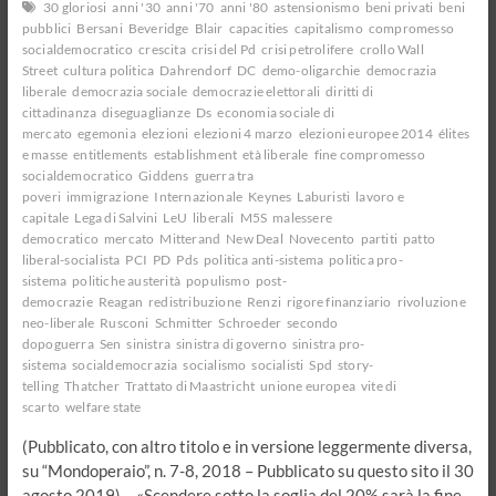
30 gloriosi
anni '30
anni '70
anni '80
astensionismo
beni privati
beni
pubblici
Bersani
Beveridge
Blair
capacities
capitalismo
compromesso
socialdemocratico
crescita
crisi del Pd
crisi petrolifere
crollo Wall
Street
cultura politica
Dahrendorf
DC
demo-oligarchie
democrazia
liberale
democrazia sociale
democrazie elettorali
diritti di
cittadinanza
diseguaglianze
Ds
economia sociale di
mercato
egemonia
elezioni
elezioni 4 marzo
elezioni europee 2014
élites
e masse
entitlements
establishment
età liberale
fine compromesso
socialdemocratico
Giddens
guerra tra
poveri
immigrazione
Internazionale
Keynes
Laburisti
lavoro e
capitale
Lega di Salvini
LeU
liberali
M5S
malessere
democratico
mercato
Mitterand
New Deal
Novecento
partiti
patto
liberal-socialista
PCI
PD
Pds
politica anti-sistema
politica pro-
sistema
politiche austerità
populismo
post-
democrazie
Reagan
redistribuzione
Renzi
rigore finanziario
rivoluzione
neo-liberale
Rusconi
Schmitter
Schroeder
secondo
dopoguerra
Sen
sinistra
sinistra di governo
sinistra pro-
sistema
socialdemocrazia
socialismo
socialisti
Spd
story-
telling
Thatcher
Trattato di Maastricht
unione europea
vite di
scarto
welfare state
(Pubblicato, con altro titolo e in versione leggermente diversa,
su “Mondoperaio”, n. 7-8, 2018 – Pubblicato su questo sito il 30
agosto 2019) – «Scendere sotto la soglia del 20% sarà la fine