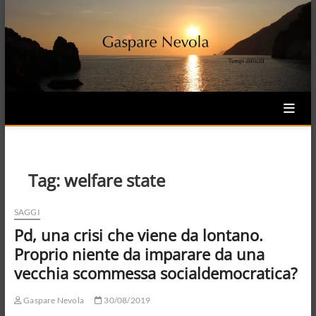
Skip
to
content
Tag:
welfare state
SAGGI
Pd, una crisi che viene da lontano.
Proprio niente da imparare da una
vecchia scommessa socialdemocratica?
Gaspare Nevola
30/08/2019