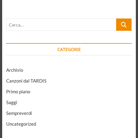
da
lontano.
Proprio
Cerca…
niente
da
imparare
da
una
CATEGORIE
vecchia
scommessa
socialdemocratica?
Archivio
Canzoni dal TARDIS
Primo piano
Saggi
Sempreverdi
Uncategorized