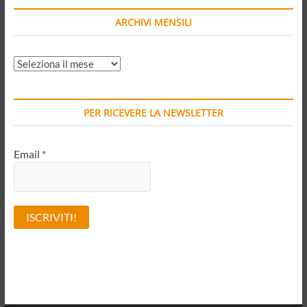
ARCHIVI MENSILI
ARCHIVI
MENSILI
PER RICEVERE LA NEWSLETTER
Email
*
A
l
t
e