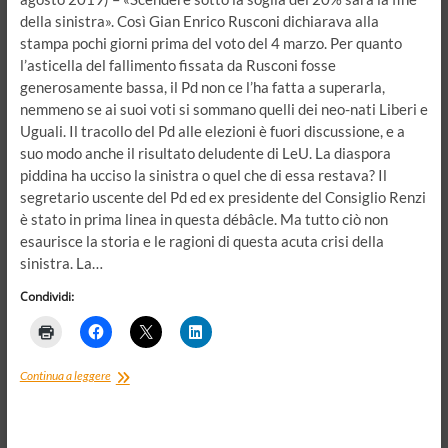
della sinistra». Così Gian Enrico Rusconi dichiarava alla
stampa pochi giorni prima del voto del 4 marzo. Per quanto
l’asticella del fallimento fissata da Rusconi fosse
generosamente bassa, il Pd non ce l’ha fatta a superarla,
nemmeno se ai suoi voti si sommano quelli dei neo-nati Liberi e
Uguali. Il tracollo del Pd alle elezioni è fuori discussione, e a
suo modo anche il risultato deludente di LeU. La diaspora
piddina ha ucciso la sinistra o quel che di essa restava? Il
segretario uscente del Pd ed ex presidente del Consiglio Renzi
è stato in prima linea in questa débâcle. Ma tutto ciò non
esaurisce la storia e le ragioni di questa acuta crisi della
sinistra. La…
Condividi:
Pd,
Continua a leggere
una
crisi
che
viene