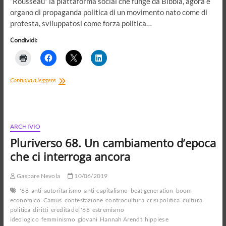
“Rousseau” la piattaforma social che funge da Bibbia, agorà e
organo di propaganda politica di un movimento nato come di
protesta, sviluppatosi come forza politica…
Condividi:
Il
Continua a leggere
fantasma
di
Rousseau
e
la
ARCHIVIO
blogdemocrazia
Pluriverso 68. Un cambiamento d’epoca
che ci interroga ancora
Gaspare Nevola
10/06/2019
'68
anti-autoritarismo
anti-capitalismo
beat generation
boom
economico
Camus
contestazione
controcultura
crisi politica
cultura
politica
diritti
eredità del '68
estremismo
ideologico
femminismo
giovani
Hannah Arendt
hippies e