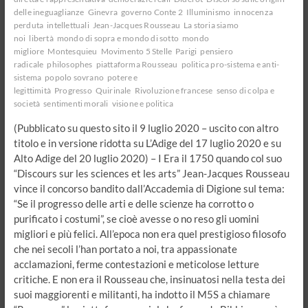
delle ineguaglianze
Ginevra
governo Conte 2
Illuminismo
innocenza
perduta
intellettuali
Jean-Jacques Rousseau
La storia siamo
noi
libertà
mondo di sopra e mondo di sotto
mondo
migliore
Montesquieu
Movimento 5 Stelle
Parigi
pensiero
radicale
philosophes
piattaforma Rousseau
politica pro-sistema e anti-
sistema
popolo sovrano
potere e
legittimità
Progresso
Quirinale
Rivoluzione francese
senso di colpa e
società
sentimenti morali
visione e politica
(Pubblicato su questo sito il 9 luglio 2020 – uscito con altro
titolo e in versione ridotta su L’Adige del 17 luglio 2020 e su
Alto Adige del 20 luglio 2020) – I Era il 1750 quando col suo
“Discours sur les sciences et les arts” Jean-Jacques Rousseau
vince il concorso bandito dall’Accademia di Digione sul tema:
“Se il progresso delle arti e delle scienze ha corrotto o
purificato i costumi”, se cioè avesse o no reso gli uomini
migliori e più felici. All’epoca non era quel prestigioso filosofo
che nei secoli l’han portato a noi, tra appassionate
acclamazioni, ferme contestazioni e meticolose letture
critiche. E non era il Rousseau che, insinuatosi nella testa dei
suoi maggiorenti e militanti, ha indotto il M5S a chiamare