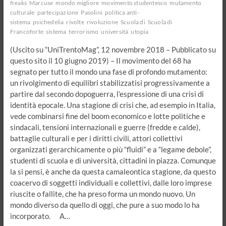
freaks
Marcuse
mondo migliore
movimento studentesco
mutamento
culturale
partecipazione
Pasolini
politica anti-
sistema
psichedelia
rivolte
rivoluzione
Scuola di
Scuola di
Francoforte
sistema
terrorismo
università
utopia
(Uscito su “UniTrentoMag”, 12 novembre 2018 – Pubblicato su
questo sito il 10 giugno 2019) – Il movimento del 68 ha
segnato per tutto il mondo una fase di profondo mutamento:
un rivolgimento di equilibri stabilizzatisi progressivamente a
partire dal secondo dopoguerra, l’espressione di una crisi di
identità epocale. Una stagione di crisi che, ad esempio in Italia,
vede combinarsi fine del boom economico e lotte politiche e
sindacali, tensioni internazionali e guerre (fredde e calde),
battaglie culturali e per i diritti civili, attori collettivi
organizzati gerarchicamente o più “fluidi” e a “legame debole”,
studenti di scuola e di università, cittadini in piazza. Comunque
la si pensi, è anche da questa camaleontica stagione, da questo
coacervo di soggetti individuali e collettivi, dalle loro imprese
riuscite o fallite, che ha preso forma un mondo nuovo. Un
mondo diverso da quello di oggi, che pure a suo modo lo ha
incorporato. A…