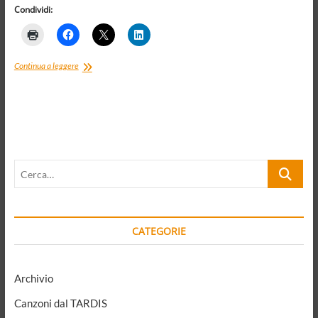
Condividi:
Pluriverso
Continua a leggere
68.
Un
cambiamento
d’epoca
che
ci
interroga
Cerca…
ancora
CATEGORIE
Archivio
Canzoni dal TARDIS