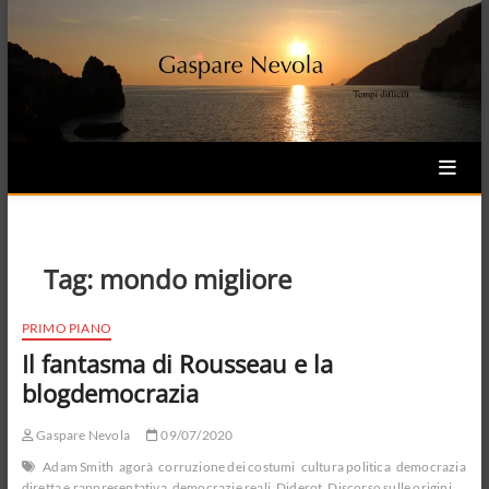
Skip
to
content
Tag:
mondo migliore
PRIMO PIANO
Il fantasma di Rousseau e la
blogdemocrazia
Gaspare Nevola
09/07/2020
Adam Smith
agorà
corruzione dei costumi
cultura politica
democrazia
diretta e rappresentativa
democrazie reali
Diderot
Discorso sulle origini