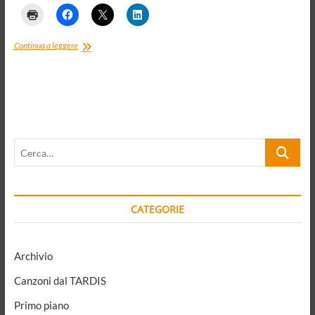
Allarme
Continua a leggere
barbari
o
crisi
delle
élites?
Cerca…
CATEGORIE
Archivio
Canzoni dal TARDIS
Primo piano