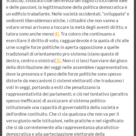
Sciascia), svuotato cioè dell’eresia del vaglio critico delle idee
e delle passioni, la legittimazione della politica democratica è
un edificio traballante. Nelle società occidentali, “sviluppate” e
sedicenti liberaldemocratiche, i cittadini che non vanno a
votare ormai arrivano a toccare la metà degli aventi diritto, e
talora sono anche meno
[4]
. Tra coloro che continuano a
esercitare il diritto di voto, ragguardevole è la quota di chi alle
urne sceglie forze politiche in aperta opposizione a quelle
tradizionali di orientamento pro-sistema (siano queste di
destra, centro o sinistra)
[5]
. Non ci si lasci fuorviare dal gioco
della distribuzione dei seggi nelle assemblee rappresentative,
dove la presenza e il peso delle forze politiche sono spesso
distorte da meccanismi (i sistemi elettorali) che traducono i
voti in seggi, portando a esiti che penalizzano la
rappresentatività dei parlamenti, e ciò nel tentativo (peraltro
spesso inefficace) di assicurare al sistema politico-
istituzionale una capacità di governabilità della società e
dell’ordine costituito. Che ci sia qualcosa che non va per il
verso giusto nelle istituzioni, nelle pratiche e nel significato
che si dà correntemente alla rappresentanza pluralistico-
democratica e alla partecipazione elettorale della