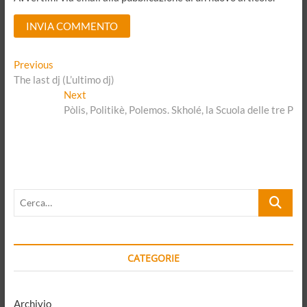
A
Navigazione
Previous
Previous
l
post:
The last dj (L’ultimo dj)
articoli
Next
t
Next
post:
Pòlis, Politikè, Polemos. Skholé, la Scuola delle tre P
e
r
n
a
t
Cerca…
i
v
e
:
CATEGORIE
Archivio