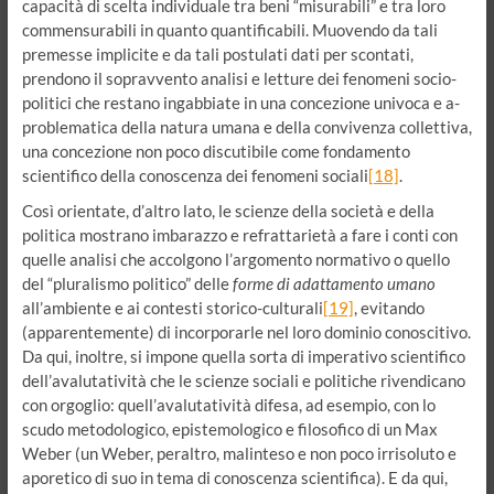
capacità di scelta individuale tra beni “misurabili” e tra loro
commensurabili in quanto quantificabili. Muovendo da tali
premesse implicite e da tali postulati dati per scontati,
prendono il sopravvento analisi e letture dei fenomeni socio-
politici che restano ingabbiate in una concezione univoca e a-
problematica della natura umana e della convivenza collettiva,
una concezione non poco discutibile come fondamento
scientifico della conoscenza dei fenomeni sociali
[18]
.
Così orientate, d’altro lato, le scienze della società e della
politica mostrano imbarazzo e refrattarietà a fare i conti con
quelle analisi che accolgono l’argomento normativo o quello
del “pluralismo politico” delle
forme di adattamento umano
all’ambiente e ai contesti storico-culturali
[19]
, evitando
(apparentemente) di incorporarle nel loro dominio conoscitivo.
Da qui, inoltre, si impone quella sorta di imperativo scientifico
dell’avalutatività che le scienze sociali e politiche rivendicano
con orgoglio: quell’avalutatività difesa, ad esempio, con lo
scudo metodologico, epistemologico e filosofico di un Max
Weber (un Weber, peraltro, malinteso e non poco irrisoluto e
aporetico di suo in tema di conoscenza scientifica). E da qui,