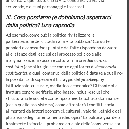
un senso” a quel testo che la vita collettiva va via via
scrivendo, e ai suoi personaggi e interpreti.
III. Cosa possiamo (e dobbiamo) aspettarci
dalla politica? Una rapsodia
Ad esempio, come può la politica rivitalizzare la
partecipazione dei cittadini alla vita pubblica? Consulte
popolari e
conventions
pilotate dall’alto rispondono davvero
alle istanze degli esclusi dal processo politico e alle
marginalizzazioni sociali e culturali? In una
democrazia
costituita
(che si irrigidisce contro ogni forma di
democrazia
costituente
), a quali contenuti della politica è data (e a quali no)
la possibilità di superare il filtraggio del
gate-keeping
istituzionale, culturale, mediatico, economico? Di fronte alle
fratture centro-periferie, alto-basso, inclusi-esclusi che
strutturano le società contemporanee, la politica dominante
(ossia quella pro-sistema) come affronterà i conflitti sociali
alimentati da fattori economici, culturali, valoriali, etnici o dal
pluralismo degli orientamenti ideologici? La politica guarderà
finalmente in faccia il problema cruciale della “convivenza tra