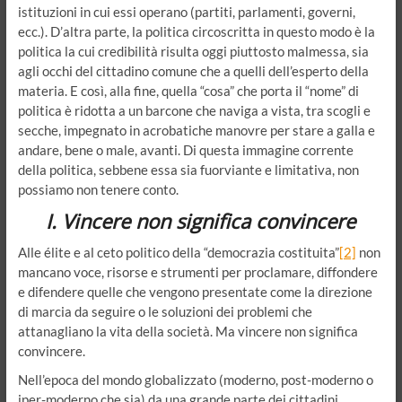
istituzioni in cui essi operano (partiti, parlamenti, governi,
ecc.). D’altra parte, la politica circoscritta in questo modo è la
politica la cui credibilità risulta oggi piuttosto malmessa, sia
agli occhi del cittadino comune che a quelli dell’esperto della
materia. E così, alla fine, quella “cosa” che porta il “nome” di
politica è ridotta a un barcone che naviga a vista, tra scogli e
secche, impegnato in acrobatiche manovre per stare a galla e
andare, bene o male, avanti. Di questa immagine corrente
della politica, sebbene essa sia fuorviante e limitativa, non
possiamo non tenere conto.
I. Vincere non significa convincere
Alle élite e al ceto politico della “democrazia costituita”
[2]
non
mancano voce, risorse e strumenti per proclamare, diffondere
e difendere quelle che vengono presentate come la direzione
di marcia da seguire o le soluzioni dei problemi che
attanagliano la vita della società. Ma vincere non significa
convincere.
Nell’epoca del mondo globalizzato (moderno, post-moderno o
iper-moderno che sia) da una grande parte dei cittadini