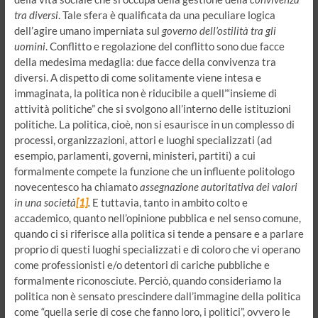
tra diversi
. Tale sfera è qualificata da una peculiare logica
dell’agire umano imperniata sul
governo dell’ostilità tra gli
uomini
. Conflitto e regolazione del conflitto sono due facce
della medesima medaglia: due facce della convivenza tra
diversi. A dispetto di come solitamente viene intesa e
immaginata, la politica non è riducibile a quell’“insieme di
attività politiche” che si svolgono all’interno delle istituzioni
politiche. La politica, cioè, non si esaurisce in un complesso di
processi, organizzazioni, attori e luoghi specializzati (ad
esempio, parlamenti, governi, ministeri, partiti) a cui
formalmente compete la funzione che un influente politologo
novecentesco ha chiamato
assegnazione autoritativa dei valori
in una società
[1]
.
E tuttavia, tanto in ambito colto e
accademico, quanto nell’opinione pubblica e nel senso comune,
quando ci si riferisce alla politica si tende a pensare e a parlare
proprio di questi luoghi specializzati e di coloro che vi operano
come professionisti e/o detentori di cariche pubbliche e
formalmente riconosciute. Perciò, quando consideriamo la
politica non è sensato prescindere dall’immagine della politica
come “quella serie di cose che fanno loro, i politici”, ovvero le