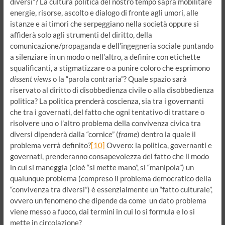
diversi”? La cultura politica del nostro tempo saprà mobilitare
energie, risorse, ascolto e dialogo di fronte agli umori, alle
istanze e ai timori che serpeggiano nella società oppure si
affiderà solo agli strumenti del diritto, della
comunicazione/propaganda e dell’ingegneria sociale puntando
a silenziare in un modo o nell’altro, a definire con etichette
squalificanti, a stigmatizzare o a punire coloro che esprimono
dissent views
o la “parola contraria”? Quale spazio sarà
riservato al diritto di disobbedienza civile o alla disobbedienza
politica? La politica prenderà coscienza, sia tra i governanti
che tra i governati, del fatto che ogni tentativo di trattare o
risolvere uno o l’altro problema della convivenza civica tra
diversi dipenderà dalla “cornice” (
frame
) dentro la quale il
problema verrà definito?
[10]
Ovvero: la politica, governanti e
governati, prenderanno consapevolezza del fatto che il modo
in cui si maneggia (cioè “si mette mano”, si “manipola”) un
qualunque problema (compreso il problema democratico della
“convivenza tra diversi”) è essenzialmente un “fatto culturale”,
ovvero un fenomeno che dipende da come un dato problema
viene messo a fuoco, dai termini in cui lo si formula e lo si
mette in circolazione?