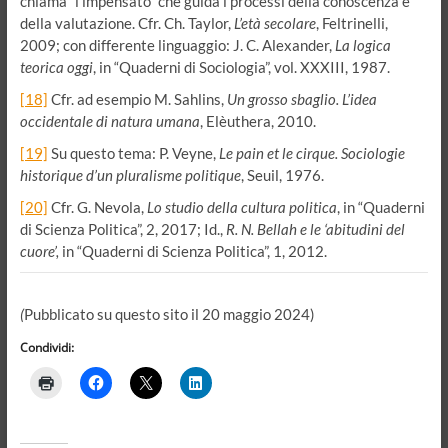
chiama “l’impensato” che guida i processi della conoscenza e
della valutazione. Cfr. Ch. Taylor,
L’età secolare
, Feltrinelli,
2009; con differente linguaggio: J. C. Alexander,
La logica
teorica oggi
, in “Quaderni di Sociologia”, vol. XXXIII, 1987.
[18]
Cfr. ad esempio M. Sahlins,
Un grosso sbaglio. L’idea
occidentale di natura umana
, Elèuthera, 2010.
[19]
Su questo tema: P. Veyne,
Le pain et le cirque. Sociologie
historique d’un pluralisme politique
, Seuil, 1976.
[20]
Cfr. G. Nevola,
Lo studio della cultura politica
, in “Quaderni
di Scienza Politica”, 2, 2017; Id.,
R. N. Bellah e le ‘abitudini del
cuore’,
in “Quaderni di Scienza Politica”, 1, 2012.
(
Pubblicato su questo sito il 20 maggio 2024)
Condividi: