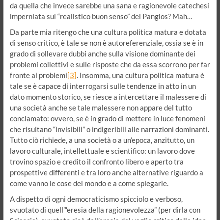
da quella che invece sarebbe una sana e ragionevole catechesi
imperniata sul “realistico buon senso” dei Panglos? Mah…
Da parte mia ritengo che una cultura politica matura e dotata
di senso critico, è tale se non è autoreferenziale, ossia se è in
grado di sollevare dubbi anche sulla visione dominante dei
problemi collettivi e sulle risposte che da essa scorrono per far
fronte ai problemi
[3]
. Insomma, una cultura politica matura è
tale se è capace di interrogarsi sulle tendenze in atto in un
dato momento storico, se riesce a intercettare il malessere di
una società anche se tale malessere non appare del tutto
conclamato: ovvero, se è in grado di mettere in luce fenomeni
che risultano “invisibili” o indigeribili alle narrazioni dominanti.
Tutto ciò richiede, a una società o a un’epoca, anzitutto, un
lavoro culturale, intellettuale e scientifico: un lavoro dove
trovino spazio e credito il confronto libero e aperto tra
prospettive differenti e tra loro anche alternative riguardo a
come vanno le cose del mondo e a come spiegarle.
A dispetto di ogni democraticismo spicciolo e verboso,
svuotato di quell’“eresia della ragionevolezza” (per dirla con