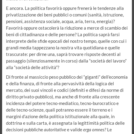
E ancora. La politica favorirà oppure frenerà le tendenze alla
privatizzazione dei beni pubblici o comuni (sanità, istruzione,
pensioni, assistenza sociale, acqua, aria, terra, energia)?
Favorirà oppure ostacolerà la riduzione a merce di scambio dei
beni di cittadinanza e delle persone? La politica saprà farsi
interprete delle sfide epocali del nostro tempo, quelle con cui i
grandi media tappezzano la nostra vita quotidiana e quelle
trascurate: per dirne una, saprà trovare risposte decenti al
passaggio (silenziosamente in corso) dalla “società del lavoro”
alla “società delle attività”?
Di fronte al massiccio peso pubblico dei “giganti” dell’economia
e della finanza, di fronte alla pervasività della logica del
mercato, dei suoi vincoli e codici (definiti e difesi da norme di
diritto privato-pubblico), ma anche di fronte alla crescente
incidenza del potere tecno-mediatico, tecno-burocratico e
delle tecno-scienze, quali potranno essere il terreno e i
margini d’azione della politica istituzionale alla quale, in
dottrina e sulla carta, è assegnata la legittimità politica delle
decisioni pubbliche
autoritative
e valide
erga omnes?
Le