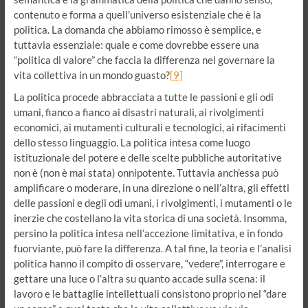
contenuto e forma a quell’universo esistenziale che è la
politica. La domanda che abbiamo rimosso è semplice, e
tuttavia essenziale: quale e come dovrebbe essere una
“politica di valore” che faccia la differenza nel governare la
vita collettiva in un mondo guasto?
[9]
La politica procede abbracciata a tutte le passioni e gli odi
umani, fianco a fianco ai disastri naturali, ai rivolgimenti
economici, ai mutamenti culturali e tecnologici, ai rifacimenti
dello stesso linguaggio. La politica intesa come luogo
istituzionale del potere e delle scelte pubbliche autoritative
non è (non è mai stata) onnipotente. Tuttavia anch’essa può
amplificare o moderare, in una direzione o nell’altra, gli effetti
delle passioni e degli odi umani, i rivolgimenti, i mutamenti o le
inerzie che costellano la vita storica di una società. Insomma,
persino la politica intesa nell’accezione limitativa, e in fondo
fuorviante, può fare la differenza. A tal fine, la teoria e l’analisi
politica hanno il compito di osservare, “vedere”, interrogare e
gettare una luce o l’altra su quanto accade sulla scena: il
lavoro e le battaglie intellettuali consistono proprio nel “dare