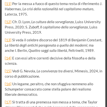
[11]
Per la messa a fuoco di questo tema resta di riferimento J.
Habermas,
La crisi della razionalità nel capitalismo maturo
,
Laterza, 1975.
[12]
Cfr. D. Lyon,
La cultura della sorveglianza
, Luiss University
Press, 2020; S. Zuboff,
Il capitalismo della sorveglianza
, Luiss
University Press, 2019.
[13]
Si veda il celebre discorso del 1819 di Benjamin Constant,
La libertà degli antichi paragonata a quella dei moderni
; ma
anche I. Berlin,
Quattro saggi sulla libertà
, Feltrinelli, 1989.
[14]
E con essi altre correnti decisive della filosofia e della
scienza.
[15]
Vedi G. Nevola,
La convivenza tra diversi,
Mimesis, 2024, in
corso di pubblicazione.
[16]
Un legame, peraltro, che non sfuggiva nemmeno allo
Schumpeter consacrato come stella polare del realismo
liberale democratico.
[17]
Si tratta di una premessa non messa a tema, che Taylor