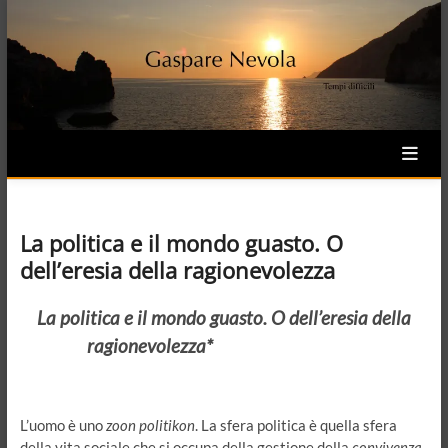
Skip
to
content
La politica e il mondo guasto. O
dell’eresia della ragionevolezza
La politica e il mondo guasto. O dell’eresia della
ragionevolezza*
L’uomo è uno
zoon politikon
. La sfera politica è quella sfera
della vita sociale che si occupa della gestione della
convivenza