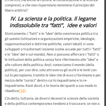
comprese), e che non risparmiano nemmeno il principio del
libero arbitrio?
IV. La scienza e la poIitica. Il legame
indissolubile tra “fatti”, idee e valori
Storicamente, i “fatti” e le “idee” della convivenza politica tra
gli uomini (istituzioni e organizzazioni empiriche, ideologie,
rappresentazioni e dottrine politiche, valori ideali) si sono
sviluppati o trasformati insieme (come accade per tutti i “fatti”
e le “idee” del e sul mondo). Non si possono afferrare i “fatti” o
le istituzioni della politica senza fare riferimento alle “idee” e
alle culture della politica. Anzi: conosciamo il mondo (della
politica), per così dire, solo attraverso gli occhi e le lenti con
cui lo percepiamo, tramite le idee che di esso ci formiamo e per
mezzo delle “cornici” dentro cui lo inquadriamo e lo re-
inquadriamo. Kant
docet
, e la teoria dei quanti a suo modo lo
ribadisce
[14]
.
Ciò detto, tuttavia, da diversi decenni le scienze della società
e della politica contemporanea tendono a trascurare, se non a