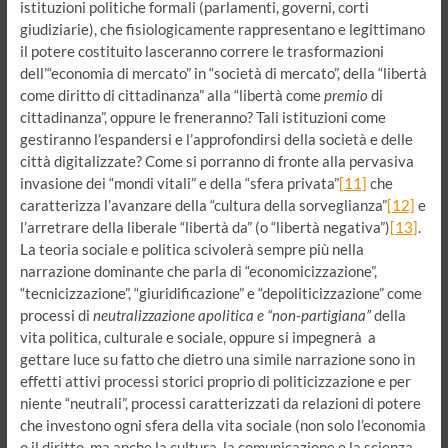
istituzioni politiche formali (parlamenti, governi, corti
giudiziarie), che fisiologicamente rappresentano e legittimano
il potere costituito lasceranno correre le trasformazioni
dell’“economia di mercato” in “società di mercato”, della “libertà
come diritto di cittadinanza” alla “libertà come
premio
di
cittadinanza”, oppure le freneranno? Tali istituzioni come
gestiranno l’espandersi e l’approfondirsi della società e delle
città digitalizzate? Come si porranno di fronte alla pervasiva
invasione dei “mondi vitali” e della “sfera privata”
[11]
che
caratterizza l’avanzare della “cultura della sorveglianza”
[12]
e
l’arretrare della liberale “libertà da” (o “libertà negativa”)
[13]
.
La teoria sociale e politica scivolerà sempre più nella
narrazione dominante che parla di “economicizzazione”,
“tecnicizzazione”, “giuridificazione” e “depoliticizzazione” come
processi di
neutralizzazione apolitica e “non-partigiana”
della
vita politica, culturale e sociale, oppure si impegnerà a
gettare luce su fatto che dietro una simile narrazione sono in
effetti attivi processi storici proprio di politicizzazione e per
niente “neutrali”, processi caratterizzati da relazioni di potere
che investono ogni sfera della vita sociale (non solo l’economia
o il diritto, ma anche la cultura, la comunicazione e la scienza