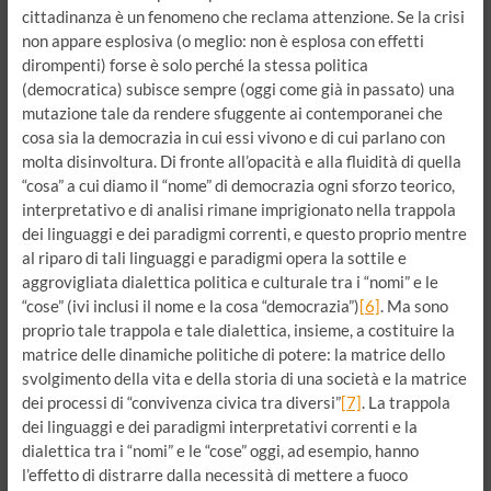
cittadinanza è un fenomeno che reclama attenzione. Se la crisi
non appare esplosiva (o meglio: non è esplosa con effetti
dirompenti) forse è solo perché la stessa politica
(democratica) subisce sempre (oggi come già in passato) una
mutazione tale da rendere sfuggente ai contemporanei che
cosa sia la democrazia in cui essi vivono e di cui parlano con
molta disinvoltura. Di fronte all’opacità e alla fluidità di quella
“cosa” a cui diamo il “nome” di democrazia ogni sforzo teorico,
interpretativo e di analisi rimane imprigionato nella trappola
dei linguaggi e dei paradigmi correnti, e questo proprio mentre
al riparo di tali linguaggi e paradigmi opera la sottile e
aggrovigliata dialettica politica e culturale tra i “nomi” e le
“cose” (ivi inclusi il nome e la cosa “democrazia”)
[6]
. Ma sono
proprio tale trappola e tale dialettica, insieme, a costituire la
matrice delle dinamiche politiche di potere: la matrice dello
svolgimento della vita e della storia di una società e la matrice
dei processi di “convivenza civica tra diversi”
[7]
. La trappola
dei linguaggi e dei paradigmi interpretativi correnti e la
dialettica tra i “nomi” e le “cose” oggi, ad esempio, hanno
l’effetto di distrarre dalla necessità di mettere a fuoco