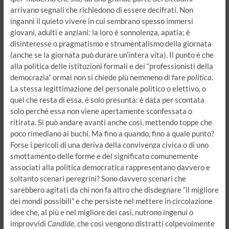
arrivano segnali che richiedono di essere decifrati. Non
inganni il quieto vivere in cui sembrano spesso immersi
giovani, adulti e anziani: la loro è sonnolenza, apatia; è
disinteresse o pragmatismo e strumentalismo della giornata
(anche se la giornata può durare un’intera vita). Il punto è che
alla politica delle istituzioni formali e dei “professionisti della
democrazia” ormai non si chiede più nemmeno di fare
politica
.
La stessa legittimazione del personale politico o elettivo, o
quel che resta di essa, è solo presunta: è data per scontata
solo perché essa non viene apertamente sconfessata o
ritirata. Si può andare avanti anche così, mettendo toppe che
poco rimediano ai buchi. Ma fino a quando, fino a quale punto?
Forse i pericoli di una deriva della convivenza civica o di uno
smottamento delle forme e del significato comunemente
associati alla politica democratica rappresentano davvero e
soltanto scenari peregrini? Sono davvero scenari che
sarebbero agitati da chi non fa altro che disdegnare “il migliore
dei mondi possibili” e che persiste nel mettere in circolazione
idee che, al più e nel migliore dei casi, nutrono ingenui o
improvvidi
Candide
, che così vengono distratti colpevolmente