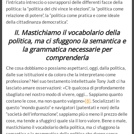
l’intricato intreccio o sovrapporsi delle differenti facce della
politica: la “politica del chi vince le elezioni”, la “politica come
relazione di potere”, la “politica come pratica e come ideale
della cittadinanza democratica”.
II. Mastichiamo il vocabolario della
politica, ma ci sfuggono la semantica e
la grammatica necessarie per
comprenderla
Che cosa dobbiamo o possiamo aspettarci, oggi, dalla politica,
dalle sue istituzioni e da coloro che la interpretano come
professione? Nel suo testamento intellettuale Tony Judt ci ha
lasciato amare osservazioni: «C’è qualcosa di profondamente
sbagliato nel nostro modo di vivere, oggi… Sappiamo quanto
costano le cose, ma non quanto valgono»
[8]
. Socializzati in
questo “mondo guasto” e navigatori (patentati e non) della
“società dell’informazione”, sappiamo più o meno il prezzo delle
cose, ma tende a sfuggirci quale sia il loro valore. Bene o male,
mastichiamo il vocabolario della politica, ma ci sfuggono la
semantica e la grammatica della politica che danno senso,