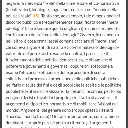
negare, la rilevanza “reale” della dimensione etico-normativa
(ideali, valori, ideologie, cognizioni, culture) nel “mondo della
politica reale”
[15]
. Tanto che, ad esempio, tale dimensione nel
discorso pubblico è frequentemente squalificata come “mera
ideologia” (che è sempre quella degli altri), e quindi archiviata
con il mantra della “fine delle ideologie”. Ovvero, in un modo o
nell’altro, è cosa ormai assai comune tacciare di “moralismo”
chi solleva argomenti di natura etico-normativa o ideologico-
valoriale nel porre sotto esame la qualità, i processi e il
funzionamento della politica democratica, le dinamiche di
potere tra governanti e governati, oppure chi sottopone a
esame l’efficacia o efficienza delle procedure di scelta
collettiva o i processi di produzione delle politiche pubbliche e
nel farlo discute dei fini e degli scopi che le scelte e le politiche
pubbliche tentano di realizzare. Tali esami, insomma, per lo più
vengono derisi o invalidati proprio per il fatto di avvalersi di
argomenti di tipo etico-normativo e di mobilitare “visioni del
mondo”. Argomenti del genere sono troppo spesso ritenuti
“fuori dal mondo (reale)”. Un tale orientamento, culturalmente
dominante, proprio perché porta a ritenere gli argomenti