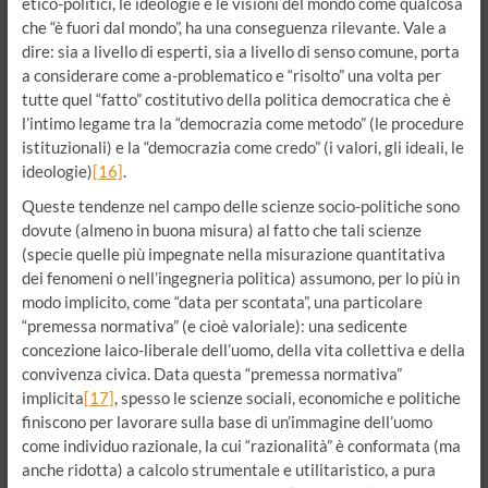
etico-politici, le ideologie e le visioni del mondo come qualcosa
che “è fuori dal mondo”, ha una conseguenza rilevante. Vale a
dire: sia a livello di esperti, sia a livello di senso comune, porta
a considerare come a-problematico e “risolto” una volta per
tutte quel “fatto” costitutivo della politica democratica che è
l’intimo legame tra la “democrazia come metodo” (le procedure
istituzionali) e la “democrazia come credo” (i valori, gli ideali, le
ideologie)
[16]
.
Queste tendenze nel campo delle scienze socio-politiche sono
dovute (almeno in buona misura) al fatto che tali scienze
(specie quelle più impegnate nella misurazione quantitativa
dei fenomeni o nell’ingegneria politica) assumono, per lo più in
modo implicito, come “data per scontata”, una particolare
“premessa normativa” (e cioè valoriale): una sedicente
concezione laico-liberale dell’uomo, della vita collettiva e della
convivenza civica. Data questa “premessa normativa”
implicita
[17]
, spesso le scienze sociali, economiche e politiche
finiscono per lavorare sulla base di un’immagine dell’uomo
come individuo razionale, la cui “razionalità” è conformata (ma
anche ridotta) a calcolo strumentale e utilitaristico, a pura