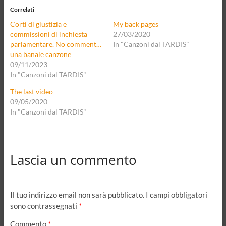
Correlati
Corti di giustizia e
My back pages
commissioni di inchiesta
27/03/2020
parlamentare. No comment…
In "Canzoni dal TARDIS"
una banale canzone
09/11/2023
In "Canzoni dal TARDIS"
The last video
09/05/2020
In "Canzoni dal TARDIS"
Lascia un commento
Il tuo indirizzo email non sarà pubblicato.
I campi obbligatori
sono contrassegnati
*
Commento
*