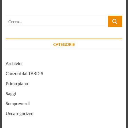
r
n
a
Cerca…
t
i
v
CATEGORIE
e
:
Archivio
Canzoni dal TARDIS
Primo piano
Saggi
Sempreverdi
Uncategorized