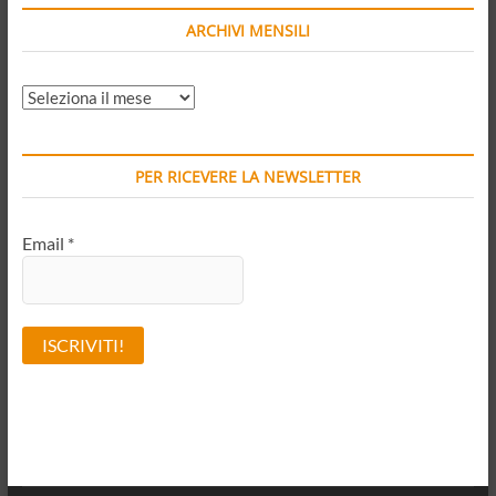
ARCHIVI MENSILI
ARCHIVI
MENSILI
PER RICEVERE LA NEWSLETTER
Email
*
A
l
t
e