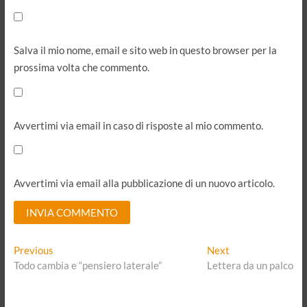
Salva il mio nome, email e sito web in questo browser per la
prossima volta che commento.
Avvertimi via email in caso di risposte al mio commento.
Avvertimi via email alla pubblicazione di un nuovo articolo.
A
Navigazione
Previous
Next
Previous
Next
l
post:
post:
Todo cambia e “pensiero laterale”
Lettera da un palco
articoli
t
e