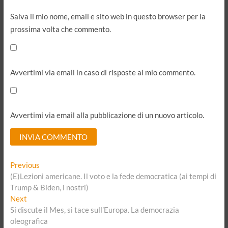
Salva il mio nome, email e sito web in questo browser per la
prossima volta che commento.
Avvertimi via email in caso di risposte al mio commento.
Avvertimi via email alla pubblicazione di un nuovo articolo.
A
Navigazione
Previous
Previous
l
post:
(E)Lezioni americane. Il voto e la fede democratica (ai tempi di
articoli
t
Trump & Biden, i nostri)
Next
Next
e
post:
Si discute il Mes, si tace sull’Europa. La democrazia
r
oleografica
n