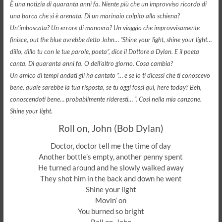
È una notizia di quaranta anni fa. Niente più che un improvviso ricordo di
una barca che si è arenata. Di un marinaio colpito alla schiena?
Un’imboscata? Un errore di manovra? Un viaggio che improvvisamente
finisce, out the blue avrebbe detto John… “Shine your light, shine your light…
dillo, dillo tu con le tue parole, poeta”, dice il Dottore a Dylan. E il poeta
canta. Di quaranta anni fa. O dell’altro giorno. Cosa cambia?
Un amico di tempi andati gli ha cantato “… e se io ti dicessi che ti conoscevo
bene, quale sarebbe la tua risposta, se tu oggi fossi qui, here today? Beh,
conoscendoti bene… probabilmente rideresti… “. Così nella mia canzone.
Shine your light.
Roll on, John (Bob Dylan)
Doctor, doctor tell me the time of day
Another bottle’s empty, another penny spent
He turned around and he slowly walked away
They shot him in the back and down he went
Shine your light
Movin’ on
You burned so bright