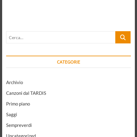
a
t
i
v
Cerca…
e
:
CATEGORIE
Archivio
Canzoni dal TARDIS
Primo piano
Saggi
Sempreverdi
Uncategorized