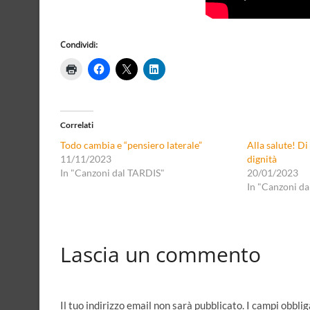
Condividi:
Correlati
Todo cambia e “pensiero laterale”
Alla salute! Di 
11/11/2023
dignità
In "Canzoni dal TARDIS"
20/01/2023
In "Canzoni d
Lascia un commento
Il tuo indirizzo email non sarà pubblicato.
I campi obbli