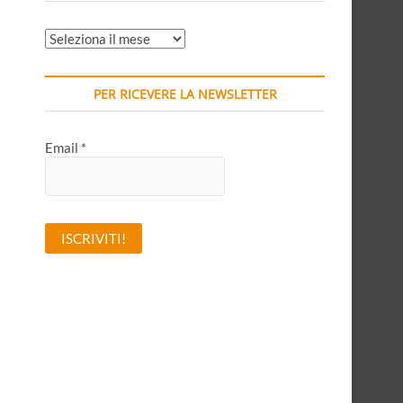
ARCHIVI
MENSILI
PER RICEVERE LA NEWSLETTER
Email
*
A
l
t
e
r
n