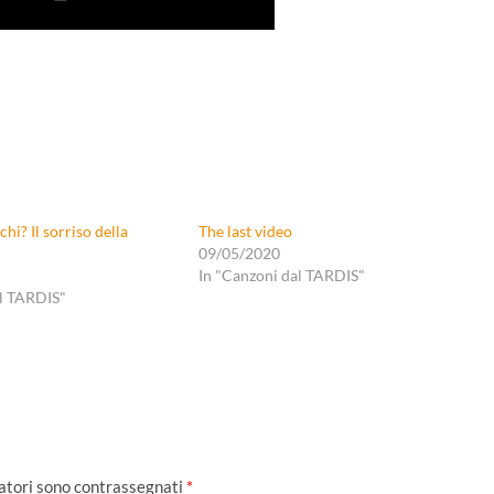
chi? Il sorriso della
The last video
09/05/2020
In "Canzoni dal TARDIS"
al TARDIS"
gatori sono contrassegnati
*