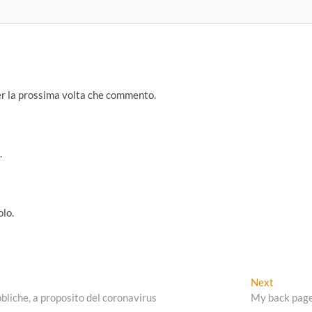
per la prossima volta che commento.
.
olo.
Next
Next
post:
bliche, a proposito del coronavirus
My back pag