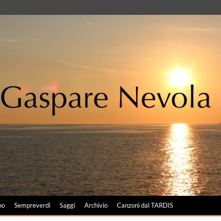
no
Sempreverdi
Saggi
Archivio
Canzoni dal TARDIS